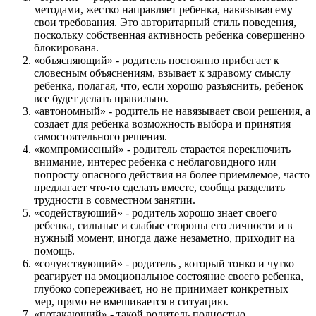
методами, жестко направляет ребенка, навязывая ему
свои требования. Это авторитарный стиль поведения,
поскольку собственная активность ребенка совершенно
блокирована.
«объясняющий» - родитель постоянно прибегает к
словесным объяснениям, взывает к здравому смыслу
ребенка, полагая, что, если хорошо разъяснить, ребенок
все будет делать правильно.
«автономный» - родитель не навязывает свои решения, а
создает для ребенка возможность выбора и принятия
самостоятельного решения.
«компромиссный» - родитель старается переключить
внимание, интерес ребенка с неблаговидного или
попросту опасного действия на более приемлемое, часто
предлагает что-то сделать вместе, сообща разделить
трудности в совместном занятии.
«содействующий» - родитель хорошо знает своего
ребенка, сильные и слабые стороны его личности и в
нужный момент, иногда даже незаметно, приходит на
помощь.
«сочувствующий» - родитель , который тонко и чутко
реагирует на эмоциональное состояние своего ребенка,
глубоко сопереживает, но не принимает конкретных
мер, прямо не вмешивается в ситуацию.
«потакающий» - такой родитель полностью