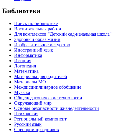
Библиотека
Поиск по библиотеке
Воспитательная работа
Для комплексов "Детский сад-начальная школа"
Здоровый образ жизни
Изобразительное искусство
Иностранный язык
Информатика
История
Логопедия
Математика
Материалы для родителей
Материалы МО
Междисциплинарное обобщение
Музыка
Общепедагогические технологии
Окружающий мир
Основы безопасности жизнедеятельности
Психология
Региональный компонент
Русский язык
Сценарии праздников