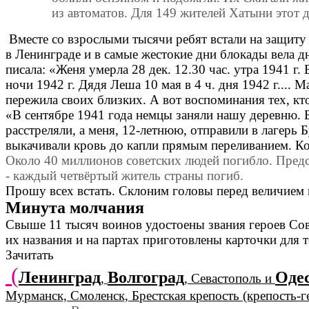
из автоматов. Для 149 жителей Хатыни этот 
Вместе со взрослыми тысячи ребят встали на защиту
в Ленинграде и в самые жестокие дни блокады вела д
писала: «Женя умерла 28 дек. 12.30 час. утра 1941 г. 
ночи 1942 г. Дядя Леша 10 мая в 4 ч. дня 1942 г.... М
пережила своих близких. А вот воспоминания тех, кт
«В сентябре 1941 года немцы заняли нашу деревню. Б
расстреляли, а меня, 12-летнюю, отправили в лагерь 
выкачивали кровь до капли прямым переливанием. Ко
Около 40 миллионов советских людей погибло. Предста
- каждый четвёртый житель страны погиб.
Прошу всех встать. Склоним головы перед величием 
Минута молчания
Свыше 11 тысяч воинов удостоены звания героев Сов
их названия и на партах приготовлены карточки для т
Зачитать
(
Ленинград
Волгоград
Оде
,
, Севастополь и
Мурманск, Смоленск, Брестская крепость (крепость-ге