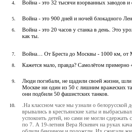
Война - это 32 тысячи взорванных заводов и
Война - это 900 дней и ночей блокадного Ле
Война - это 20 часов у станка в день. Это у
как ты.
Война… От Бреста до Москвы - 1000 км, от М
Кажется мало, правда? Самолётом примерно 4 
Люди погибали, не щадили своей жизни, шли 
Москве ни один из 50 с лишним вражеских та
они подбили 50 фашистских танков.
.На классном часе мы узнали о белорусской
врывались в крестьянские хаты и выбрасывали
успокоить детей, но сами не могли сдержать 
по 7. А 19-летняя Вера Яскевич на руках кач
облили бензином и подожгли. Их сжигали жи