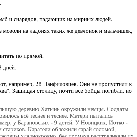
.
бомб и снарядов, падающих на мирных людей.
ые мозоли на ладонях таких же девчонок и мальчишек,
читать по прямой.
8 дней.
от, например, 28 Панфиловцев. Они не пропустили к
ква". Защищая столицу, почти все бойцы погибли, но
небольшую деревню Хатынь окружили немцы. Солдаты
овилось всё теснее и теснее. Матери пытались
мер, у Барановских - 9 детей. У Новицких, Иотко -
и стариков. Каратели обложили сарай соломой,
эсовцы хладнокровно, без промаха расстреливали их