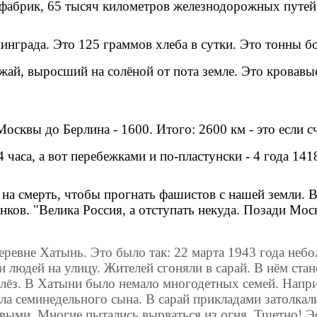
 фабрик, 65 тысяч километров железнодорожных путей
нинграда. Это 125 граммов хлеба в сутки. Это тонны 
рожай, выросший на солёной от пота земле. Это кровав
осквы до Берлина - 1600. Итого: 2600 км - это если с
часа, а вот перебежками и по-пластунски - 4 года 141
на смерть, чтобы прогнать фашистов с нашей земли. В
нков. "Велика Россия, а отступать некуда. Позади Мос
 деревне Хатынь. Это было так: 22 марта 1943 года 
 людей на улицу. Жителей сгоняли в сарай. В нём стан
слёз. В Хатыни было немало многодетных семей. Напри
ала семинедельного сына. В сарай прикладами затолкал
выми. Многие пытались вырваться из огня. Тщетно! Эс