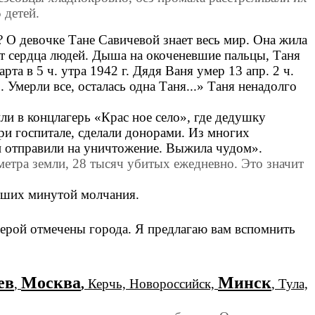
 детей.
 О девочке Тане Савичевой знает весь мир. Она жила
ет сердца людей. Дыша на око
ченевшие пальцы, Таня
рта в 5 ч. утра 1942 г. Дядя Ваня умер 13 апр. 2 ч.
.. Умерли все, осталась одна Таня...» Таня ненадолго
ли в концлагерь «Крас ное село», где дедушку
при госпитале, сделали донорами. Из многих
 и отправили на уничтожение. Выжила чудом».
 метра земли, 28 тысяч убитых ежедневно. Это значит
ибших минутой молчания.
герой отмечены города. Я предлагаю вам вспомнить
ев
Москва
Минск
,
,
Керчь, Новороссийск,
, Тула,