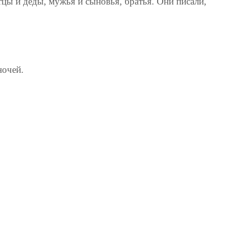
цы и деды, мужья и сыновья, братья. Они писали,
ночей.