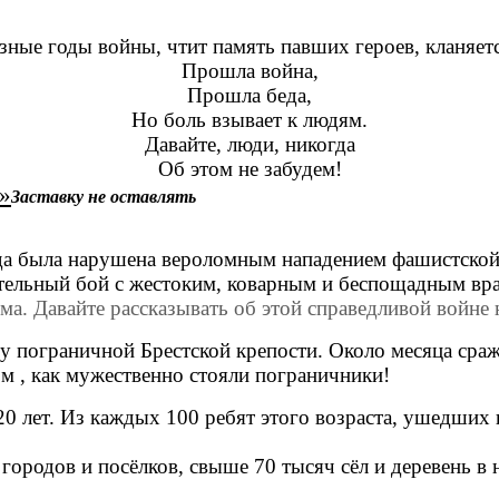
зные годы войны, чтит память павших героев, кланяет
Прошла война,
Прошла беда,
Но боль взывает к людям.
Давайте, люди, никогда
Об этом не забудем!
а»
Заставку не оставлять
ыла нарушена вероломным нападением фашистской Ге
р тельный бой с жестоким, коварным и беспощадным вр
а. Давайте рассказывать об этой справедливой войне
пограничной Брестской крепости. Около месяца сража
ом , как мужественно стояли пограничники!
лет. Из каждых 100 ребят этого возраста, ушедших на
ородов и посёлков, свыше 70 тысяч сёл и деревень в 