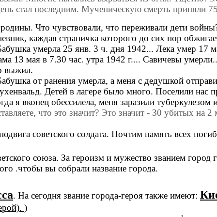
день стал последним. Мученическую смерть приняли 75
 родины. Что чувствовали, что переживали дети войны?
невник, каждая страничка которого до сих пор обжига
Бабушка умерла 25 янв. 3 ч. дня 1942... Лека умер 17 ма
ама 13 мая в 7.30 час. утра 1942 г.... Савичевы умерли.
о выжил.
абушка от ранения умерла, а меня с дедушкой отправи
Бухенвальд. Детей в лагере было много. Поселили нас 
гда я вконец обессилела, меня заразили туберкулезом
вляете, что это значит? Это значит - 30 убитых на 2
подвига советского солдата. Почтим память всех пог
етского союза. За героизм и мужество званием город 
ого .чтобы вы собрали название города.
сса
Ки
. На сегодня звание города-героя также имеют:
рой). )