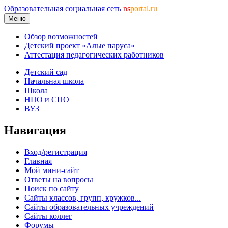
Образовательная социальная сеть
ns
portal.ru
Меню
Обзор возможностей
Детский проект «Алые паруса»
Аттестация педагогических работников
Детский сад
Начальная школа
Школа
НПО и СПО
ВУЗ
Навигация
Вход/регистрация
Главная
Мой мини-сайт
Ответы на вопросы
Поиск по сайту
Сайты классов, групп, кружков...
Сайты образовательных учреждений
Сайты коллег
Форумы