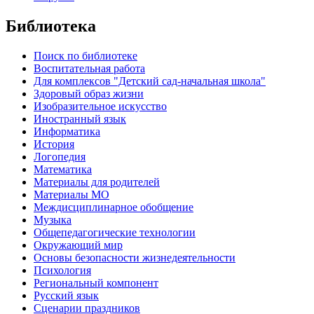
Библиотека
Поиск по библиотеке
Воспитательная работа
Для комплексов "Детский сад-начальная школа"
Здоровый образ жизни
Изобразительное искусство
Иностранный язык
Информатика
История
Логопедия
Математика
Материалы для родителей
Материалы МО
Междисциплинарное обобщение
Музыка
Общепедагогические технологии
Окружающий мир
Основы безопасности жизнедеятельности
Психология
Региональный компонент
Русский язык
Сценарии праздников