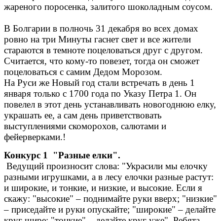
жареного поросенка, залитого шоколадным соусом.
В Болгарии в полночь 31 декабря во всех домах
ровно на три Минуты гаснет свет и все жители
стараются в темноте поцеловаться друг с другом.
Считается, что кому-то повезет, тогда он сможет
поцеловаться с самим Дедом Морозом.
На Руси же Новый год стали встречать в день 1
января только с 1700 года по Указу Петра 1. Он
повелел в этот день устанавливать новогоднюю елку,
украшать ее, а сам день приветствовать
выступлениями скоморохов, салютами и
фейерверками.!
Конкурс 1 "Разные елки".
Ведущий произносит слова: "Украсили мы елочку
разными игрушками, а в лесу елочки разные растут:
и широкие, и тонкие, и низкие, и высокие. Если я
скажу: "высокие" – поднимайте руки вверх; "низкие"
– приседайте и руки опускайте; "широкие" – делайте
круг шире; "тонкие" – делайте круг уже". Ребята