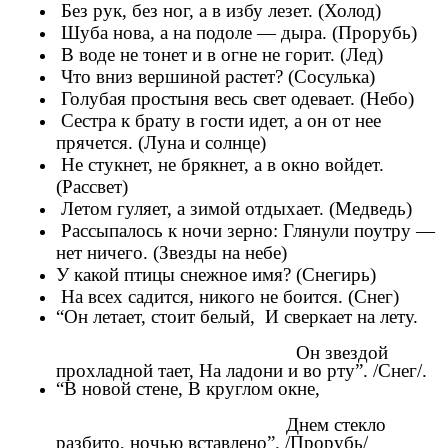
Без рук, без ног, а в избу лезет. (Холод)
Шуба нова, а на подоле — дыра. (Прорубь)
В воде не тонет и в огне не горит. (Лед)
Что вниз вершиной растет? (Сосулька)
Голубая простыня весь свет одевает. (Небо)
Сестра к брату в гости идет, а он от нее
прячется. (Луна и солнце)
Не стукнет, не брякнет, а в окно войдет.
(Рассвет)
Летом гуляет, а зимой отдыхает. (Медведь)
Рассыпалось к ночи зерно: Глянули поутру —
нет ничего. (Звезды на небе)
У какой птицы снежное имя? (Снегирь)
На всех садится, никого не боится. (Снег)
“Он летает, стоит белый, И сверкает на лету.
Он звездой
прохладной тает, На ладони и во рту”. /Снег/.
“В новой стене, В круглом окне,
Днем стекло
разбито, ночью вставлено”. /Прорубь/