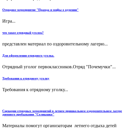
Отрядное мероприятие "Правда и мифы о курении"
Игра...
что такое отрядный уголок?
представлен материал по оздоровительному лагерю...
Для оформления отрядного уголка.
Отрядный уголог первоклассников.Отряд "Почемучки"...
Требования к отрядному уголку
Требования к отрядному уголку...
Сценарии отрядных мероприятий в летнем пришкольном оздоровительном лагере
дневного пребывания "Солнышко"
Материалы помогут организаторам летнего отдыха детей