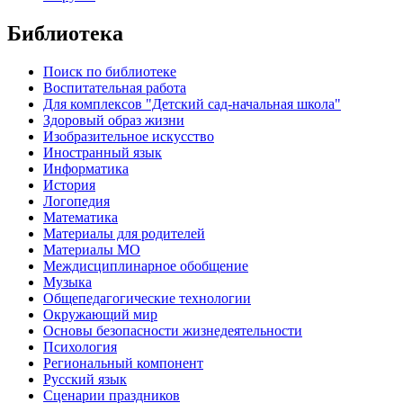
Библиотека
Поиск по библиотеке
Воспитательная работа
Для комплексов "Детский сад-начальная школа"
Здоровый образ жизни
Изобразительное искусство
Иностранный язык
Информатика
История
Логопедия
Математика
Материалы для родителей
Материалы МО
Междисциплинарное обобщение
Музыка
Общепедагогические технологии
Окружающий мир
Основы безопасности жизнедеятельности
Психология
Региональный компонент
Русский язык
Сценарии праздников