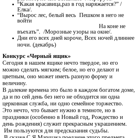
“Какая красавица,раз в год наряжается?” /
Елка/.
“Вырос лес, белый весь Пешком в него не
войти
На коне не
въехать”. /Морозные узоры на окне/.
Дни его всех дней короче, Всех ночей длиннее
ночи. (декабрь)
Конкурс «Черный ящик»
Сегодня в нашем ящике нечто твердое, но его
можно сделать мягким; белое, но его делают и
цветным, оно может иметь разную форму и
величину.
В далекие времена это было в каждом богатом доме,
да и по сей день без него не обходится ни одна
церковная служба, ни одно семейное торжество.
Это нечто, что бывает нужно в темноте, но в
праздники (особенно в Новый год, Рождество и
день рождения) служит прекрасным украшением.
Им пользуются для предсказания судьбы.
В сказке С.Я.Маршака поедание этого предмета