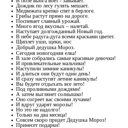
В поле вьюга воет - завывает.
Дождик по лесу гулять мешает.
Медвежата крепко спят в берлоге.
Грибы растут прямо на дороге.
Поспевает славный урожай.
Много ягод вкусных – налетай.
Наступает долгожданный Новый год.
В небе радуга-дуга всеми красками цветет.
Щиплет уши, щеки, нос
Добрый дедушка Мороз.
Сегодня новогодняя елка!
В зале собрались самые красивые девочки!
И привлекательные мальчики!
Наступили зимние каникулы!
И длиться они будут один день!
И сразу наступят летние каникулы!
Вы будете отдыхать все лето!
Под проливными дождями!
А затем выглянет солнышко!
Оно согреет вас своими лучами!
И вдруг ударят морозы!
Но это не надолго!
Только на два месяца!
Совсем скоро придет Дедушка Мороз!
Принесет подарки!