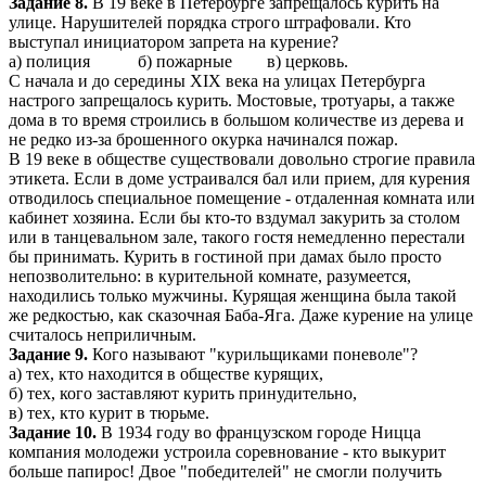
Задание 8.
В 19 веке в Петербурге запрещалось курить на
улице. Нарушителей порядка строго штрафовали. Кто
выступал инициатором запрета на курение?
а) полиция б) пожарные в) церковь.
С начала и до середины XIX века на улицах Петербурга
настрого запрещалось курить. Мостовые, тротуары, а также
дома в то время строились в большом количестве из дерева и
не редко из-за брошенного окурка начинался пожар.
В 19 веке в обществе существовали довольно строгие правила
этикета. Если в доме устраивался бал или прием, для курения
отводилось специальное помещение - отдаленная комната или
кабинет хозяина. Если бы кто-то вздумал закурить за столом
или в танцевальном зале, такого гостя немедленно перестали
бы принимать. Курить в гостиной при дамах было просто
непозволительно: в курительной комнате, разумеется,
находились только мужчины. Курящая женщина была такой
же редкостью, как сказочная Баба-Яга. Даже курение на улице
считалось неприличным.
Задание 9.
Кого называют "курильщиками поневоле"?
а) тех, кто находится в обществе курящих,
б) тех, кого заставляют курить принудительно,
в) тех, кто курит в тюрьме.
Задание 10.
В 1934 году во французском городе Ницца
компания молодежи устроила соревнование - кто выкурит
больше папирос! Двое "победителей" не смогли получить