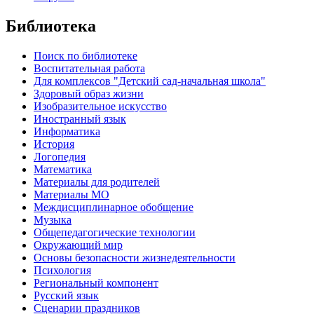
Библиотека
Поиск по библиотеке
Воспитательная работа
Для комплексов "Детский сад-начальная школа"
Здоровый образ жизни
Изобразительное искусство
Иностранный язык
Информатика
История
Логопедия
Математика
Материалы для родителей
Материалы МО
Междисциплинарное обобщение
Музыка
Общепедагогические технологии
Окружающий мир
Основы безопасности жизнедеятельности
Психология
Региональный компонент
Русский язык
Сценарии праздников