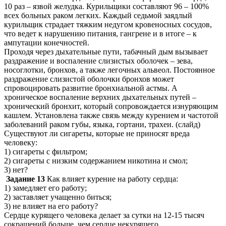
10 раз – язвой желудка. Курильщики составляют 96 – 100%
всех больных раком легких. Каждый седьмой заядлый
курильщик страдает тяжким недугом кровеносных сосудов,
что ведет к нарушению питания, гангрене и в итоге – к
ампутации конечностей.
Проходя через дыхательные пути, табачный дым вызывает
раздражение и воспаление слизистых оболочек – зева,
носоглотки, бронхов, а также легочных альвеол. Постоянное
раздражение слизистой оболочки бронхов может
спровоцировать развитие бронхиальной астмы. А
хроническое воспаление верхних дыхательных путей –
хронический бронхит, который сопровождается изнуряющим
кашлем. Установлена также связь между курением и частотой
заболеваний раком губы, языка, гортани, трахеи. (слайд)
Существуют ли сигареты, которые не приносят вреда
человеку:
1) сигареты с фильтром;
2) сигареты с низким содержанием никотина и смол;
3) нет?
Задание 13
Как влияет курение на работу сердца:
1) замедляет его работу;
2) заставляет учащенно биться;
3) не влияет на его работу?
Сердце курящего человека делает за сутки на 12-15 тысяч
сокращений больше, чем сердце некурящего.