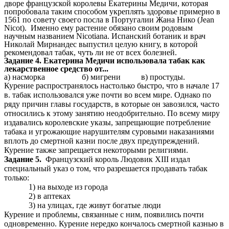
дворе французской королевы Екатерины Медичи, которая
попробовала таким способом укреплять здоровье примерно в
1561 по совету своего посла в Португалии Жана Нико (Jean
Nicot). Именно ему растение обязано своим родовым
научным названием Nicotiana. Испанский ботаник и врач
Николай Мирнандес выпустил целую книгу, в которой
рекомендовал табак, чуть ли не от всех болезней.
Задание 4. Екатерина Медичи использовала табак как
лекарственное средство от...
а) насморка б) мигрени в) простуды.
Курение распространялось настолько быстро, что в начале 17
в. табак использовался уже почти во всем мире. Однако по
ряду причин главы государств, в которые он завозился, часто
относились к этому занятию неодобрительно. По всему миру
издавались королевские указы, запрещающие потребление
табака и угрожающие нарушителям суровыми наказаниями
вплоть до смертной казни после двух предупреждений.
Курение также запрещается некоторыми религиями.
Задание 5.
Французский король Людовик XIII издал
специальный указ о том, что разрешается продавать табак
только:
1) на выходе из города
2) в аптеках
3) на улицах, где живут богатые люди
Курение и проблемы, связанные с ним, появились почти
одновременно. Курение нередко кончалось смертной казнью в