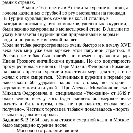
разных странах.
В конце 16 столетия в Англии за курение казнили, а
головы казненных с трубкой во рту выставляли на площади.
В Турции курильщиков сажали на кол. В Италии, в
назидание потомству, пятеро монахов, уличенных в курении,
были заживо замурованы в монастырской стене. В Англии по
указу Елизаветы I курильщиков приравнивали к ворам и
водили по улицам с веревкой на шее.
Мода на табак распространялась очень быстро и к началу XVII
века весь мир уже был заражён этой пагубной страстью. В
Россию же табак был завезён по времена правления царя
Ивана Грозного английскими купцами. Но его популярность
просуществовала не долго. Царь Михаил Федорович Романов,
наложил запрет на курение и ужесточил меры для тех, кто не
желал с этим смириться. Уличенных в курении в первый раз
наказывали 60 ударами палок по стопам, во второй –
отрезанием носа или ушей. При Алексее Михайловиче, сыне
Михаила Федоровича, в специальном «Уложении» от 1649 г.
было велено всех у кого будет найдено богомерзкое зелье
пытать и бить кнутом, пока не признаются, откуда зелье
получено». Частных торговцев табаком повелевалось «пороть,
ссылать в дальние города».
Задание 6.
В 1634 году под страхом смертной казни в Москве
было запрещено курение после:
Массового отравления людей