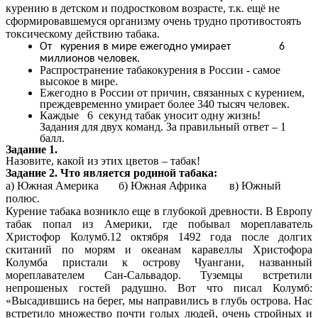
курению в детском и подростковом возрасте, т.к. ещё не
сформировавшемуся организму очень трудно противостоять
токсическому действию табака.
От курения в мире ежегодно умирает 6
миллионов человек.
Распространение табакокурения в России - самое
высокое в мире.
Ежегодно в России от причин, связанных с курением,
преждевременно умирает более 340 тысяч человек.
Каждые 6 секунд табак уносит одну жизнь!
Задания для двух команд. За правильный ответ – 1
балл.
Задание 1.
Назовите, какой из этих цветов – табак!
Задание 2. Что является родиной табака:
а) Южная Америка б) Южная Африка в) Южный
полюс.
Курение табака возникло еще в глубокой древности. В Европу
табак попал из Америки, где побывал мореплаватель
Христофор Колумб.12 октября 1492 года после долгих
скитаний по морям и океанам каравеллы Христофора
Колумба пристали к острову Чуангани, названный
мореплавателем Сан-Сальвадор. Туземцы встретили
непрошеных гостей радушно. Вот что писал Колумб:
«Высадившись на берег, мы направились в глубь острова. Нас
встретило множество почти голых людей, очень стройных и