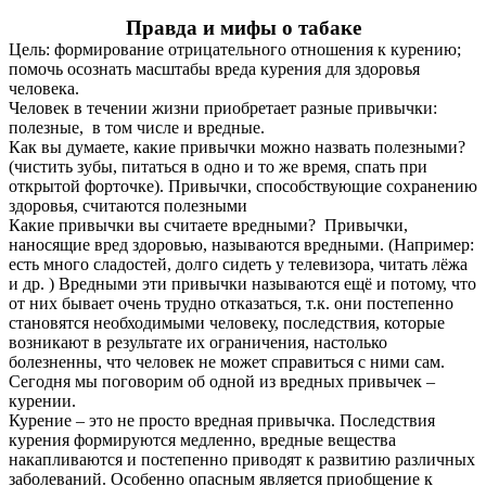
Правда и мифы о табаке
Цель: формирование отрицательного отношения к курению;
помочь осознать масштабы вреда курения для здоровья
человека.
Человек в течении жизни приобретает разные привычки:
полезные, в том числе и вредные.
Как вы думаете, какие привычки можно назвать полезными?
(чистить зубы, питаться в одно и то же время, спать при
открытой форточке). Привычки, способствующие сохранению
здоровья, считаются полезными
Какие привычки вы считаете вредными? Привычки,
наносящие вред здоровью, называются вредными. (Например:
есть много сладостей, долго сидеть у телевизора, читать лёжа
и др. ) Вредными эти привычки называются ещё и потому, что
от них бывает очень трудно отказаться, т.к. они постепенно
становятся необходимыми человеку, последствия, которые
возникают в результате их ограничения, настолько
болезненны, что человек не может справиться с ними сам.
Сегодня мы поговорим об одной из вредных привычек –
курении.
Курение – это не просто вредная привычка. Последствия
курения формируются медленно, вредные вещества
накапливаются и постепенно приводят к развитию различных
заболеваний. Особенно опасным является приобщение к