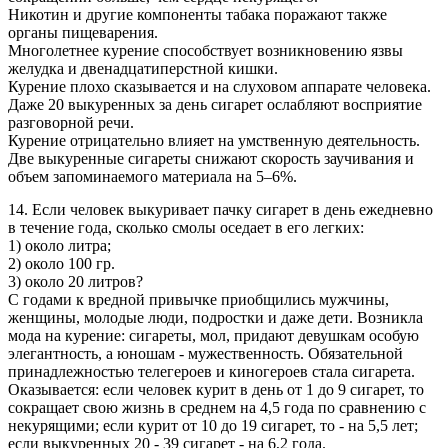
Никотин и другие компоненты табака поражают также
органы пищеварения.
Многолетнее курение способствует возникновению язвы
желудка и двенадцатиперстной кишки.
Курение плохо сказывается и на слуховом аппарате человека.
Даже 20 выкуренных за день сигарет ослабляют восприятие
разговорной речи.
Курение отрицательно влияет на умственную деятельность.
Две выкуренные сигареты снижают скорость заучивания и
объем запоминаемого материала на 5–6%.
14. Если человек выкуривает пачку сигарет в день ежедневно
в течение года, сколько смолы оседает в его легких:
1) около литра;
2) около 100 гр.
3) около 20 литров?
С годами к вредной привычке приобщились мужчины,
женщины, молодые люди, подростки и даже дети. Возникла
мода на курение: сигареты, мол, придают девушкам особую
элегантность, а юношам - мужественность. Обязательной
принадлежностью телегероев и киногероев стала сигарета.
Оказывается: если человек курит в день от 1 до 9 сигарет, то
сокращает свою жизнь в среднем на 4,5 года по сравнению с
некурящими; если курит от 10 до 19 сигарет, то - на 5,5 лет;
если выкуренных 20 - 39 сигарет - на 6,2 года.