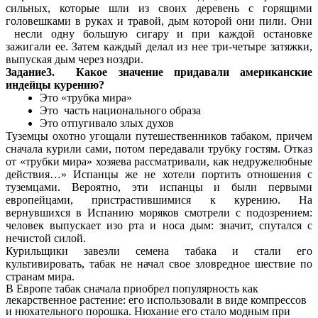
сильных, которые шли из своих деревень с горящими
головешками в руках и травой, дым которой они пили. Они
несли одну большую сигару и при каждой остановке
зажигали ее. Затем каждый делал из нее три-четыре затяжки,
выпуская дым через ноздри.
Задание3. Какое значение придавали американские
индейцы курению?
Это «трубка мира»
Это часть национального образа
Это отпугивало злых духов
Туземцы охотно угощали путешественников табаком, причем
сначала курили сами, потом передавали трубку гостям. Отказ
от «трубки мира» хозяева рассматривали, как недружелюбные
действия…» Испанцы же не хотели портить отношения с
туземцами. Вероятно, эти испанцы и были первыми
европейцами, пристрастившимися к курению. На
вернувшихся в Испанию моряков смотрели с подозрением:
человек выпускает изо рта и носа дым: значит, спутался с
нечистой силой.
Курильщики завезли семена табака и стали его
культивировать, табак не начал свое зловредное шествие по
странам мира.
В Европе табак сначала приобрел популярность как
лекарственное растение: его использовали в виде компрессов
и нюхательного порошка. Нюхание его стало модным при