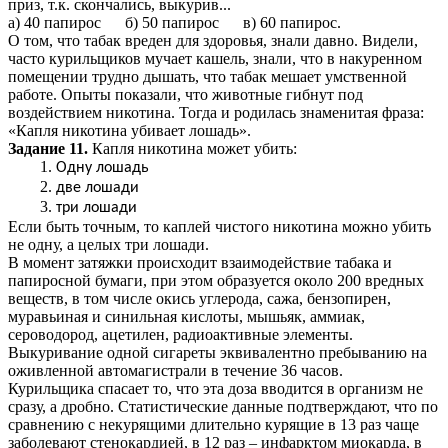
приз, т.к. скончались, выкурив...
а) 40 папирос б) 50 папирос в) 60 папирос.
О том, что табак вреден для здоровья, знали давно. Видели,
часто курильщиков мучает кашель, знали, что в накуренном
помещении трудно дышать, что табак мешает умственной
работе. Опыты показали, что животные гибнут под
воздействием никотина. Тогда и родилась знаменитая фраза:
«Капля никотина убивает лошадь».
Задание 11.
Капля никотина может убить:
Одну лошадь
две лошади
три лошади
Если быть точным, то каплей чистого никотина можно убить
не одну, а целых три лошади.
В момент затяжки происходит взаимодействие табака и
папиросной бумаги, при этом образуется около 200 вредных
веществ, в том числе окись углерода, сажа, бензопирен,
муравьиная и синильная кислоты, мышьяк, аммиак,
сероводород, ацетилен, радиоактивные элементы.
Выкуривание одной сигареты эквивалентно пребыванию на
оживленной автомагистрали в течение 36 часов.
Курильщика спасает то, что эта доза вводится в организм не
сразу, а дробно. Статистические данные подтверждают, что по
сравнению с некурящими длительно курящие в 13 раз чаще
заболевают стенокардией, в 12 раз – инфарктом миокарда, в