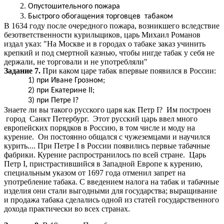
Опустошительного пожара
Быстрого обогащения торговцев табаком
В 1634 году после очередного пожара, возникшего вследствие
безответственности курильщиков, царь Михаил Романов
издал указ: "На Москве и в городах о табаке заказ учинить
крепкий и под смертной казнью, чтобы нигде табак у себя не
держали, не торговали и не употребляли"
Задание 7.
При каком царе табак впервые появился в России:
1) при Иване Грозном;
2) при Екатерине II;
3) при Петре I?
Знаете ли вы такого русского царя как Петр I? Им построен
город Санкт Петербург. Этот русский царь ввел много
европейских порядков в Россию, в том числе и моду на
курение. Он постоянно общался с чужеземцами и научился
курить.... При Петре I в России появились первые табачные
фабрики. Курение распространилось по всей стране. Царь
Петр I, пристрастившийся в Западной Европе к курению,
специальным указом от 1697 года отменил запрет на
употребление табака. С введением налога на табак и табачные
изделия они стали выгодными для государства; выращивание
и продажа табака сделались одной из статей государственного
дохода практически во всех странах.