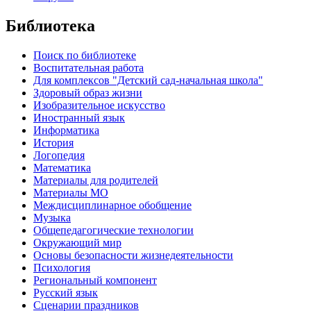
Библиотека
Поиск по библиотеке
Воспитательная работа
Для комплексов "Детский сад-начальная школа"
Здоровый образ жизни
Изобразительное искусство
Иностранный язык
Информатика
История
Логопедия
Математика
Материалы для родителей
Материалы МО
Междисциплинарное обобщение
Музыка
Общепедагогические технологии
Окружающий мир
Основы безопасности жизнедеятельности
Психология
Региональный компонент
Русский язык
Сценарии праздников