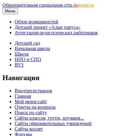
Образовательная социальная сеть
ns
portal.ru
Меню
Обзор возможностей
Детский проект «Алые паруса»
Аттестация педагогических работников
Детский сад
Начальная школа
Школа
НПО и СПО
ВУЗ
Навигация
Вход/регистрация
Главная
Мой мини-сайт
Ответы на вопросы
Поиск по сайту
Сайты классов, групп, кружков...
Сайты образовательных учреждений
Сайты коллег
Форумы