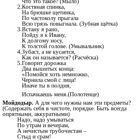
Что это такое? (Мыло)
2.Костяная спинка,
На брюшке щетинка,
По частоколу прыгала
Всю грязь повыгнала. (Зубная щётка)
3.Встану я рано,
Пойду я к Ивану,
К долгому носу,
К толстой голове. (Умывальник)
4.Зубаст, а не кусается,
Как он называется? (Расчёска)
5.Говорит дорожка
Два вышитых конца:
«Помойся хоть немножко,
Чернила смой с лица!
Иначе ты в полдня,
Испачкаешь меня.(Полотенце)
Мойдодыр.
А для чего нужны нам эти предметы?
(Содержать себя в чистоте, порядке. Быть всегда
опрятными, аккуратными)
Надо, надо умываться
По утрам и вечерам,
А нечистым трубочистам –
Стыд и срам!