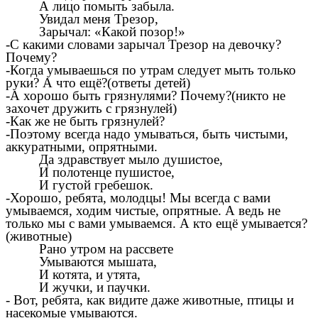
А лицо помыть забыла.
Увидал меня Трезор,
Зарычал: «Какой позор!»
-С какими словами зарычал Трезор на девочку?
Почему?
-Когда умываешься по утрам следует мыть только
руки? А что ещё?(ответы детей)
-А хорошо быть грязнулями? Почему?(никто не
захочет дружить с грязнулей)
-Как же не быть грязнулей?
-Поэтому всегда надо умываться, быть чистыми,
аккуратными, опрятными.
Да здравствует мыло душистое,
И полотенце пушистое,
И густой гребешок.
-Хорошо, ребята, молодцы! Мы всегда с вами
умываемся, ходим чистые, опрятные. А ведь не
только мы с вами умываемся. А кто ещё умывается?
(животные)
Рано утром на рассвете
Умываются мышата,
И котята, и утята,
И жучки, и паучки.
- Вот, ребята, как видите даже животные, птицы и
насекомые умываются.