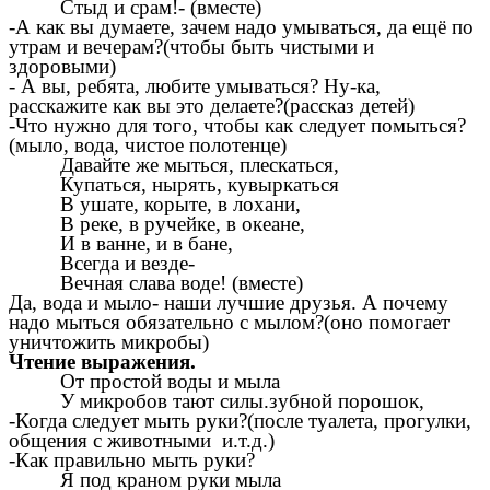
Стыд и срам!- (вместе)
-А как вы думаете, зачем надо умываться, да ещё по
утрам и вечерам?(чтобы быть чистыми и
здоровыми)
- А вы, ребята, любите умываться? Ну-ка,
расскажите как вы это делаете?(рассказ детей)
-Что нужно для того, чтобы как следует помыться?
(мыло, вода, чистое полотенце)
Давайте же мыться, плескаться,
Купаться, нырять, кувыркаться
В ушате, корыте, в лохани,
В реке, в ручейке, в океане,
И в ванне, и в бане,
Всегда и везде-
Вечная слава воде! (вместе)
Да, вода и мыло- наши лучшие друзья. А почему
надо мыться обязательно с мылом?(оно помогает
уничтожить микробы)
Чтение выражения.
От простой воды и мыла
У микробов тают силы.зубной порошок,
-Когда следует мыть руки?(после туалета, прогулки,
общения с животными и.т.д.)
-Как правильно мыть руки?
Я под краном руки мыла