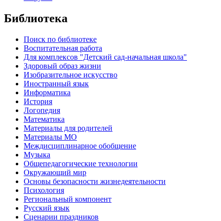
Библиотека
Поиск по библиотеке
Воспитательная работа
Для комплексов "Детский сад-начальная школа"
Здоровый образ жизни
Изобразительное искусство
Иностранный язык
Информатика
История
Логопедия
Математика
Материалы для родителей
Материалы МО
Междисциплинарное обобщение
Музыка
Общепедагогические технологии
Окружающий мир
Основы безопасности жизнедеятельности
Психология
Региональный компонент
Русский язык
Сценарии праздников