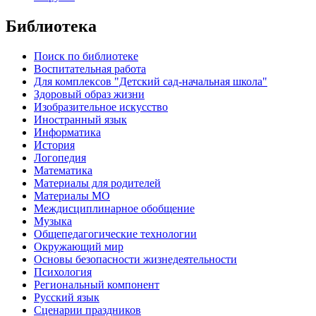
Библиотека
Поиск по библиотеке
Воспитательная работа
Для комплексов "Детский сад-начальная школа"
Здоровый образ жизни
Изобразительное искусство
Иностранный язык
Информатика
История
Логопедия
Математика
Материалы для родителей
Материалы МО
Междисциплинарное обобщение
Музыка
Общепедагогические технологии
Окружающий мир
Основы безопасности жизнедеятельности
Психология
Региональный компонент
Русский язык
Сценарии праздников