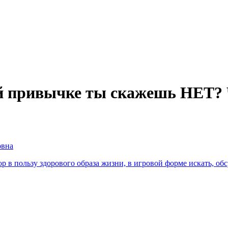
й привычке ты скажешь НЕТ? 
овна
ор в пользу здорового образа жизни, в игровой форме искать, о