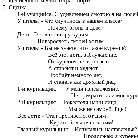
общественных местах и транспорте.
5. Сценка
1-й учащийся. С удивлением смотрю я на людей
Учитель. - Что случилось в нашем классе?
Почему огонь и дым?
Дети: Это мы сигару курим,
Повзрослеть скорей хотим…
Учитель: - Вы не знаете, что такое курение?
Всё это, дети, заблуждение.
От курения не взрослеют,
А стареют и худеют.
Пройдёт немного лет,
И станете как дряхлый дед.
1-й курильщик: У меня изнеможение;
Не прекратить ли мне курен
2-й курильщик: Пожелтели наши лица,
Мы же не самоубийцы!
Все дети: - Стал противен этот дым!
Курить больше не хотим!
Главный курильщик: - Испугались наставленья?
Продолжаю я куренье