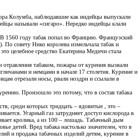
фора Колумба, наблюдавшие как индейцы выпускали
ндейцы называли «сигаро». Нередко индейцы клали
 В 1560 году табак попал во Францию. Французский
. По совету Нико королева измельчала табак и
 это целебное средство Екатерина Медичи стала
аи отравления табаком, пожары от курения вызвали
гличанами и немцами в начале 17 столетия. Курение и
овцам отрезали носы, рвали ноздри и ссылали в
курению. Произошло это потому, что в состав табака
тв, среди которых тридцать – ядовитые , это –
ивается. Угарный газ затрудняет доступ кислорода в
ивает кролика, а из 100 – лошадь. Табачный дым
ье детей. Вред табака настолько значителен, что в
лий и продажа табачных изделий детям, курение в