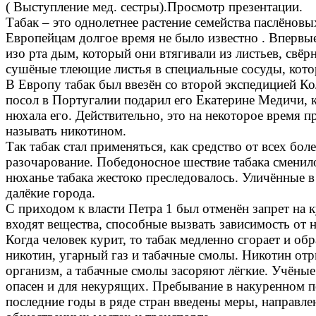
( Выступление мед. сестры).Просмотр презентации.
Табак – это однолетнее растение семейства паслёновы
Европейцам долгое время не было известно . Вперв
изо рта дым, который они втягивали из листьев, свё
сушёные тлеющие листья в специальные сосуды, кото
В Европу табак был ввезён со второй экспедицией К
посол в Португалии подарил его Екатерине Медичи, к
нюхала его. Действительно, это на некоторое время 
называть никотином.
Так табак стал применяться, как средство от всех бо
разочарование. Победоносное шествие табака сменило
нюханье табака жестоко преследовалось. Уличённые в
далёкие города.
С приходом к власти Петра 1 был отменён запрет на к
входят вещества, способные вызвать зависимость от н
Когда человек курит, то табак медленно сгорает и об
никотин, угарный газ и табачные смолы. Никотин отр
организм, а табачные смолы засоряют лёгкие. Учёные
опасен и для некурящих. Пребывание в накуренном по
последние годы в ряде стран введены меры, направле