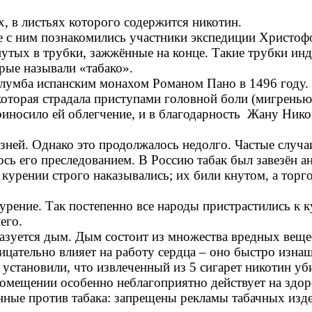
х, в листьях которого содержится никотин.
ые с ним познакомились участники экспедиции Христо
рнутых в трубки, зажжённые на конце. Такие трубки и
рые называли «табако».
олумба испанским монахом Романом Пано в 1496 году.
оторая страдала приступами головной боли (мигренью)
приносило ей облегчение, и в благодарность Жану Нико
лезней. Однако это продолжалось недолго. Частые случ
сь его преследованием. В Россию табак был завезён ан
 курении строго наказывались; их били кнутом, а торг
урение. Так постепенно все народы пристрастились к 
его.
разуется дым. Дым состоит из множества вредных вещес
ицательно влияет на работу сердца – оно быстро изнаш
 установили, что извлеченный из 5 сигарет никотин уб
мещении особенно неблагоприятно действует на здоров
нные против табака: запрещены рекламы табачных изде