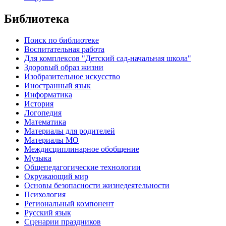
Библиотека
Поиск по библиотеке
Воспитательная работа
Для комплексов "Детский сад-начальная школа"
Здоровый образ жизни
Изобразительное искусство
Иностранный язык
Информатика
История
Логопедия
Математика
Материалы для родителей
Материалы МО
Междисциплинарное обобщение
Музыка
Общепедагогические технологии
Окружающий мир
Основы безопасности жизнедеятельности
Психология
Региональный компонент
Русский язык
Сценарии праздников