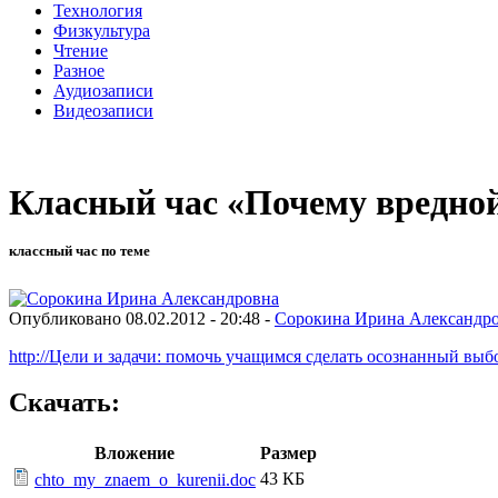
Технология
Физкультура
Чтение
Разное
Аудиозаписи
Видеозаписи
Класный час «Почему вредно
классный час по теме
Опубликовано 08.02.2012 - 20:48 -
Сорокина Ирина Александр
http://Цели и задачи: помочь учащимся сделать осознанный выб
Скачать:
Вложение
Размер
43 КБ
chto_my_znaem_o_kurenii.doc