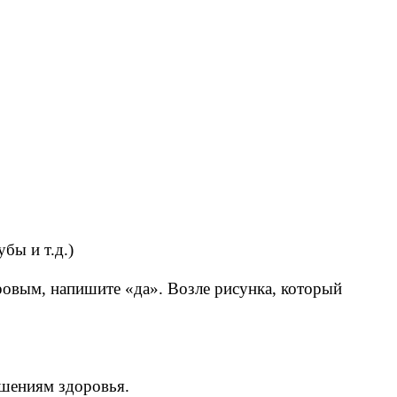
убы и т.д.)
ровым, напишите «да». Возле рисунка, который
ушениям здоровья.