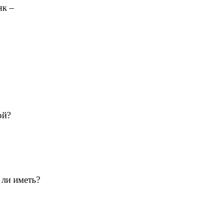
 –
й?
 ли иметь?