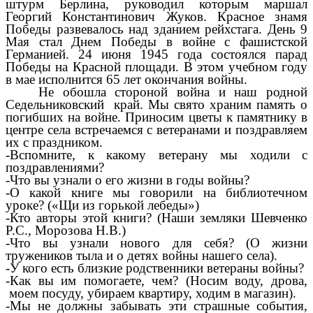
штурм Берлина, руководил которым маршал
Георгий Константинович Жуков. Красное знамя
Победы развевалось над зданием рейхстага. День 9
Мая стал Днем Победы в войне с фашистской
Германией. 24 июня 1945 года состоялся парад
Победы на Красной площади. В этом учебном году
в мае исполнится 65 лет окончания войны.
Не обошла стороной война и наш родной
Седельниковский край. Мы свято храним память о
погибших на войне. Приносим цветы к памятнику в
центре села встречаемся с ветеранами и поздравляем
их с праздником.
-Вспомните, к какому ветерану мы ходили с
поздравлениями?
-Что вы узнали о его жизни в годы войны?
-О какой книге мы говорили на библиотечном
уроке? («Щи из горькой лебеды»)
-Кто авторы этой книги? (Наши земляки Шевченко
Р.С., Морозова Н.В.)
-Что вы узнали нового для себя? (О жизни
тружеников тыла и о детях войны нашего села).
-У кого есть близкие родственники ветераны войны?
-Как вы им помогаете, чем? (Носим воду, дрова,
моем посуду, убираем квартиру, ходим в магазин).
-Мы не должны забывать эти страшные события,