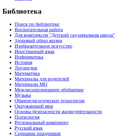
Библиотека
Поиск по библиотеке
Воспитательная работа
Для комплексов "Детский сад-начальная школа"
Здоровый образ жизни
Изобразительное искусство
Иностранный язык
Информатика
История
Логопедия
Математика
Материалы для родителей
Материалы МО
Междисциплинарное обобщение
Музыка
Общепедагогические технологии
Окружающий мир
Основы безопасности жизнедеятельности
Психология
Региональный компонент
Русский язык
Сценарии праздников