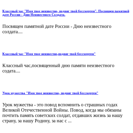
Классный час "Имя твое неизвестно, подвиг твой бессмертен". Посвящен памятной
дате России - Дню Неизвестного Солдата.
Посвящен памятной дате России - Дню неизвестного
солдата....
Классный час "Имя твое неизвестно,подвиг твой бессмертен"
Классный час,посвященный дню памяти неизвестного
содата....
Урок мужества "Имя твое неизвестно, подвиг твой бессмертен"
Урок мужества - это повод вспомнить о страшных годах
Великой Отечественной Войны. Повод, когда мы обязаны
почтить память советских солдат, отдавших жизнь за нашу
страну, за нашу Родину, за нас с ...