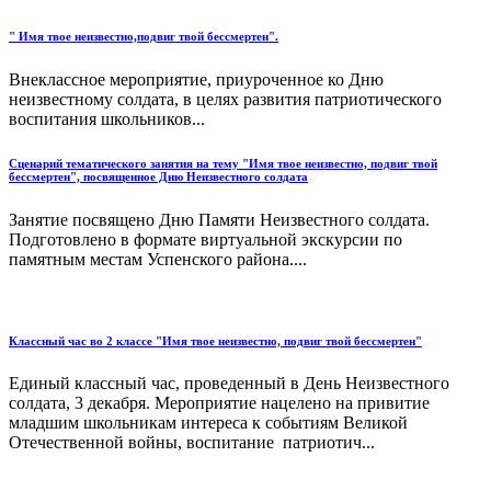
" Имя твое неизвестно,подвиг твой бессмертен".
Внеклассное мероприятие, приуроченное ко Дню
неизвестному солдата, в целях развития патриотического
воспитания школьников...
Сценарий тематического занятия на тему "Имя твое неизвестно, подвиг твой
бессмертен", посвященное Дню Неизвестного солдата
Занятие посвящено Дню Памяти Неизвестного солдата.
Подготовлено в формате виртуальной экскурсии по
памятным местам Успенского района....
Классный час во 2 классе "Имя твое неизвестно, подвиг твой бессмертен"
Единый классный час, проведенный в День Неизвестного
солдата, 3 декабря. Мероприятие нацелено на привитие
младшим школьникам интереса к событиям Великой
Отечественной войны, воспитание патриотич...