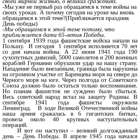
своей мирной жизнью, о великих сражениях.
-Мы уже не первый раз обращаемся к теме войны на
своих уроках. А почему сегодня на уроке мы вновь
обращаемся к этой теме?(Приближается праздник
День победы)
-Мы обращаемся к этой теме потому, что
приближается дата 65-летия Победы.
1 сентября 1939 года фашистские войска напали на
Польшу. И сегодня 1 сентября исполняется 70 лет
со дня начала войны. А 22 июня 1941 года 190
сухопутных дивизий, 5000 самолетов и 200 военных
кораблей Германии обрушили удар на нашу страну.
Нападение было внезапным, граница была нарушена
на огромном участке от Баренцева моря на севере до
Черного моря на юге. Через полгода от Советского
Союза должно было остаться только воспоминание.
Но планам фашистов не суждено было сбыться.
Весь советский народ встал на защиту Родины. В
сентябре 1941 года фашисты окружили
Ленинград. В ходе Великой Отечественной войны
наша армия сражалась в 6 гигантских битвах,
провела около 40 крупных наступательных
операций.
И вот он наступил – великий долгожданный
день – День Победы. В апреле 1945 года начался