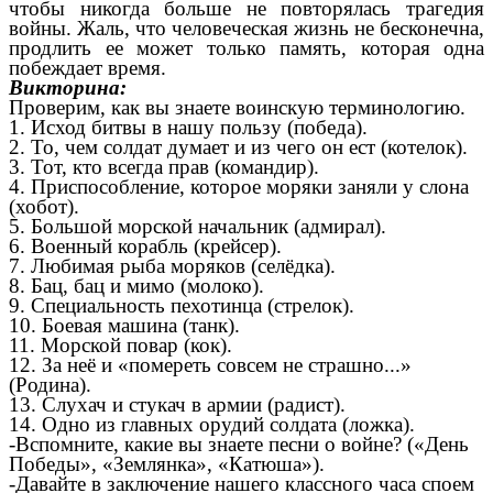
чтобы никогда больше не повторялась трагедия
войны. Жаль, что человеческая жизнь не бесконечна,
продлить ее может только память, которая одна
побеждает время.
Викторина:
Проверим, как вы знаете воинскую терминологию.
1. Исход битвы в нашу пользу (победа).
2. То, чем солдат думает и из чего он ест (котелок).
3. Тот, кто всегда прав (командир).
4. Приспособление, которое моряки заняли у слона
(хобот).
5. Большой морской начальник (адмирал).
6. Военный корабль (крейсер).
7. Любимая рыба моряков (селёдка).
8. Бац, бац и мимо (молоко).
9. Специальность пехотинца (стрелок).
10. Боевая машина (танк).
11. Морской повар (кок).
12. За неё и «помереть совсем не страшно...»
(Родина).
13. Слухач и стукач в армии (радист).
14. Одно из главных орудий солдата (ложка).
-Вспомните, какие вы знаете песни о войне? («День
Победы», «Землянка», «Катюша»).
-Давайте в заключение нашего классного часа споем