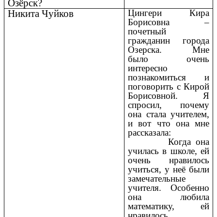
Озёрск?
Никита Чуйков
Цингери Кира
Борисовна –
почетный
гражданин города
Озерска. Мне
было очень
интересно
познакомиться и
поговорить с Кирой
Борисовной. Я
спросил, почему
она стала учителем,
и вот что она мне
рассказала:
Когда она
училась в школе, ей
очень нравилось
учиться, у неё были
замечательные
учителя. Особенно
она любила
математику, ей
нравилось