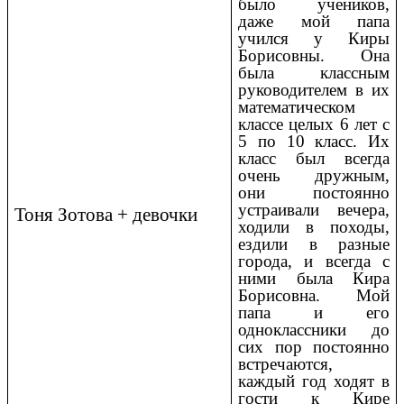
было учеников,
даже мой папа
учился у Киры
Борисовны. Она
была классным
руководителем в их
математическом
классе целых 6 лет с
5 по 10 класс. Их
класс был всегда
очень дружным,
они постоянно
устраивали вечера,
Тоня Зотова + девочки
ходили в походы,
ездили в разные
города, и всегда с
ними была Кира
Борисовна. Мой
папа и его
одноклассники до
сих пор постоянно
встречаются,
каждый год ходят в
гости к Кире