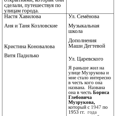
сделали, путешествуя по
улицам города.
Настя Хавилова
Ул. Семёнова
Аня и Таня Козловские
Музыкальная
школа
Дополнения
Маши Дегтевой
Кристина Коновалова
Витя Падилько
Ул. Царевского
Я раньше жил на
улице Музрукова и
мне стало интересно
в честь кого она
названа. Названа
она в честь
Бориса
Глебовича
Музрукова,
который с
1947
по
1953 гг.
года