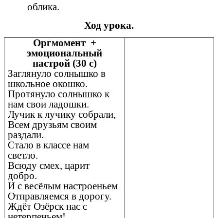
облика.
Ход урока.
Оргмомент +
эмоциональный
настрой (30 с)
Заглянуло солнышко в
школьное окошко.
Протянуло солнышко к
нам свои ладошки.
Лучик к лучику собрали,
Всем друзьям своим
раздали.
Стало в классе нам
светло.
Всюду смех, царит
добро.
И с весёлым настроеньем
Отправляемся в дорогу.
Ждёт Озёрск нас с
нетерпеньем!