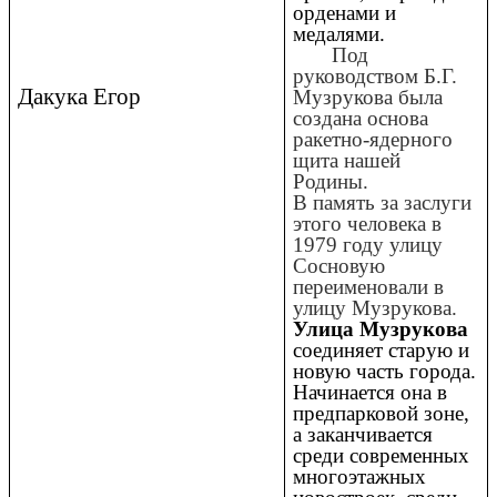
орденами и
медалями.
Под
руководством Б.Г.
Дакука Егор
Музрукова была
создана основа
ракетно-ядерного
щита нашей
Родины.
В память за заслуги
этого человека в
1979 году улицу
Сосновую
переименовали в
улицу Музрукова.
Улица Музрукова
соединяет старую и
новую часть города.
Начинается она в
предпарковой зоне,
а заканчивается
среди современных
многоэтажных