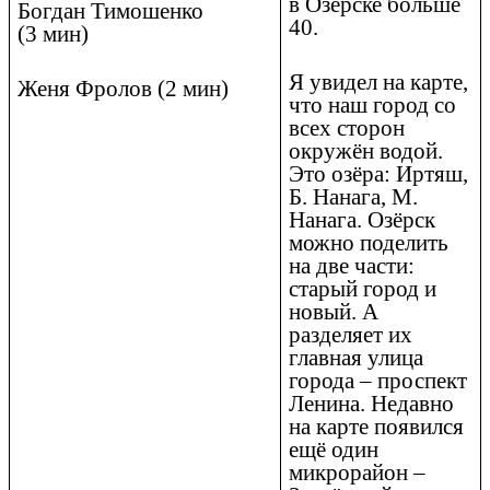
в Озёрске больше
Богдан Тимошенко
40.
(3 мин)
Я увидел на карте,
Женя Фролов (2 мин)
что наш город со
всех сторон
окружён водой.
Это озёра: Иртяш,
Б. Нанага, М.
Нанага. Озёрск
можно поделить
на две части:
старый город и
новый. А
разделяет их
главная улица
города – проспект
Ленина. Недавно
на карте появился
ещё один
микрорайон –