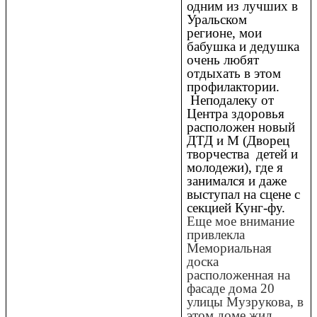
одним из лучших в
Уральском
регионе, мои
бабушка и дедушка
очень любят
отдыхать в этом
профилактории.
Неподалеку от
Центра здоровья
расположен новый
ДТД и М (Дворец
творчества детей и
молодежи), где я
занимался и даже
выступал на сцене с
секцией Кунг-фу.
Еще мое внимание
привлекла
Мемориальная
доска
расположенная на
фасаде дома 20
улицы Музрукова, в
этом доме жил