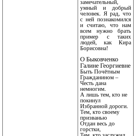
замечательный,
умный и добрый
человек. Я рад, что
с ней познакомился
и считаю, что нам
всем нужно брать
пример с таких
людей, как Кира
Борисовна!
О Быковченко
Галине Георгиевне
Быть Почётным
Гражданином –
Честь дана
немногим.
А лишь тем, кто не
покинул
Избранной дороги.
Тем, кто своему
призванью
Отдан весь до
горстки,
Тем, кто заслужил