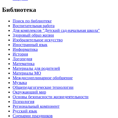
Библиотека
Поиск по библиотеке
Воспитательная работа
Для комплексов "Детский сад-начальная школа"
Здоровый образ жизни
Изобразительное искусство
Иностранный язык
Информатика
История
Логопедия
Математика
Материалы для родителей
Материалы МО
Междисциплинарное обобщение
Музыка
Общепедагогические технологии
Окружающий мир
Основы безопасности жизнедеятельности
Психология
Региональный компонент
Русский язык
Сценарии праздников