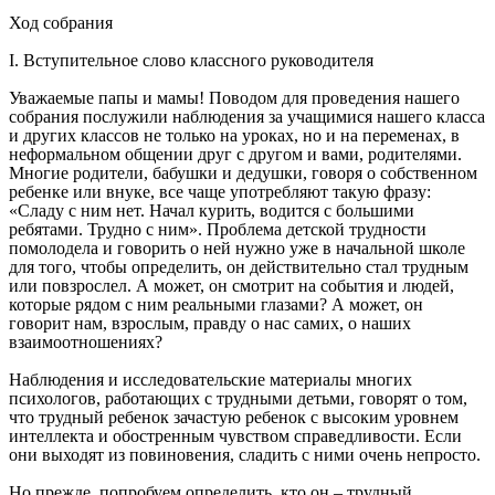
Ход собрания
I. Вступительное слово классного руководителя
Уважаемые папы и мамы! Поводом для проведения нашего
собрания послужили наблюдения за учащимися нашего класса
и других классов не только на уроках, но и на переменах, в
неформальном общении друг с другом и вами, родителями.
Многие родители, бабушки и дедушки, говоря о собственном
ребенке или внуке, все чаще употребляют такую фразу:
«Сладу с ним нет. Начал курить, водится с большими
ребятами. Трудно с ним». Проблема детской трудности
помолодела и говорить о ней нужно уже в начальной школе
для того, чтобы определить, он действительно стал трудным
или повзрослел. А может, он смотрит на события и людей,
которые рядом с ним реальными глазами? А может, он
говорит нам, взрослым, правду о нас самих, о наших
взаимоотношениях?
Наблюдения и исследовательские материалы многих
психологов, работающих с трудными детьми, говорят о том,
что трудный ребенок зачастую ребенок с высоким уровнем
интеллекта и обостренным чувством справедливости. Если
они выходят из повиновения, сладить с ними очень непросто.
Но прежде, попробуем определить, кто он – трудный