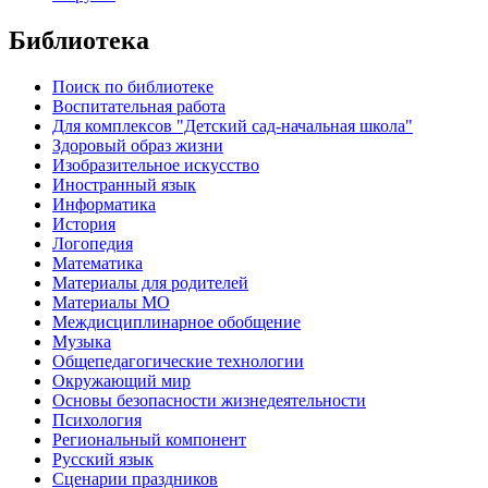
Библиотека
Поиск по библиотеке
Воспитательная работа
Для комплексов "Детский сад-начальная школа"
Здоровый образ жизни
Изобразительное искусство
Иностранный язык
Информатика
История
Логопедия
Математика
Материалы для родителей
Материалы МО
Междисциплинарное обобщение
Музыка
Общепедагогические технологии
Окружающий мир
Основы безопасности жизнедеятельности
Психология
Региональный компонент
Русский язык
Сценарии праздников