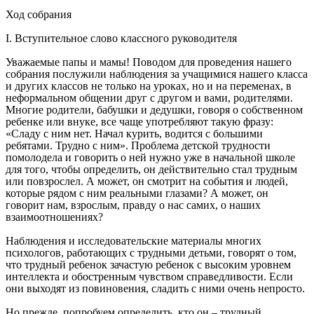
Ход собрания
I. Вступительное слово классного руководителя
Уважаемые папы и мамы! Поводом для проведения нашего
собрания послужили наблюдения за учащимися нашего класса
и других классов не только на уроках, но и на переменах, в
неформальном общении друг с другом и вами, родителями.
Многие родители, бабушки и дедушки, говоря о собственном
ребенке или внуке, все чаще употребляют такую фразу:
«Сладу с ним нет. Начал курить, водится с большими
ребятами. Трудно с ним». Проблема детской трудности
помолодела и говорить о ней нужно уже в начальной школе
для того, чтобы определить, он действительно стал трудным
или повзрослел. А может, он смотрит на события и людей,
которые рядом с ним реальными глазами? А может, он
говорит нам, взрослым, правду о нас самих, о наших
взаимоотношениях?
Наблюдения и исследовательские материалы многих
психологов, работающих с трудными детьми, говорят о том,
что трудный ребенок зачастую ребенок с высоким уровнем
интеллекта и обостренным чувством справедливости. Если
они выходят из повиновения, сладить с ними очень непросто.
Но прежде, попробуем определить, кто он – трудный