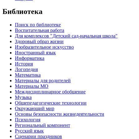
Библиотека
Поиск по библиотеке
Воспитательная работа
Для комплексов "Детский сад-начальная школа"
Здоровый образ жизни
Изобразительное искусство
Иностранный язык
Информатика
История
Логопедия
Математика
Материалы для родителей
Материалы МО
Междисциплинарное обобщение
Музыка
Общепедагогические технологии
Окружающий мир
Основы безопасности жизнедеятельности
Психология
Региональный компонент
Русский язык
Сценарии праздников