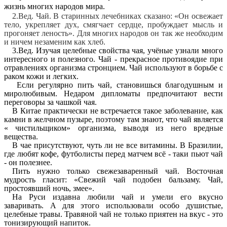
жизнь многих народов мира.
2.Вед. Чай. В старинных лечебниках сказано: «Он освежает
тело, укрепляет дух, смягчает сердце, пробуждает мысль и
прогоняет леность». Для многих народов он так же необходим
и ничем незаменим как хлеб.
3.Вед. Изучая целебные свойства чая, учёные узнали много
интересного и полезного. Чай - прекрасное противоядие при
отравлениях организма стронцием. Чай используют в борьбе с
раком кожи и легких.
Если регулярно пить чай, становишься благодушным и
миролюбивым. Недаром дипломаты предпочитают вести
переговоры за чашкой чая.
В Китае практически не встречается такое заболевание, как
камни в желчном пузыре, поэтому там знают, что чай является
« чистильщиком» организма, выводя из него вредные
вещества.
В чае присутствуют, чуть ли не все витамины. В Бразилии,
где любят кофе, футболисты перед матчем всё - таки пьют чай
- он полезнее.
Пить нужно только свежезаваренный чай. Восточная
мудрость гласит: «Свежий чай подобен бальзаму. Чай,
простоявший ночь, змее».
На Руси издавна любили чай и умели его вкусно
заваривать. А для этого использовали особо душистые,
целебные травы. Травяной чай не только приятен на вкус - это
тонизирующий напиток.