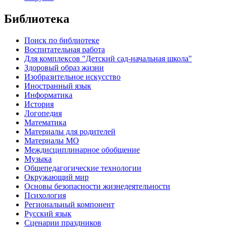
Библиотека
Поиск по библиотеке
Воспитательная работа
Для комплексов "Детский сад-начальная школа"
Здоровый образ жизни
Изобразительное искусство
Иностранный язык
Информатика
История
Логопедия
Математика
Материалы для родителей
Материалы МО
Междисциплинарное обобщение
Музыка
Общепедагогические технологии
Окружающий мир
Основы безопасности жизнедеятельности
Психология
Региональный компонент
Русский язык
Сценарии праздников