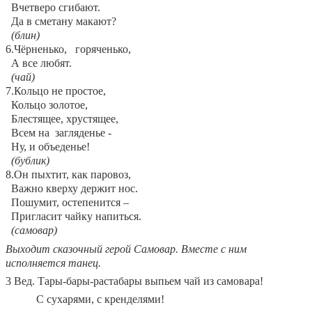
Вчетверо сгибают.
Да в сметану макают?
(блин)
6.Чёрненько, горяченько,
А все любят.
(чай)
7.Кольцо не простое,
Кольцо золотое,
Блестящее, хрустящее,
Всем на загляденье -
Ну, и объеденье!
(бублик)
8.Он пыхтит, как паровоз,
Важно кверху держит нос.
Пошумит, остепенится –
Пригласит чайку напиться.
(самовар)
Выходит сказочный герой Самовар. Вместе с ним
исполняется танец.
3 Вед. Тары-бары-растабары выпьем чай из самовара!
С сухарями, с кренделями!