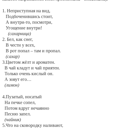
1. Неприступная на вид,
Подбоченившись стоит,
А внутри-то, посмотри,
Угощение внутри!
(сахарница)
2. Бел, как снег,
В чести у всех,
В рот попал – там и пропал.
(сахар)
3.Цветом жёлт и ароматен.
В чай кладут и чай приятен.
Только очень кислый он.
А зовут его…
(лимон)
4.Пузатый, носатый
На печке сопел,
Потом вдруг нечаянно
Песню запел.
(чайник)
5.Что на сковородку наливают,