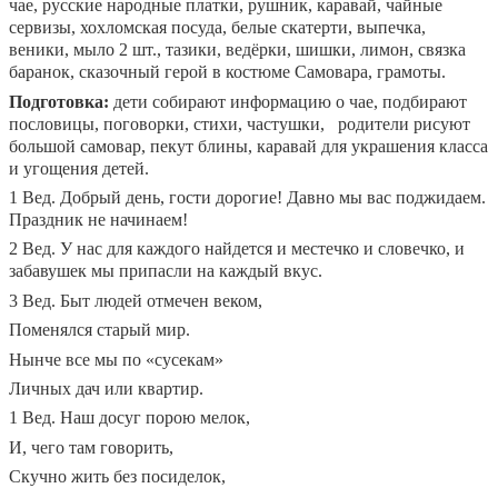
чае, русские народные платки, рушник, каравай, чайные
сервизы, хохломская посуда, белые скатерти, выпечка,
веники, мыло 2 шт., тазики, ведёрки, шишки, лимон, связка
баранок, сказочный герой в костюме Самовара, грамоты.
Подготовка:
дети собирают информацию о чае, подбирают
пословицы, поговорки, стихи, частушки, родители рисуют
большой самовар, пекут блины, каравай для украшения класса
и угощения детей.
1 Вед. Добрый день, гости дорогие! Давно мы вас поджидаем.
Праздник не начинаем!
2 Вед. У нас для каждого найдется и местечко и словечко, и
забавушек мы припасли на каждый вкус.
3 Вед. Быт людей отмечен веком,
Поменялся старый мир.
Нынче все мы по «сусекам»
Личных дач или квартир.
1 Вед. Наш досуг порою мелок,
И, чего там говорить,
Скучно жить без посиделок,