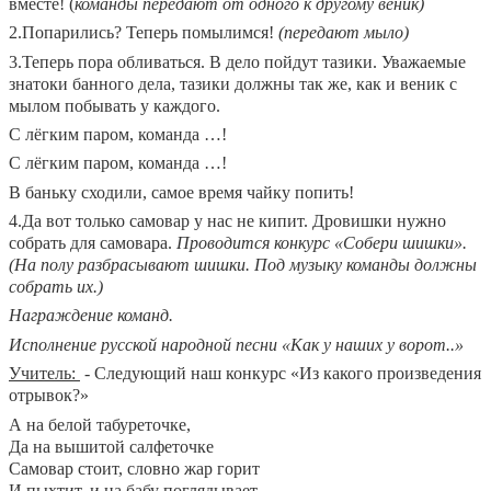
вместе! (
команды передают от одного к другому веник)
2.Попарились? Теперь помылимся!
(передают мыло)
3.Теперь пора обливаться. В дело пойдут тазики. Уважаемые
знатоки банного дела, тазики должны так же, как и веник с
мылом побывать у каждого.
С лёгким паром, команда …!
С лёгким паром, команда …!
В баньку сходили, самое время чайку попить!
4.Да вот только самовар у нас не кипит. Дровишки нужно
собрать для самовара.
Проводится конкурс «Собери шишки».
(На полу разбрасывают шишки. Под музыку команды должны
собрать их.)
Награждение команд.
Исполнение русской народной песни «Как у наших у ворот..»
Учитель:
- Следующий наш конкурс «Из какого произведения
отрывок?»
А на белой табуреточке,
Да на вышитой салфеточке
Самовар стоит, словно жар горит
И пыхтит, и на бабу поглядывает.