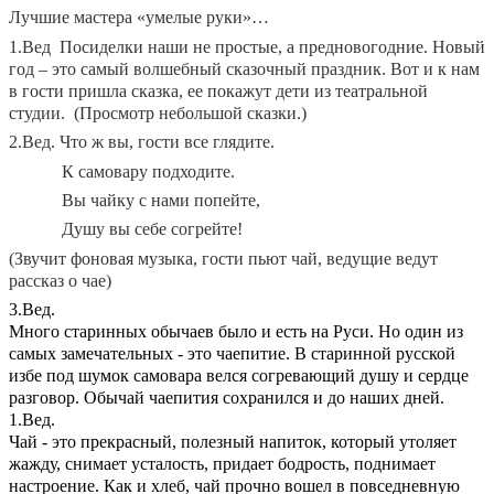
Лучшие мастера «умелые руки»…
1.Вед Посиделки наши не простые, а предновогодние. Новый
год – это самый волшебный сказочный праздник. Вот и к нам
в гости пришла сказка, ее покажут дети из театральной
студии. (Просмотр небольшой сказки.)
2.Вед. Что ж вы, гости все глядите.
К самовару подходите.
Вы чайку с нами попейте,
Душу вы себе согрейте!
(Звучит фоновая музыка, гости пьют чай, ведущие ведут
рассказ о чае)
3.Вед.
Много старинных обычаев было и есть на Руси. Но один из
самых замечательных - это чаепитие. В старинной русской
избе под шумок самовара велся согревающий душу и сердце
разговор. Обычай чаепития сохранился и до наших дней.
1.Вед.
Чай - это прекрасный, полезный напиток, который утоляет
жажду, снимает усталость, придает бодрость, поднимает
настроение. Как и хлеб, чай прочно вошел в повседневную