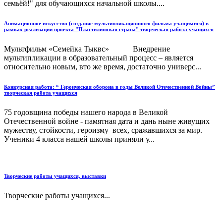
семьёй!" для обучающихся начальной школы....
Анимационное искусство (создание мультипликационного фильма учащимися) в
рамках реализации проекта "Пластилиновая страна" творческая работа учащихся
Мультфильм «Семейка Тыквс» Внедрение
мультипликации в образовательный процесс – является
относительно новым, вто же время, достаточно универс...
Конкурсная работа: “ Героическая оборона в годы Великой Отечественной Войны”
творческая работа учащихся
75 годовщина победы нашего народа в Великой
Отечественной войне - памятная дата и дань ныне живущих
мужеству, стойкости, героизму всех, сражавшихся за мир.
Ученики 4 класса нашей школы приняли у...
Творческие работы учащихся, выставки
Творческие работы учащихся...