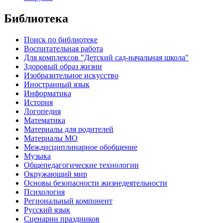
Библиотека
Поиск по библиотеке
Воспитательная работа
Для комплексов "Детский сад-начальная школа"
Здоровый образ жизни
Изобразительное искусство
Иностранный язык
Информатика
История
Логопедия
Математика
Материалы для родителей
Материалы МО
Междисциплинарное обобщение
Музыка
Общепедагогические технологии
Окружающий мир
Основы безопасности жизнедеятельности
Психология
Региональный компонент
Русский язык
Сценарии праздников