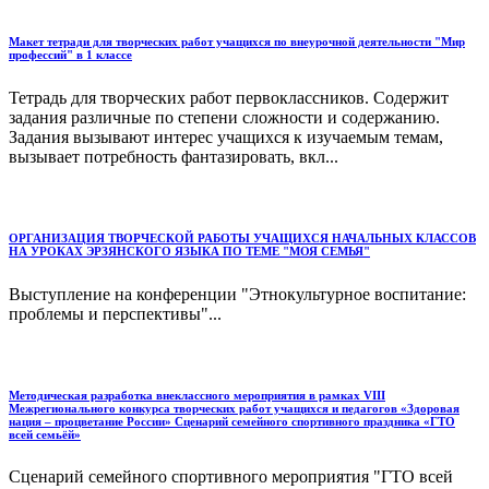
Макет тетради для творческих работ учащихся по внеурочной деятельности "Мир
профессий" в 1 классе
Тетрадь для творческих работ первоклассников. Содержит
задания различные по степени сложности и содержанию.
Задания вызывают интерес учащихся к изучаемым темам,
вызывает потребность фантазировать, вкл...
ОРГАНИЗАЦИЯ ТВОРЧЕСКОЙ РАБОТЫ УЧАЩИХСЯ НАЧАЛЬНЫХ КЛАССОВ
НА УРОКАХ ЭРЗЯНСКОГО ЯЗЫКА ПО ТЕМЕ "МОЯ СЕМЬЯ"
Выступление на конференции "Этнокультурное воспитание:
проблемы и перспективы"...
Методическая разработка внеклассного мероприятия в рамках VIII
Межрегионального конкурса творческих работ учащихся и педагогов «Здоровая
нация – процветание России» Сценарий семейного спортивного праздника «ГТО
всей семьёй»
Сценарий семейного спортивного мероприятия "ГТО всей