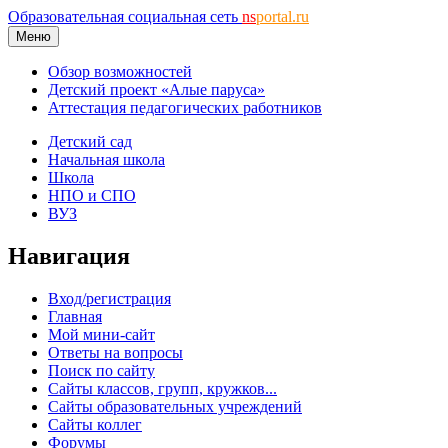
Образовательная социальная сеть
ns
portal.ru
Меню
Обзор возможностей
Детский проект «Алые паруса»
Аттестация педагогических работников
Детский сад
Начальная школа
Школа
НПО и СПО
ВУЗ
Навигация
Вход/регистрация
Главная
Мой мини-сайт
Ответы на вопросы
Поиск по сайту
Сайты классов, групп, кружков...
Сайты образовательных учреждений
Сайты коллег
Форумы