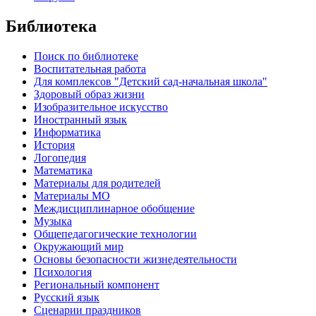
Библиотека
Поиск по библиотеке
Воспитательная работа
Для комплексов "Детский сад-начальная школа"
Здоровый образ жизни
Изобразительное искусство
Иностранный язык
Информатика
История
Логопедия
Математика
Материалы для родителей
Материалы МО
Междисциплинарное обобщение
Музыка
Общепедагогические технологии
Окружающий мир
Основы безопасности жизнедеятельности
Психология
Региональный компонент
Русский язык
Сценарии праздников