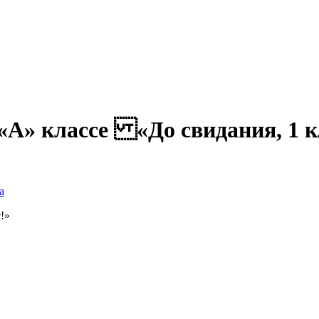
«А» классе «До свидания, 1 кл
а
!»