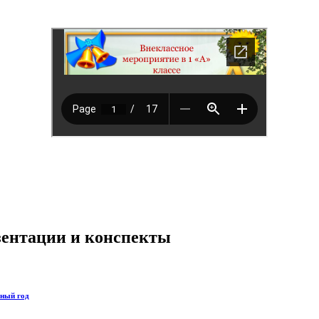
езентации и конспекты
бный год