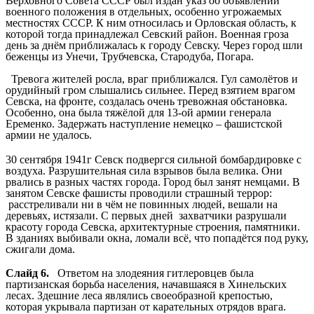
Верховного Совета СССР был издан указ об объявлении
военного положения в отдельных, особенно угрожаемых
местностях СССР. К ним относилась и Орловская область, к
которой тогда принадлежал Севский район. Военная гроза
день за днём приближалась к городу Севску. Через город шли
беженцы из Унечи, Трубчевска, Стародуба, Погара.
Тревога жителей росла, враг приближался. Гул самолётов и
орудийный гром слышались сильнее. Перед взятием врагом
Севска, на фронте, создалась очень тревожная обстановка.
Особенно, она была тяжёлой для 13-ой армии генерала
Еременко. Задержать наступление немецко – фашистской
армии не удалось.
30 сентября 1941г Севск подвергся сильной бомбардировке с
воздуха. Разрушительная сила взрывов была велика. Они
рвались в разных частях города. Город был занят немцами. В
занятом Севске фашисты проводили страшный террор:
расстреливали ни в чём не повинных людей, вешали на
деревьях, истязали. С первых дней захватчики разрушали
красоту города Севска, архитектурные строения, памятники.
В зданиях выбивали окна, ломали всё, что попадётся под руку,
сжигали дома.
Слайд 6.
Ответом на злодеяния гитлеровцев была
партизанская борьба населения, начавшаяся в Хинельских
лесах. Здешние леса являлись своеобразной крепостью,
которая укрывала партизан от карательных отрядов врага.