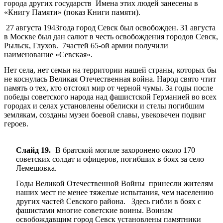
города других государств Имена этих людей занесены в
«Книгу Памяти» (показ Книги памяти).
27 августа 1943года город Севск был освобожден. 31 августа
в Москве был дан салют в честь освобождения городов Севск,
Рыльск, Глухов. 7частей 65-ой армии получили
наименование «Севская».
Нет села, нет семьи на территории нашей страны, которых бы
не коснулась Великая Отечественная война. Народ свято чтит
память о тех, кто отстоял мир от черной чумы. За годы после
победы советского народа над фашистской Германией во всех
городах и селах установлены обелиски и стелы погибшим
землякам, созданы музеи боевой славы, увековечен подвиг
героев.
Слайд 19.
В братской могиле захоронено около 170
советских солдат и офицеров, погибших в боях за село
Лемешовка.
Годы Великой Отечественной Войны принесли жителям
наших мест не менее тяжелые испытания, чем населению
других частей Севского района. Здесь гибли в боях с
фашистами многие советские воины. Воинам
освобождавщим город Севск установлены памятники