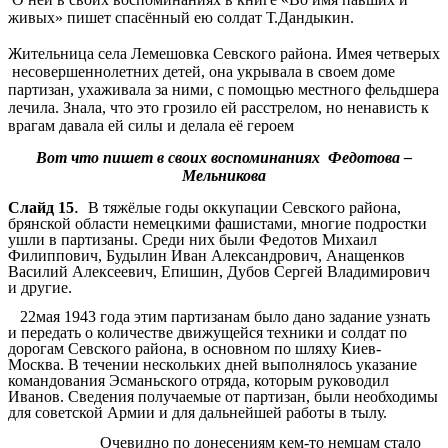
живых» пишет спасённый ею солдат Т.Дандыкин.
Жительница села Лемешовка Севского района. Имея четверых
несовершеннолетних детей, она укрывала в своем доме
партизан, ухаживала за ними, с помощью местного фельдшера
лечила. Знала, что это грозило ей расстрелом, но ненависть к
врагам давала ей силы и делала её героем
Вот что пишет в своих воспоминаниях Федотова –
Мельникова
.
Слайд 15
В тяжёлые годы оккупации Севского района,
брянской области немецкими фашистами, многие подростки
ушли в партизаны. Среди них были Федотов Михаил
Филиппович, Будылин Иван Александрович, Анащенков
Василий Алексеевич, Епишин, Дубов Сергей Владимирович
и другие.
22мая 1943 года этим партизанам было дано задание узнать
и передать о количестве движущейся техники и солдат по
дорогам Севского района, в основном по шляху Киев-
Москва. В течении нескольких дней выполнялось указание
командования Эсманьского отряда, которым руководил
Иванов. Сведения получаемые от партизан, были необходимы
для советской Армии и для дальнейшей работы в тылу.
Очевидно по донесениям кем-то немцам стало