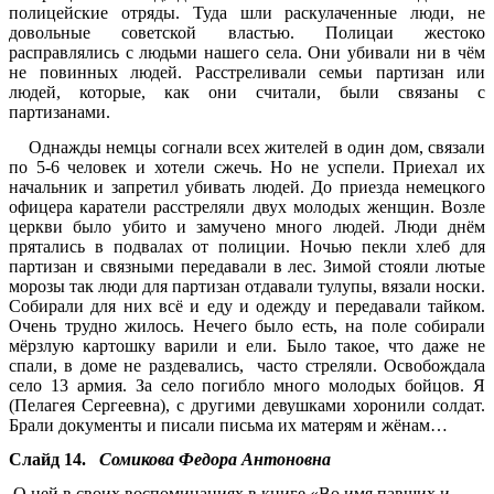
полицейские отряды. Туда шли раскулаченные люди, не
довольные советской властью. Полицаи жестоко
расправлялись с людьми нашего села. Они убивали ни в чём
не повинных людей. Расстреливали семьи партизан или
людей, которые, как они считали, были связаны с
партизанами.
Однажды немцы согнали всех жителей в один дом, связали
по 5-6 человек и хотели сжечь. Но не успели. Приехал их
начальник и запретил убивать людей. До приезда немецкого
офицера каратели расстреляли двух молодых женщин. Возле
церкви было убито и замучено много людей. Люди днём
прятались в подвалах от полиции. Ночью пекли хлеб для
партизан и связными передавали в лес. Зимой стояли лютые
морозы так люди для партизан отдавали тулупы, вязали носки.
Собирали для них всё и еду и одежду и передавали тайком.
Очень трудно жилось. Нечего было есть, на поле собирали
мёрзлую картошку варили и ели. Было такое, что даже не
спали, в доме не раздевались, часто стреляли. Освобождала
село 13 армия. За село погибло много молодых бойцов. Я
(Пелагея Сергеевна), с другими девушками хоронили солдат.
Брали документы и писали письма их матерям и жёнам…
Слайд 14.
Сомикова Федора Антоновна
О ней в своих воспоминаниях в книге «Во имя павших и