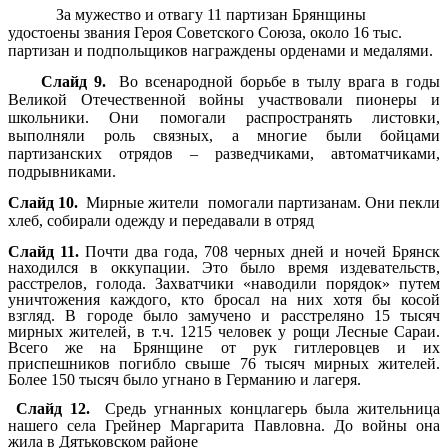
За мужество и отвагу 11 партизан Брянщины
удостоены звания Героя Советского Союза, около 16 тыс.
партизан и подпольщиков награждены орденами и медалями.
Слайд 9.
Во всенародной борьбе в тылу врага в годы
Великой Отечественной войны участвовали пионеры и
школьники. Они помогали распространять листовки,
выполняли роль связных, а многие были бойцами
партизанских отрядов – разведчиками, автоматчиками,
подрывниками.
Слайд 10.
Мирные жители помогали партизанам. Они пекли
хлеб, собирали одежду и передавали в отряд
Слайд 11.
Почти два года, 708 черных дней и ночей Брянск
находился в оккупации. Это было время издевательств,
расстрелов, голода. Захватчики «наводили порядок» путем
уничтожения каждого, кто бросал на них хотя бы косой
взгляд. В городе было замучено и расстреляно 15 тысяч
мирных жителей, в т.ч. 1215 человек у рощи Лесные Сараи.
Всего же на Брянщине от рук гитлеровцев и их
приспешников погибло свыше 76 тысяч мирных жителей.
Более 150 тысяч было угнано в Германию и лагеря.
Слайд 12.
Средь угнанных концлагерь была жительница
нашего села Грейнер Маргарита Павловна. До войны она
жила в Дятьковском районе