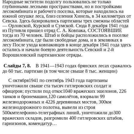
Народные мстители подолгу пользовались не только
глубинными лесными пространствами, но и постройками
лесокомбината и рабочего поселка, которые находились на
южной опушке леса, близ селения Хинель, в 34 километрах от
Севска. Здесь базировались партизаны трех смежны областей
— Орловской, Курской и Сумской. Сюда 8 декабря 1941 года
из Путивля пришел отряд С. А. Ковпака, СОСТОЯВШИЕ
тогда из 70 человек. Штаб и бойцы расположились в поселке
лесокомбината, где были свободные дома, и в землянках в
лесу После ухода ковпаковцев в конце декабря 1941 года здесь
остались и начали боевую деятельность Севский и 2-й
.
Ворошиловский партизанские отряды
Слайды 7, 8.
В 1941—1943 годах брянских лесах сражалось
до 60 тыс. партизан (в том числе свыше 8 тыс. женщин)
С октября1941 по сентябрь 1943 года партизаны
уничтожили свыше ста тысяч гитлеровских солдат и
офицеров; пустили под откос1040 вражеских эшелонов, 226
танков и бронемашин,120 самолётов, взорвали 99
железнодорожных и 4226 деревянных мостов, 300км
железнодорожного полотна, вывели из строя
500кмтелефонно-телеграфных линий, уничтожили до300
вражеских складов, разгромили 400 гитлеровских штабов,
гарнизонов, комендатур…