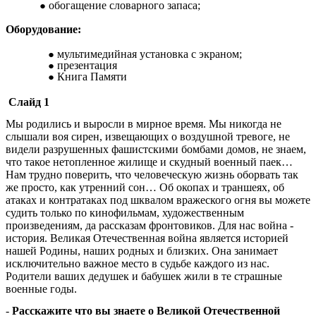
обогащение словарного запаса;
Оборудование:
мультимедийная установка с экраном;
презентация
Книга Памяти
Слайд 1
Мы родились и выросли в мирное время. Мы никогда не
слышали воя сирен, извещающих о воздушной тревоге, не
видели разрушенных фашистскими бомбами домов, не знаем,
что такое нетопленное жилище и скудный военный паек…
Нам трудно поверить, что человеческую жизнь оборвать так
же просто, как утренний сон… Об окопах и траншеях, об
атаках и контратаках под шквалом вражеского огня вы можете
судить только по кинофильмам, художественным
произведениям, да рассказам фронтовиков. Для нас война -
история. Великая Отечественная война является историей
нашей Родины, наших родных и близких. Она занимает
исключительно важное место в судьбе каждого из нас.
Родители ваших дедушек и бабушек жили в те страшные
военные годы.
-
Расскажите что вы знаете о Великой Отечественной