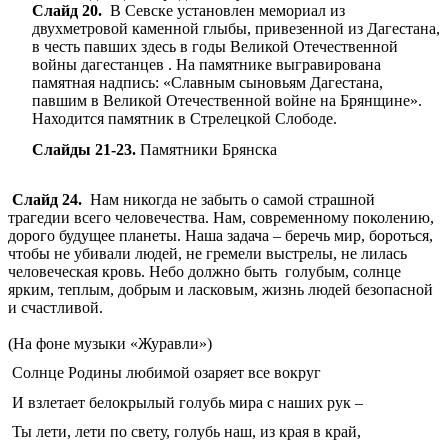
Слайд 20.
В Севске установлен мемориал из
двухметровой каменной глыбы, привезенной из Дагестана,
в честь павших здесь в годы Великой Отечественной
войны дагестанцев . На памятнике выгравирована
памятная надпись: «Славным сыновьям Дагестана,
павшим в Великой Отечественной войне на Брянщине».
Находится памятник в Стрелецкой Слободе.
Слайды 21-23.
Памятники Брянска
Слайд 24.
Нам никогда не забыть о самой страшной
трагедии всего человечества. Нам, современному поколению,
дорого будущее планеты. Наша задача – беречь мир, бороться,
чтобы не убивали людей, не гремели выстрелы, не лилась
человеческая кровь. Небо должно быть голубым, солнце
ярким, теплым, добрым и ласковым, жизнь людей безопасной
и счастливой.
(На фоне музыки «Журавли»)
Солнце Родины любимой озаряет все вокруг
И взлетает белокрылый голубь мира с наших рук –
Ты лети, лети по свету, голубь наш, из края в край,