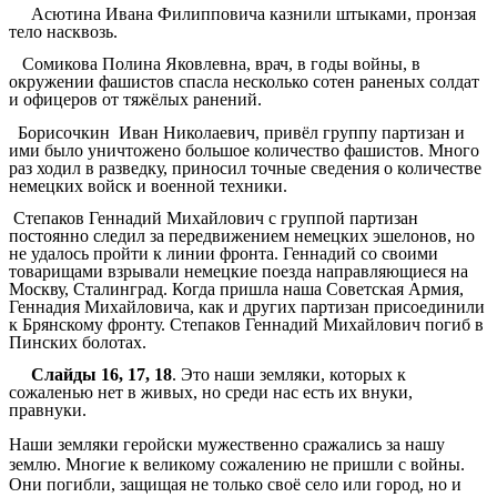
Асютина Ивана Филипповича казнили штыками, пронзая
тело насквозь.
Сомикова Полина Яковлевна, врач, в годы войны, в
окружении фашистов спасла несколько сотен раненых солдат
и офицеров от тяжёлых ранений.
Борисочкин Иван Николаевич, привёл группу партизан и
ими было уничтожено большое количество фашистов. Много
раз ходил в разведку, приносил точные сведения о количестве
немецких войск и военной техники.
Степаков Геннадий Михайлович с группой партизан
постоянно следил за передвижением немецких эшелонов, но
не удалось пройти к линии фронта. Геннадий со своими
товарищами взрывали немецкие поезда направляющиеся на
Москву, Сталинград. Когда пришла наша Советская Армия,
Геннадия Михайловича, как и других партизан присоединили
к Брянскому фронту. Степаков Геннадий Михайлович погиб в
Пинских болотах.
Слайды 16, 17, 18
. Это наши земляки, которых к
сожаленью нет в живых, но среди нас есть их внуки,
правнуки.
Наши земляки геройски мужественно сражались за нашу
землю. Многие к великому сожалению не пришли с войны.
Они погибли, защищая не только своё село или город, но и