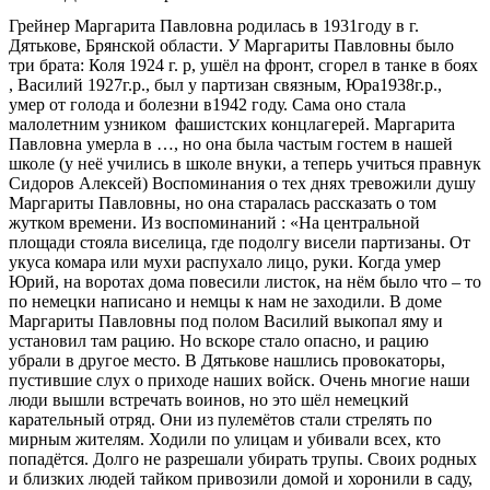
Грейнер Маргарита Павловна родилась в 1931году в г.
Дятькове, Брянской области. У Маргариты Павловны было
три брата: Коля 1924 г. р, ушёл на фронт, сгорел в танке в боях
, Василий 1927г.р., был у партизан связным, Юра1938г.р.,
умер от голода и болезни в1942 году. Сама оно стала
малолетним узником фашистских концлагерей. Маргарита
Павловна умерла в …, но она была частым гостем в нашей
школе (у неё учились в школе внуки, а теперь учиться правнук
Сидоров Алексей) Воспоминания о тех днях тревожили душу
Маргариты Павловны, но она старалась рассказать о том
жутком времени. Из воспоминаний : «На центральной
площади стояла виселица, где подолгу висели партизаны. От
укуса комара или мухи распухало лицо, руки. Когда умер
Юрий, на воротах дома повесили листок, на нём было что – то
по немецки написано и немцы к нам не заходили. В доме
Маргариты Павловны под полом Василий выкопал яму и
установил там рацию. Но вскоре стало опасно, и рацию
убрали в другое место. В Дятькове нашлись провокаторы,
пустившие слух о приходе наших войск. Очень многие наши
люди вышли встречать воинов, но это шёл немецкий
карательный отряд. Они из пулемётов стали стрелять по
мирным жителям. Ходили по улицам и убивали всех, кто
попадётся. Долго не разрешали убирать трупы. Своих родных
и близких людей тайком привозили домой и хоронили в саду,