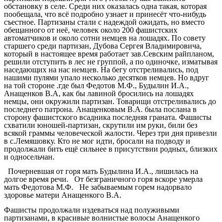
обстановку в селе. Среди них оказалась одна такая, которая
пообещала, что всё подробно узнает и принесёт что-нибудь
съестное. Партизаны стали с надеждой ожидать, но вместо
обещанного от неё, человек около 200 фашистских
автоматчиков и около сотни немцев на лошадях. По совету
старшего среди партизан, Дубова Сергея Владимировича,
который в настоящее время работает зав.Севским райпланом,
решили отступить в лес не группой, а по одиночке, изматывая
наседающих на нас немцев. На бегу отстреливались, под
нашими пулями упало несколько десятков немцев. Но вдруг
на той стороне .где был Федотов М.Ф., Будылин И.А.,
Анащенков В.А, как бы лавиной бросились на лошадях
немцы, они окружили партизан. Товарищи отстреливались до
последнего патрона. Анащенковым В.А. была послана в
сторону фашистского всадника последняя граната. Фашисты
схватили юношей-партизан, скрутили им руки, били без
всякой граммы человеческой жалости. Через три дня привезли
в с.Лемяшовку. Кто не мог идти, бросали на подводу и
продолжали бить ещё сильнее в присутствии родных, близких
и односельчан.
Почерневшая от горя мать Будылина И.А., лишилась на
долгое время речи. От безграничного горя вскоре умерла
мать Федотова М.Ф. Не забываемым горем надорвало
здоровье матери Анащенкого В.А.
Фашисты продолжали издеваться над полуживыми
партизанами, в красивые волнистые волосы Анащенкого