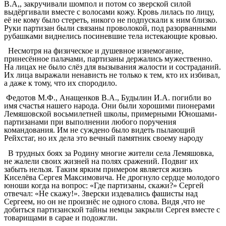
В.А,, закручивали шомпол и потом со зверской силой
выдёргивали вместе с волосами кожу. Кровь лилась по лицу,
её не кому было стереть, никого не подпускали к ним близко.
Руки партизан были связаны проволокой, под разорванными
рубашками виднелись посиневшие тела истекающие кровью.
Несмотря на физическое и душевное изнемогание,
принесённое палачами, партизаны держались мужественно.
На лицах не было слёз для вызывания жалости и состраданий.
Их лица выражали ненависть не только к тем, кто их избивал,
а даже к тому, что их спородило.
Федотов М.Ф., Анащенков В.А., Будылин И.А. погибли во
имя счастья нашего народа. Они были хорошими пионерами
Лемяшовской восьмилетней школы, примерными Юношами-
партизанами при выполнении любого поручения
командования. Им не суждено было видеть пылающий
Рейхстаг, но их дела это вечный памятник своему народу
В трудных боях за Родину многие жители села Лемяшовка,
не жалели своих жизней на полях сражений. Подвиг их
забыть нельзя. Таким ярким примером является жизнь
Киселёва Сергея Максимовича. Не дрогнуло сердце молодого
юноши когда на вопрос: «Где партизаны, скажи?» Сергей
отвечал: «Не скажу!». Зверски издевались фашисты над
Сергеем, но он не произнёс не одного слова. Видя ,что не
добиться партизанской тайны немцы закрыли Сергея вместе с
товарищами в сарае и подожгли.