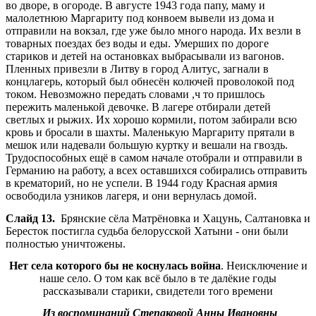
во дворе, в огороде. В августе 1943 года папу, маму и
малолетнюю Маргариту под конвоем вывели из дома и
отправили на вокзал, где уже было много народа. Их везли в
товарных поездах без воды и еды. Умерших по дороге
стариков и детей на остановках выбрасывали из вагонов.
Пленных привезли в Литву в город Алитус, загнали в
концлагерь, который был обнесён колючей проволокой под
током. Невозможно передать словами ,ч то пришлось
пережить маленькой девочке. В лагере отбирали детей
светлых и рыжих. Их хорошо кормили, потом забирали всю
кровь и бросали в шахты. Маленькую Маргариту прятали в
мешок или надевали большую куртку и вешали на гвоздь.
Трудоспособных ещё в самом начале отобрали и отправили в
Германию на работу, а всех оставшихся собирались отправить
в крематорий, но не успели. В 1944 году Красная армия
освободила узников лагеря, и они вернулась домой.
Слайд 13.
Брянские сёла Матрёновка и Хацунь, Салтановка и
Бересток постигла судьба белорусской Хатыни - они были
полностью уничтожены.
Нет села которого бы не коснулась война
. Неисключение и
наше село. О том как всё было в те далёкие годы
рассказывали старики, свидетели того времени
Из воспоминаний Степаковой Анны Ивановны