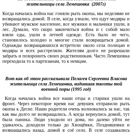
жительницы села Лемешовка (2007г)
Когда началась война нас гоняли рыть окопы, мы неделями не
возвращались домой. В селе, когда узнали, что идут модяры и
убивают мужское население, все мужики и мальчики ушли, в
лес. Думали, что скоро закончиться война и с собой мало
взяли еды, ушли в летней одежде. Есть было не чего,
становилось холодно и многие стали возвращаться домой.
Однажды возвращавшихся встретили около села полицаи и
модяры и всех расстреляли. Жителям долго не разрешали
забрать и похоронить своих родственникам. Часто Лемешовка
переходила то к партизанам, то к немцам.
Вот как об этом рассказывала Пелагея Сергеевна Власова
жительница села Лемешовка, видившая тяготы той
военной поры (1995 год)
Когда началась война все наши отцы и старики ушли на
фронт. Через некоторое время нас девушек отправили рыть
окопы к Десне. Наши родители очень волновались за нас, так
как мы долго не возвращались. А когда вернулись домой, тут
была паника. Люди уходили из дома, но далеко уйти не
удавалось, доходили только до Хвощёвки, Поздняшовки и
возвращались назад, домой в соё село. В селе создавались