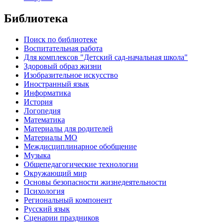
Библиотека
Поиск по библиотеке
Воспитательная работа
Для комплексов "Детский сад-начальная школа"
Здоровый образ жизни
Изобразительное искусство
Иностранный язык
Информатика
История
Логопедия
Математика
Материалы для родителей
Материалы МО
Междисциплинарное обобщение
Музыка
Общепедагогические технологии
Окружающий мир
Основы безопасности жизнедеятельности
Психология
Региональный компонент
Русский язык
Сценарии праздников