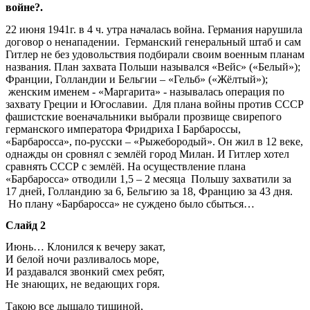
войне?.
22 июня 1941г. в 4 ч. утра началась война. Германия нарушила
договор о ненападении. Германский генеральный штаб и сам
Гитлер не без удовольствия подбирали своим военным планам
названия. План захвата Польши назывался «Вейс» («Белый»);
Франции, Голландии и Бельгии – «Гельб» («Жёлтый»);
женским именем - «Маргарита» - называлась операция по
захвату Греции и Югославии. Для плана войны против СССР
фашистские военачальники выбрали прозвище свирепого
германского императора Фридриха I Барбароссы,
«Барбаросса», по-русски – «Рыжебородый». Он жил в 12 веке,
однажды он сровнял с землёй город Милан. И Гитлер хотел
сравнять СССР с землёй. На осуществление плана
«Барбаросса» отводили 1,5 – 2 месяца Польшу захватили за
17 дней, Голландию за 6, Бельгию за 18, Францию за 43 дня.
Но плану «Барбаросса» не суждено было сбыться…
Слайд 2
Июнь… Клонился к вечеру закат,
И белой ночи разливалось море,
И раздавался звонкий смех ребят,
Не знающих, не ведающих горя.
Такою все дышало тишиной,