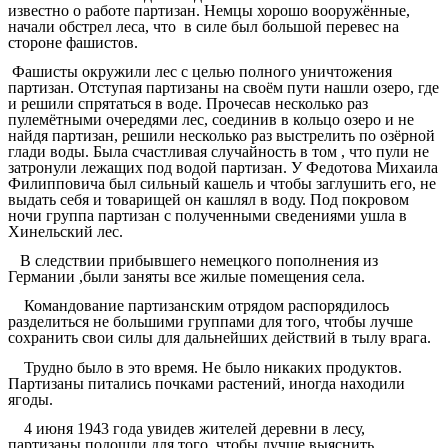
известно о работе партизан. Немцы хорошо вооружённые,
начали обстрел леса, что в силе был большой перевес на
стороне фашистов.
Фашисты окружили лес с целью полного уничтожения
партизан. Отступая партизаны на своём пути нашли озеро, где
и решили спрятаться в воде. Прочесав несколько раз
пулемётными очередями лес, соединив в кольцо озеро и не
найдя партизан, решили несколько раз выстрелить по озёрной
глади воды. Была счастливая случайность в том , что пули не
затронули лежащих под водой партизан. У Федотова Михаила
Филипповича был сильный кашель и чтобы заглушить его, не
выдать себя и товарищей он кашлял в воду. Под покровом
ночи группа партизан с полученными сведениями ушла в
Хинельский лес.
В следствии прибывшего немецкого пополнения из
Германии ,были заняты все жилые помещения села.
Командование партизанским отрядом распорядилось
разделиться не большими группами для того, чтобы лучше
сохранить свои силы для дальнейших действий в тылу врага.
Трудно было в это время. Не было никаких продуктов.
Партизаны питались почками растений, иногда находили
ягоды.
4 июня 1943 года увидев жителей деревни в лесу,
партизаны подошли для того ,чтобы лучше выяснить