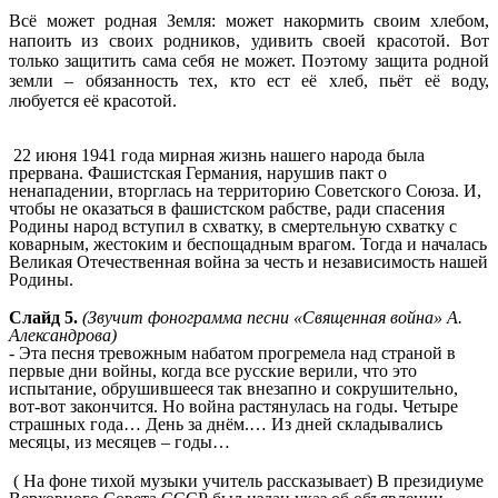
Всё может родная Земля: может накормить своим хлебом,
напоить из своих родников, удивить своей красотой. Вот
только защитить сама себя не может. Поэтому защита родной
земли – обязанность тех, кто ест её хлеб, пьёт её воду,
любуется её красотой.
22 июня 1941 года мирная жизнь нашего народа была
прервана. Фашистская Германия, нарушив пакт о
ненападении, вторглась на территорию Советского Союза. И,
чтобы не оказаться в фашистском рабстве, ради спасения
Родины народ вступил в схватку, в смертельную схватку с
коварным, жестоким и беспощадным врагом. Тогда и началась
Великая Отечественная война за честь и независимость нашей
Родины.
Слайд 5.
(Звучит фонограмма песни «Священная война» А.
Александрова)
- Эта песня тревожным набатом прогремела над страной в
первые дни войны, когда все русские верили, что это
испытание, обрушившееся так внезапно и сокрушительно,
вот-вот закончится. Но война растянулась на годы. Четыре
страшных года… День за днём.… Из дней складывались
месяцы, из месяцев – годы…
( На фоне тихой музыки учитель рассказывает) В президиуме