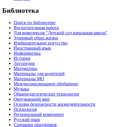
Библиотека
Поиск по библиотеке
Воспитательная работа
Для комплексов "Детский сад-начальная школа"
Здоровый образ жизни
Изобразительное искусство
Иностранный язык
Информатика
История
Логопедия
Математика
Материалы для родителей
Материалы МО
Междисциплинарное обобщение
Музыка
Общепедагогические технологии
Окружающий мир
Основы безопасности жизнедеятельности
Психология
Региональный компонент
Русский язык
Сценарии праздников