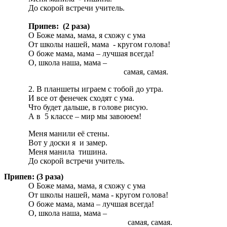
До скорой встречи учитель.
Припев: (2 раза)
О Боже мама, мама, я схожу с ума
От школы нашей, мама - кругом голова!
О боже мама, мама – лучшая всегда!
О, школа наша, мама –
самая, самая.
В планшеты играем с тобой до утра.
И все от фенечек сходят с ума.
Что будет дальше, в голове рисую.
А в 5 классе – мир мы завоюем!
Меня манили её стены.
Вот у доски я и замер.
Меня манила тишина.
До скорой встречи учитель.
Припев: (3 раза)
О Боже мама, мама, я схожу с ума
От школы нашей, мама - кругом голова!
О боже мама, мама – лучшая всегда!
О, школа наша, мама –
самая, самая