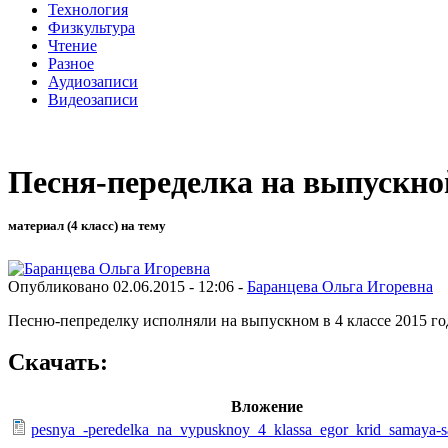
Технология
Физкультура
Чтение
Разное
Аудиозаписи
Видеозаписи
Песня-переделка на выпускной
материал (4 класс) на тему
Опубликовано 02.06.2015 - 12:06 -
Баранцева Ольга Игоревна
Песню-пепределку исполняли на выпускном в 4 классе 2015 год
Скачать:
Вложение
pesnya_-peredelka_na_vypusknoy_4_klassa_egor_krid_samaya-