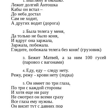
Выгляну в окошко:
Лежит долгий Антошка
Кабы он встал –
До неба достал
Сам не ходит,
А других водит (дорога)
Была телега у меня,
Да только не было коня,
И вдруг она заржала,
Заржала, побежала.
Глядите, побежала телега без коня! (грузовик)
Бежит Матвей, а за ним 100 гусей
(паровоз с вагонами)
Еду, еду – следу нету.
Режу, режу - крови нету (лодка)
Он имеет по три глаза,
По три с каждой стороны
И хотя еще ни разу
Не смотрел он всеми сразу
Все глаза ему нужны.
Он висит тут с давних пор