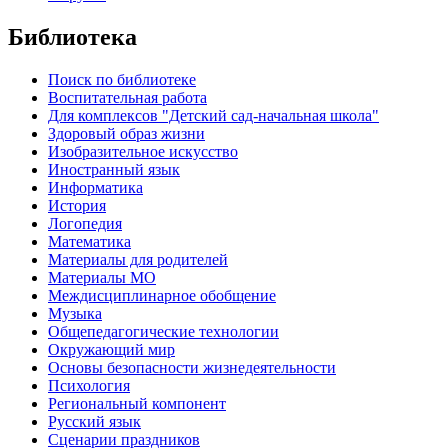
Библиотека
Поиск по библиотеке
Воспитательная работа
Для комплексов "Детский сад-начальная школа"
Здоровый образ жизни
Изобразительное искусство
Иностранный язык
Информатика
История
Логопедия
Математика
Материалы для родителей
Материалы МО
Междисциплинарное обобщение
Музыка
Общепедагогические технологии
Окружающий мир
Основы безопасности жизнедеятельности
Психология
Региональный компонент
Русский язык
Сценарии праздников