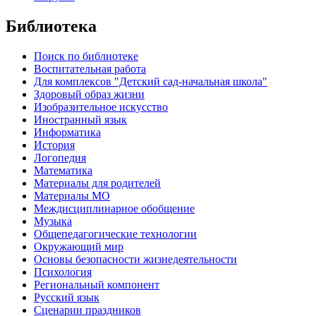
Библиотека
Поиск по библиотеке
Воспитательная работа
Для комплексов "Детский сад-начальная школа"
Здоровый образ жизни
Изобразительное искусство
Иностранный язык
Информатика
История
Логопедия
Математика
Материалы для родителей
Материалы МО
Междисциплинарное обобщение
Музыка
Общепедагогические технологии
Окружающий мир
Основы безопасности жизнедеятельности
Психология
Региональный компонент
Русский язык
Сценарии праздников