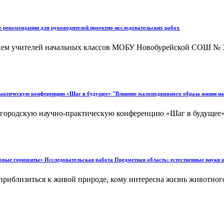
 рекомендации для руководителей проектно-исследовательских работ.
ем учителей начальных классов МОБУ Новобурейской СОШ № 3 
-практическую конференцию «Шаг в будущее» "Влияние малоподвижного образа жизни 
а XVIII городскую научно-практическую конференцию «Шаг
овые горизонты» Исследовательская работа Предметная область: естественные науки
 приблизиться к живой природе, кому интересна жизнь животного