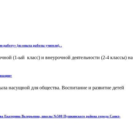
 работу» (из опыта работы учителя). .
чной (1-ый класс) и внеурочной деятельности (2-4 классы) на
изации»
ыла насущной для общества. Воспитание и развитие детей
шова Екатерина Валерьевна, школы №500 Пушкинского района города Санкт-