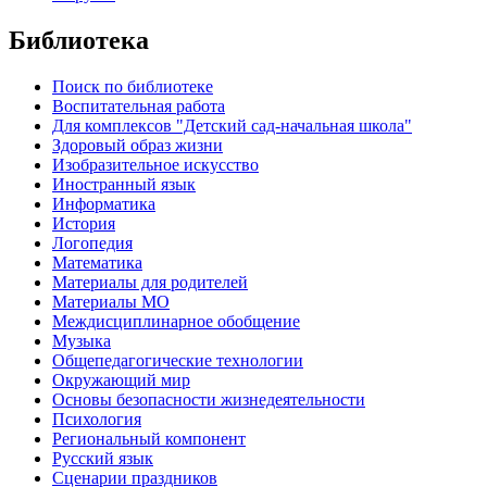
Библиотека
Поиск по библиотеке
Воспитательная работа
Для комплексов "Детский сад-начальная школа"
Здоровый образ жизни
Изобразительное искусство
Иностранный язык
Информатика
История
Логопедия
Математика
Материалы для родителей
Материалы МО
Междисциплинарное обобщение
Музыка
Общепедагогические технологии
Окружающий мир
Основы безопасности жизнедеятельности
Психология
Региональный компонент
Русский язык
Сценарии праздников