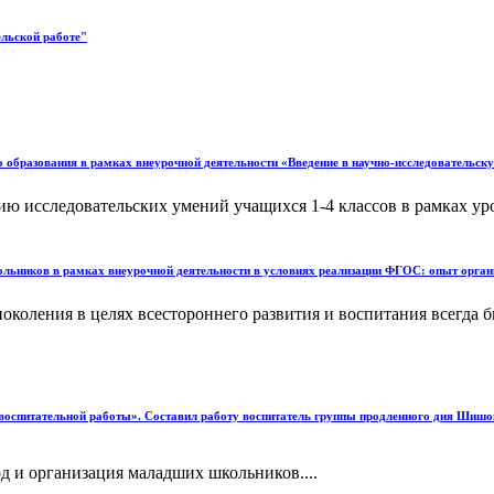
ельской работе"
образования в рамках внеурочной деятельности «Введение в научно-исследовательскую
ю исследовательских умений учащихся 1-4 классов в рамках уро
ольников в рамках внеурочной деятельности в условиях реализации ФГОС: опыт орган
коления в целях всестороннего развития и воспитания всегда б
х воспитательной работы». Составил работу воспитатель группы продленного дня Ши
д и организация маладших школьников....