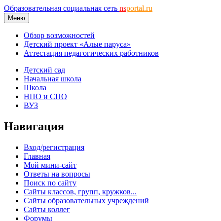
Образовательная социальная сеть
ns
portal.ru
Меню
Обзор возможностей
Детский проект «Алые паруса»
Аттестация педагогических работников
Детский сад
Начальная школа
Школа
НПО и СПО
ВУЗ
Навигация
Вход/регистрация
Главная
Мой мини-сайт
Ответы на вопросы
Поиск по сайту
Сайты классов, групп, кружков...
Сайты образовательных учреждений
Сайты коллег
Форумы