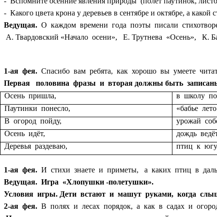
- Вспомните осенние явления природы (полёт паутинок, листоп
- Какого цвета крона у деревьев в сентябре и октябре, а какой с
Ведущая.
О каждом времени года поэты писали стихотворе
А. Твардовский «Начало осени», Е. Трутнева «Осень», К. 
1-ая фея.
Спасибо вам ребята, как хорошо вы умеете читат
Первая половина фразы и вторая должны быть записаны
Осень пришла,
в школу по
Паутинки понесло,
«бабье лет
В огород пойду,
урожай соб
Осень идёт,
дождь ведёт
Деревья раздеваю,
птиц к югу
1-ая фея.
И стихи знаете и приметы, а каких птиц в даль
Ведущая. Игра «Хлопушки -полетушки».
Условия игры. Дети встают и машут руками, когда слыш
2-ая фея.
В полях и лесах порядок, а как в садах и огоро