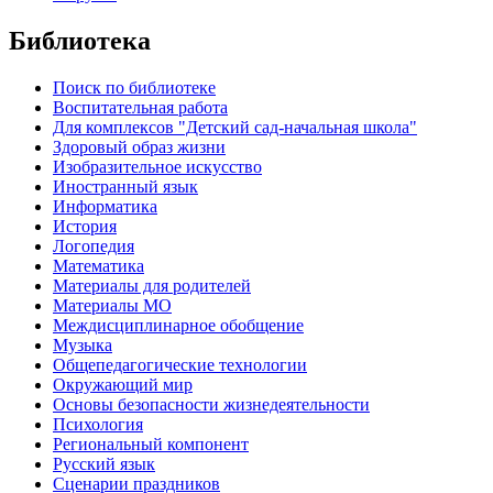
Библиотека
Поиск по библиотеке
Воспитательная работа
Для комплексов "Детский сад-начальная школа"
Здоровый образ жизни
Изобразительное искусство
Иностранный язык
Информатика
История
Логопедия
Математика
Материалы для родителей
Материалы МО
Междисциплинарное обобщение
Музыка
Общепедагогические технологии
Окружающий мир
Основы безопасности жизнедеятельности
Психология
Региональный компонент
Русский язык
Сценарии праздников