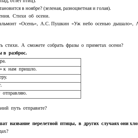
ад, отлёт птиц).
тановится в ноябре? (зеленая, разноцветная и голая).
ния. Стихи об осени.
Бальмонт «Осень», А.С. Пушкин «Уж небо осенью дышало», А
ь стихи. А сможете собрать фразы о приметах осени?
 в разброс.
ра.
о» к нам пришло.
еру.
.
 отправляю.
ний путь отправите?
ат название перелетной птицы, в других случаях они хл
дах?