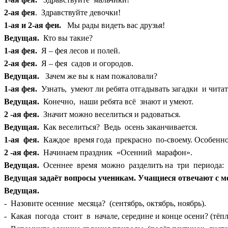
2-ая фея
. Здравствуйте девочки!
1-ая и 2-ая феи.
Мы рады видеть вас друзья!
Ведущая.
Кто вы такие?
1-ая фея.
Я – фея лесов и полей.
2-ая фея.
Я – фея садов и огородов.
Ведущая.
Зачем же вы к нам пожаловали?
1-ая фея.
Узнать, умеют ли ребята отгадывать загадки и читат
Ведущая.
Конечно, наши ребята всё знают и умеют.
2 -ая фея.
Значит можно веселиться и радоваться.
Ведущая.
Как веселиться? Ведь осень заканчивается.
1-ая фея.
Каждое время года прекрасно по-своему. Особенно
2 -ая фея.
Начинаем праздник «Осенний марафон».
Ведущая.
Осеннее время можно разделить на три периода: н
Ведущая задаёт вопросы ученикам. Учащиеся отвечают с м
Ведущая.
- Назовите осенние месяца? (сентябрь, октябрь, ноябрь).
- Какая погода стоит в начале, середине и конце осени? (тёпл