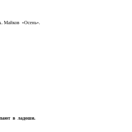
. Майков «Осень».
опают в ладоши.