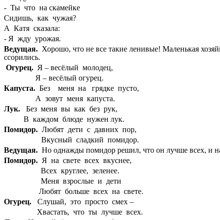
- Ты что на скамейке
Сидишь, как чужая?
А Катя сказала:
- Я жду урожая.
Ведущая.
Хорошо, что не все такие ленивые! Маленькая хозя
ссорились.
Огурец.
Я – весёлый молодец,
Я – весёлый огурец.
Капуста.
Без меня на грядке пусто,
А зовут меня капуста.
Лук.
Без меня вы как без рук,
В каждом блюде нужен лук.
Помидор.
Любят дети с давних пор,
Вкусный сладкий помидор.
Ведущая.
Но однажды помидор решил, что он лучше всех, и на
Помидор.
Я на свете всех вкуснее,
Всех круглее, зеленее.
Меня взрослые и дети
Любят больше всех на свете.
Огурец.
Слушай, это просто смех –
Хвастать, что ты лучше всех.