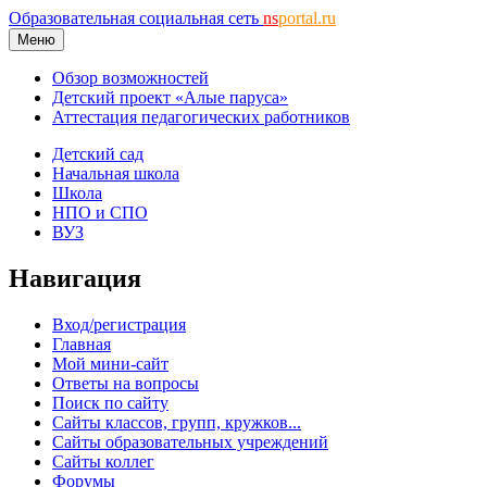
Образовательная социальная сеть
ns
portal.ru
Меню
Обзор возможностей
Детский проект «Алые паруса»
Аттестация педагогических работников
Детский сад
Начальная школа
Школа
НПО и СПО
ВУЗ
Навигация
Вход/регистрация
Главная
Мой мини-сайт
Ответы на вопросы
Поиск по сайту
Сайты классов, групп, кружков...
Сайты образовательных учреждений
Сайты коллег
Форумы