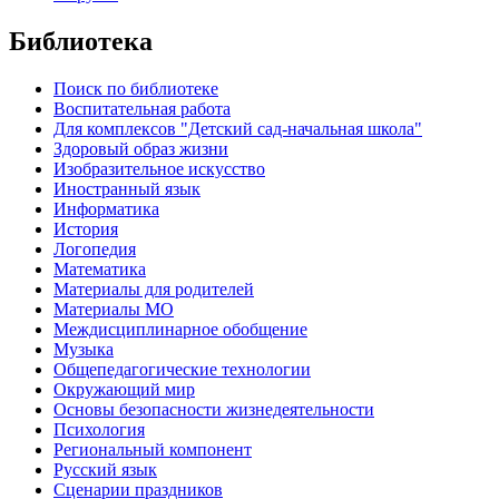
Библиотека
Поиск по библиотеке
Воспитательная работа
Для комплексов "Детский сад-начальная школа"
Здоровый образ жизни
Изобразительное искусство
Иностранный язык
Информатика
История
Логопедия
Математика
Материалы для родителей
Материалы МО
Междисциплинарное обобщение
Музыка
Общепедагогические технологии
Окружающий мир
Основы безопасности жизнедеятельности
Психология
Региональный компонент
Русский язык
Сценарии праздников