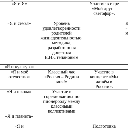
«Я и Я»
Участие в игре
«Мой друг –
светофор».
«Я и семья»
Уровень
К
удовлетворенности
«
родителей
м
жизнедеятельностью,
методика,
разработанная
доцентом
Е.Н.Степановым
«Я и культура»
«Я и моё
Классный час
Участие в
отечество»
«Россия – Родина
концерте «Мы
моя!»
живём в
России».
«Я и школа»
Участие в
соревнованиях по
пионерболу между
классными
коллективами
«Я и планета»
«Я и
Подготовка