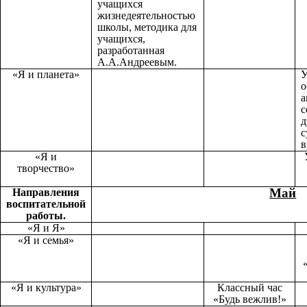
учащихся
жизнедеятельностью
школы, методика для
учащихся,
разработанная
А.А.Андреевым.
«Я и планета»
У
о
а
с
д
с
в
«Я и
творчество»
Май
Направления
воспитательной
работы.
«Я и Я»
«Я и семья»
«Я и культура»
Классный час
«Будь вежлив!»