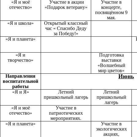
«Я и моё
Участие в акции
Участие в
отечество»
«Подарок ветерану»
концерте,
посвящённом 9
мая.
«Я и школа»
Открытый классный
час « Спасибо Деду
за Победу!»
«Я и планета»
«Я и
Подготовка
творчество»
выставки
«Волшебный
мир цветов»
Июнь
Направления
воспитательной
работы
«Я и Я»
Летний
Летний
пришкольный лагерь
пришкольный
лагерь
«Я и моё
Участие в
отечество»
патриотических
мероприятиях.
«Я и планета»
Участие в
экологических
акциях,