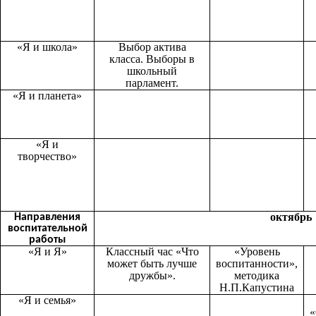
«Я и школа»
Выбор актива
класса. Выборы в
школьный
парламент.
«Я и планета»
«Я и
творчество»
октябрь
Направления
воспитательной
работы
«Я и Я»
Классный час «Что
«Уровень
может быть лучше
воспитанности»,
дружбы».
методика
Н.П.Капустина
«Я и семья»
«