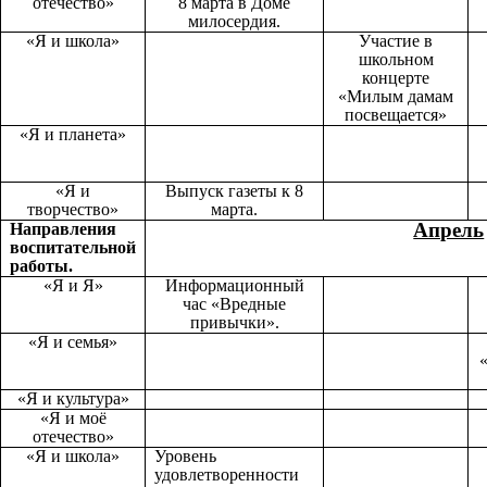
отечество»
8 марта в Доме
милосердия.
«Я и школа»
Участие в
школьном
концерте
«Милым дамам
посвещается»
«Я и планета»
«Я и
Выпуск газеты к 8
творчество»
марта.
Апрель
Направления
воспитательной
работы.
«Я и Я»
Информационный
час «Вредные
привычки».
«Я и семья»
«Я и культура»
«Я и моё
отечество»
«Я и школа»
Уровень
удовлетворенности