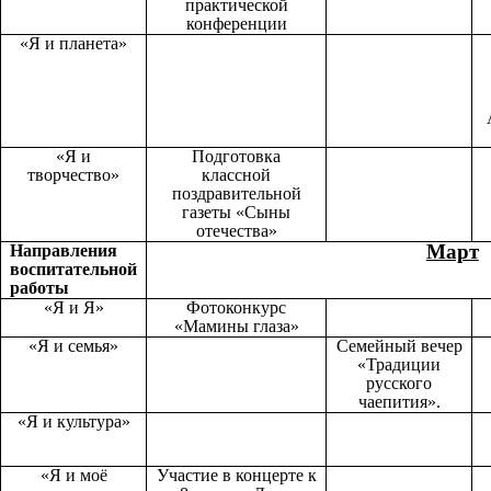
практической
конференции
«Я и планета»
«Я и
Подготовка
творчество»
классной
поздравительной
газеты «Сыны
отечества»
Март
Направления
воспитательной
работы
«Я и Я»
Фотоконкурс
«Мамины глаза»
«Я и семья»
Семейный вечер
«Традиции
русского
чаепития».
«Я и культура»
«Я и моё
Участие в концерте к