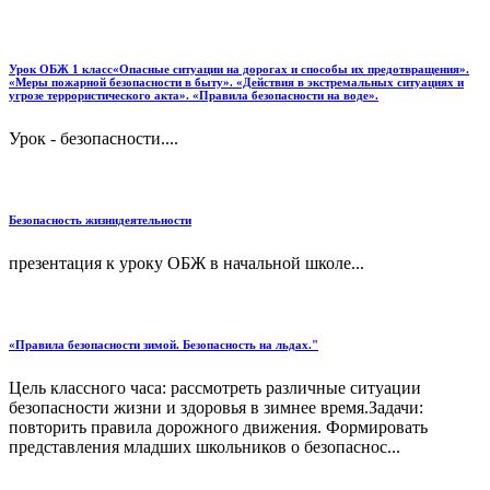
Урок ОБЖ 1 класс«Опасные ситуации на дорогах и способы их предотвращения».
«Меры пожарной безопасности в быту». «Действия в экстремальных ситуациях и
угрозе террористического акта». «Правила безопасности на воде».
Урок - безопасности....
Безопасность жизнидеятельности
презентация к уроку ОБЖ в начальной школе...
«Правила безопасности зимой. Безопасность на льдах."
Цель классного часа: рассмотреть различные ситуации
безопасности жизни и здоровья в зимнее время.Задачи:
повторить правила дорожного движения. Формировать
представления младших школьников о безопаснос...