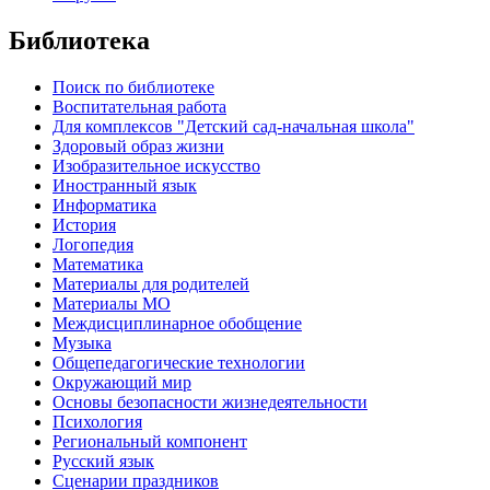
Библиотека
Поиск по библиотеке
Воспитательная работа
Для комплексов "Детский сад-начальная школа"
Здоровый образ жизни
Изобразительное искусство
Иностранный язык
Информатика
История
Логопедия
Математика
Материалы для родителей
Материалы МО
Междисциплинарное обобщение
Музыка
Общепедагогические технологии
Окружающий мир
Основы безопасности жизнедеятельности
Психология
Региональный компонент
Русский язык
Сценарии праздников