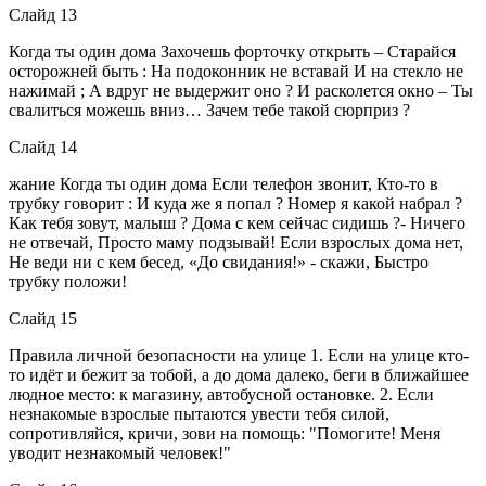
Слайд 13
Когда ты один дома Захочешь форточку открыть – Старайся
осторожней быть : На подоконник не вставай И на стекло не
нажимай ; А вдруг не выдержит оно ? И расколется окно – Ты
свалиться можешь вниз… Зачем тебе такой сюрприз ?
Слайд 14
жание Когда ты один дома Если телефон звонит, Кто-то в
трубку говорит : И куда же я попал ? Номер я какой набрал ?
Как тебя зовут, малыш ? Дома с кем сейчас сидишь ?- Ничего
не отвечай, Просто маму подзывай! Если взрослых дома нет,
Не веди ни с кем бесед, «До свидания!» - скажи, Быстро
трубку положи!
Слайд 15
Правила личной безопасности на улице 1. Если на улице кто-
то идёт и бежит за тобой, а до дома далеко, беги в ближайшее
людное место: к магазину, автобусной остановке. 2. Если
незнакомые взрослые пытаются увести тебя силой,
сопротивляйся, кричи, зови на помощь: "Помогите! Меня
уводит незнакомый человек!"