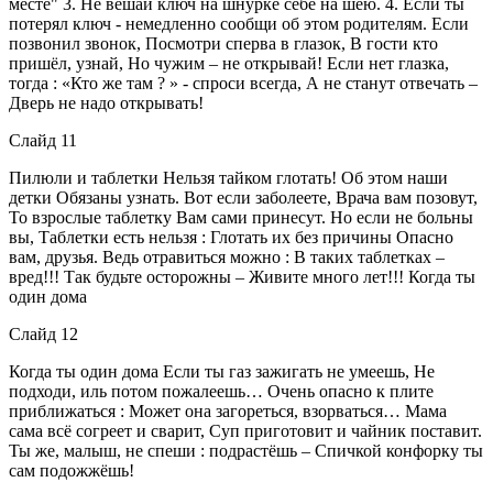
месте" 3. Не вешай ключ на шнурке себе на шею. 4. Если ты
потерял ключ - немедленно сообщи об этом родителям. Если
позвонил звонок, Посмотри сперва в глазок, В гости кто
пришёл, узнай, Но чужим – не открывай! Если нет глазка,
тогда : «Кто же там ? » - спроси всегда, А не станут отвечать –
Дверь не надо открывать!
Слайд 11
Пилюли и таблетки Нельзя тайком глотать! Об этом наши
детки Обязаны узнать. Вот если заболеете, Врача вам позовут,
То взрослые таблетку Вам сами принесут. Но если не больны
вы, Таблетки есть нельзя : Глотать их без причины Опасно
вам, друзья. Ведь отравиться можно : В таких таблетках –
вред!!! Так будьте осторожны – Живите много лет!!! Когда ты
один дома
Слайд 12
Когда ты один дома Если ты газ зажигать не умеешь, Не
подходи, иль потом пожалеешь… Очень опасно к плите
приближаться : Может она загореться, взорваться… Мама
сама всё согреет и сварит, Суп приготовит и чайник поставит.
Ты же, малыш, не спеши : подрастёшь – Спичкой конфорку ты
сам подожжёшь!