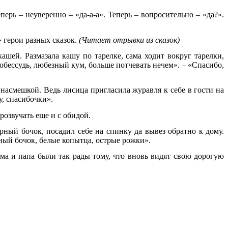
перь – неуверенно – «да-а-а». Теперь – вопросительно – «да?».
 герои разных сказок.
(Читает отрывки из сказок)
ашей. Размазала кашу по тарелке, сама ходит вокруг тарелки,
е обессудь, любезный кум, больше потчевать нечем». – «Спасибо,
 насмешкой. Ведь лисица пригласила журавля к себе в гости на
у, спасибочки».
розвучать еще и с обидой.
рный бочок, посадил себе на спинку да вывез обратно к дому.
рный бочок, белые копытца, острые рожки».
ама и папа были так рады тому, что вновь видят свою дорогую