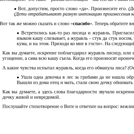
Вот, допустим, просто слово «да». Произнесите его.
(Д
(Дети отрабатывают разную интонацию произнесения к
Вот так же можно сказать и слово «
спасибо
». Теперь обратите в
Встретились как-то раз лисица и журавль. Пригласил
языком кашу слизывает, а журавль – стук да стук носом,
кума, и на этом. Приходи ко мне в гости». На следующи
Как вы думаете, искренне поблагодарил журавль лисицу, или е
угощение, а сама всю кашу съела. Когда его произносят ирони
А какие чувства испытал журавль, когда его обманула лиса?
(О
Ушла одна девочка в лес за грибами да не нашла обр
Вышли из дома отец и мать, стали свою дочку обнимать 
Как вы думаете, а здесь слова благодарности звучали искрен
дочку живой и невредимой.
Послушайте стихотворение о Вите и ответьте на вопрос: вежли