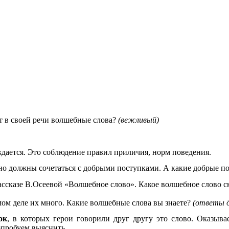
ет в своей речи волшебные слова?
(вежливый)
нуждается. Это соблюдение правил приличия, норм поведения.
но должны сочетаться с добрыми поступками. А какие добрые п
ассказе В.Осеевой «Волшебное слово». Какое волшебное слово с
мом деле их много. Какие волшебные слова вы знаете?
(ответы 
ок
, в которых герои говорили друг другу это слово. Оказывае
опробуем выяснить.