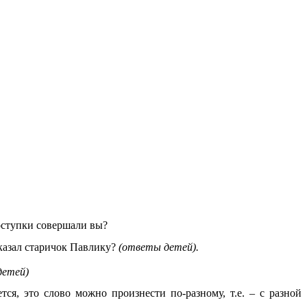
оступки совершали вы?
казал старичок Павлику?
(ответы детей).
детей)
тся, это слово можно произнести по-разному, т.е. – с разной