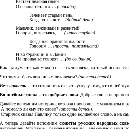
Растает ледяная глыба
От слова тёплого….
(спасибо).
Зеленеет старый пень,
Когда услышит…
(добрый день).
Мальчик, вежливый и развитый,
Говорит, встречаясь, ….
(здравствуйте).
Когда нас бранят за шалости,
Говорим …
(прости, пожалуйста).
И во Франции и в Дании
На прощанье говорят …
(до свидания).
Как вы думаете, как можно назвать человека, который использу
Что значит быть вежливым человеком?
(ответы детей)
Вежливость
– это готовность оказать услугу тому, кто в ней 
Волшебные слова – это добрые слова
. Добрые слова непремен
Давайте вспомним историю, которая произошла с мальчиком в р
А помогло ли ему это слово?
(ответы детей).
Старичок сказал Павлику только одно волшебное слово, а на са
А теперь давайте вспомним
сюжеты русских народных сказ
интонацией. Что такое – разная интонация – мы сейчас с вами п