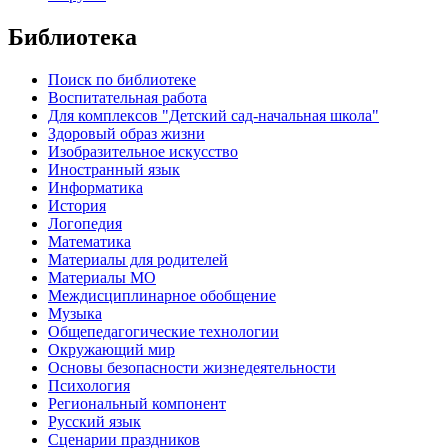
Библиотека
Поиск по библиотеке
Воспитательная работа
Для комплексов "Детский сад-начальная школа"
Здоровый образ жизни
Изобразительное искусство
Иностранный язык
Информатика
История
Логопедия
Математика
Материалы для родителей
Материалы МО
Междисциплинарное обобщение
Музыка
Общепедагогические технологии
Окружающий мир
Основы безопасности жизнедеятельности
Психология
Региональный компонент
Русский язык
Сценарии праздников