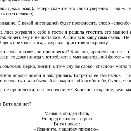
ети произносят).
Теперь скажите это слово уверенно – «да!». Те
аждого ответа).
нимание. С какой интонацией будут произносить слово «спасибо»
а лиса журавля к себе в гости и решила угостить его манной к
 так ничего ему и не досталось. А лиса всю кашу сама съела. «Н
й день приходит лиса, а журавль приготовил окрошку.
го слова прозвучали иронически? Конечно, иронически, т.е. – с
чески, то даже иногда употребляют в уменьшительной форме – «н
н обиделся)
Верно, значит, в этом случае слово «спасибо» могло п
атной дороги домой и заблудилась. Встретил ее там бычок – че
и целовать, стали бычка благодарить. «Спасибо тебе, бычок, че
не, не иронически, не с огорчением? Конечно, искренне, ведь м
в Витя или нет?
Малыша обидел Витя,
Но пред школою в строю
Витя просит:
«Извините, я ошибку признаю».