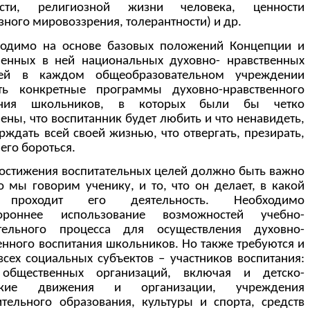
ости, религиозной жизни человека, ценности
зного мировоззрения, толерантности) и др.
ходимо на основе базовых положений Концепции и
енных в ней национальных духовно- нравственных
тей в каждом общеобразовательном учреждении
ать конкретные программы духовно-нравственного
ания школьников, в которых были бы четко
ены, что воспитанник будет любить и что ненавидеть,
ерждать всей своей жизнью, что отвергать, презирать,
его бороться.
остижения воспитательных целей должно быть важно
то мы говорим ученику, и то, что он делает, в какой
 проходит его деятельность. Необходимо
тороннее использование возможностей учебно-
ательного процесса для осуществления духовно-
енного воспитания школьников. Но также требуются и
всех социальных субъектов – участников воспитания:
 общественных организаций, включая и детско-
ские движения и организации, учреждения
тельного образования, культуры и спорта, средств