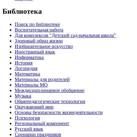
Библиотека
Поиск по библиотеке
Воспитательная работа
Для комплексов "Детский сад-начальная школа"
Здоровый образ жизни
Изобразительное искусство
Иностранный язык
Информатика
История
Логопедия
Математика
Материалы для родителей
Материалы МО
Междисциплинарное обобщение
Музыка
Общепедагогические технологии
Окружающий мир
Основы безопасности жизнедеятельности
Психология
Региональный компонент
Русский язык
Сценарии праздников