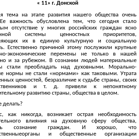
« 11» г. Донской
я тема на этапе развития нашего общества очень
Ее важность обусловлена тем, что сегодня стало
ым отсутствие у многих российских граждан ясно
енной системы ценностных приоритетов,
няющих их в единую культурную и социальную
ь. Естественно причиной этому послужили крупные
ьно-экономические перемены не только в нашей
 но и за рубежом. В сознании людей материальные
сы стали преобладать над духовными. Морально-
ие нормы не стали «нормами» как таковыми. Утрата
енных ценностей, безразличие к судьбе страны, своих
ественников и т. д. привели к непонятному
ительному развитию страны, общества в целом.
е делать?
с, как никогда, возникает острая необходимость
тельного влияния на духовную сферу общества,
ить сознание граждан. И хорошо, что
рственныеорганы и общественные организации