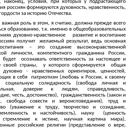
, наконец, условия, при которых у подрастающего
ия россиян формируются духовность, нравственность,
гордости за историю Отечества.
 важная роль в этом, я считаю, должна прежде всего
ься образованию, т.к. именно в общеобразовательных
ниях духовно-нравственное развитие и воспитание
ссиян получит желаемый результат, ведь основная
оспитания – это создание высоконравственной
кой личности, компетентного гражданина России,
 будет осознавать ответственность за настоящее и
е своей страны, у которого сформируется общая
 духовно - нравственных ориентиров, ценностей,
щих в себя патриотизм (любовь к России, к своему
), социальную солидарность (свобода личная и
альная, доверие к людям, справедливость,
дие, честь, достоинство), гражданственность (закон и
к, свобода совести и вероисповедания), труд и
тво (уважение к труду, творчество и созидание,
тремленность и настойчивость), науку (ценность
, стремление к истине, научная картина мира),
онные российские религии (представление о вере,