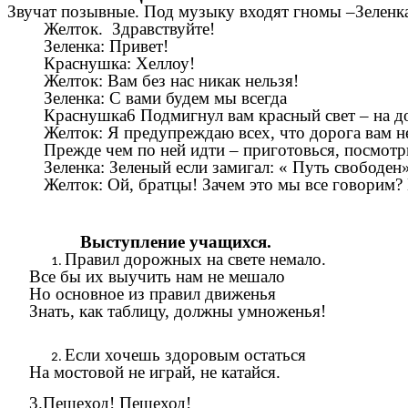
Звучат позывные. Под музыку входят гномы –Зеленк
Желток. Здравствуйте!
Зеленка: Привет!
Краснушка: Хеллоу!
Желток: Вам без нас никак нельзя!
Зеленка: С вами будем мы всегда
Краснушка6 Подмигнул вам красный свет – на дор
Желток: Я предупреждаю всех, что дорога вам не
Прежде чем по ней идти – приготовься, посмотр
Зеленка: Зеленый если замигал: « Путь свободен», -
Желток: Ой, братцы! Зачем это мы все говорим? Ве
Выступление учащихся.
Правил дорожных на свете немало.
Все бы их выучить нам не мешало
Но основное из правил движенья
Знать, как таблицу, должны умноженья!
Если хочешь здоровым остаться
На мостовой не играй, не катайся.
3.Пешеход! Пешеход!