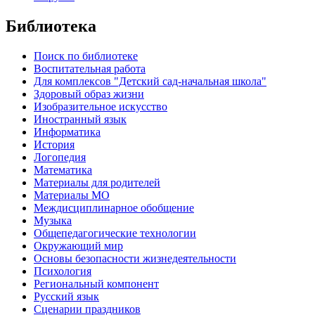
Библиотека
Поиск по библиотеке
Воспитательная работа
Для комплексов "Детский сад-начальная школа"
Здоровый образ жизни
Изобразительное искусство
Иностранный язык
Информатика
История
Логопедия
Математика
Материалы для родителей
Материалы МО
Междисциплинарное обобщение
Музыка
Общепедагогические технологии
Окружающий мир
Основы безопасности жизнедеятельности
Психология
Региональный компонент
Русский язык
Сценарии праздников