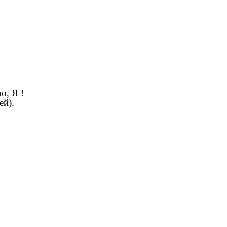
о, Я !
ей).