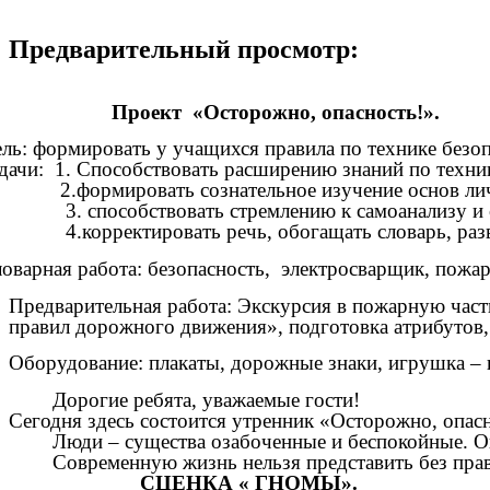
Предварительный просмотр:
Проект «Осторожно, опасность!».
ль: формировать у учащихся правила по технике безоп
дачи: 1. Способствовать расширению знаний по техник
формировать сознательное изучение основ личной б
 способствовать стремлению к самоанализу и с
корректировать речь, обогащать словарь, развив
оварная работа: безопасность, электросварщик, пож
Предварительная работа: Экскурсия в пожарную часть
правил дорожного движения», подготовка атрибутов, 
Оборудование: плакаты, дорожные знаки, игрушка – 
Дорогие ребята, уважаемые гости!
Сегодня здесь состоится утренник «Осторожно, опасн
Люди – существа озабоченные и беспокойные. Они вс
Современную жизнь нельзя представить без правил
СЦЕНКА « ГНОМЫ».