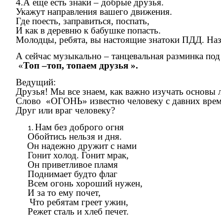
4.А еще есть знаки – добрые друзья.
Укажут направления вашего движения.
Где поесть, заправиться, поспать,
И как в деревню к бабушке попасть.
Молодцы, ребята, вы настоящие знатоки ПДД. Наз
А сейчас музыкально – танцевальная разминка под
«
Топ –топ, топаем друзья ».
Ведущий:
Друзья! Мы все знаем, как важно изучать основы 
Слово «ОГОНЬ» известно человеку с давних време
Друг или враг человеку?
Нам без доброго огня
Обойтись нельзя и дня.
Он надежно дружит с нами
Гонит холод. Гонит мрак,
Он приветливое пламя
Поднимает будто флаг
Всем огонь хороший нужен,
И за то ему почет,
Что ребятам греет ужин,
Режет сталь и хлеб печет.