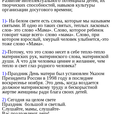
Развитие интеллектуального потенциала детей, их
творческих способностей, навыков культуры
организации досугового времени;
1)-
На белом свете есть слова, которые мы называем
святыми. И одно из таких святых, теплых ласковых
слов- это слово «Мама». Слово, которое ребенок
говорит чаще всего- слово «мама». Слово, при
котором взрослый, хмурый человек улыбнется,-это
тоже слово «Мама».
2)-
Потому, что это слово несет в себе тепло-тепло
материнских рук, материнского слова, материнской
души. А что для человека ценнее и желаннее, чем
тепло и свет глаз родного человека?
1)
-Праздник День матери был установлен Указом
Президента России в 1998 году в последнее
воскресенье ноября. Это день, когда воздается
должное материнскому труду и бескорыстной
жертве женщины ради блага своих детей.
2)
Сегодня на целом свете
Праздник большой и светлый.
Слушайте, мамы, слушайте-
Вас поздравляют дети!