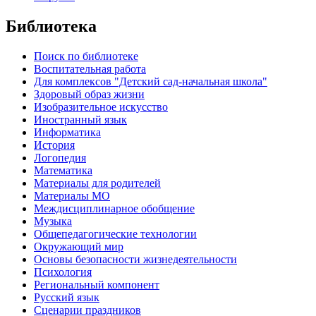
Библиотека
Поиск по библиотеке
Воспитательная работа
Для комплексов "Детский сад-начальная школа"
Здоровый образ жизни
Изобразительное искусство
Иностранный язык
Информатика
История
Логопедия
Математика
Материалы для родителей
Материалы МО
Междисциплинарное обобщение
Музыка
Общепедагогические технологии
Окружающий мир
Основы безопасности жизнедеятельности
Психология
Региональный компонент
Русский язык
Сценарии праздников