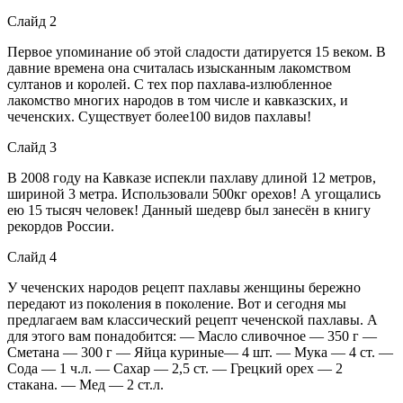
Слайд 2
Первое упоминание об этой сладости датируется 15 веком. В
давние времена она считалась изысканным лакомством
султанов и королей. С тех пор пахлава-излюбленное
лакомство многих народов в том числе и кавказских, и
чеченских. Существует более100 видов пахлавы!
Слайд 3
В 2008 году на Кавказе испекли пахлаву длиной 12 метров,
шириной 3 метра. Использовали 500кг орехов! А угощались
ею 15 тысяч человек! Данный шедевр был занесён в книгу
рекордов России.
Слайд 4
У чеченских народов рецепт пахлавы женщины бережно
передают из поколения в поколение. Вот и сегодня мы
предлагаем вам классический рецепт чеченской пахлавы. А
для этого вам понадобится: — Масло сливочное — 350 г —
Сметана — 300 г — Яйца куриные— 4 шт. — Мука — 4 ст. —
Сода — 1 ч.л. — Сахар — 2,5 ст. — Грецкий орех — 2
стакана. — Мед — 2 ст.л.