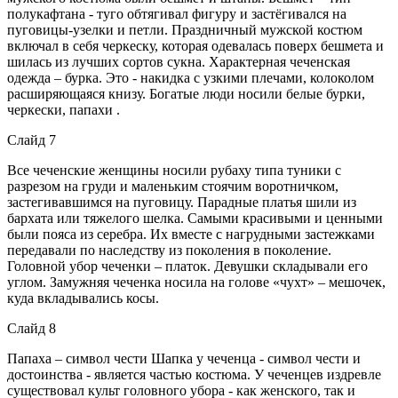
полукафтана - туго обтягивал фигуру и застёгивался на
пуговицы-узелки и петли. Праздничный мужской костюм
включал в себя черкеску, которая одевалась поверх бешмета и
шилась из лучших сортов сукна. Характерная чеченская
одежда – бурка. Это - накидка с узкими плечами, колоколом
расширяющаяся книзу. Богатые люди носили белые бурки,
черкески, папахи .
Слайд 7
Все чеченские женщины носили рубаху типа туники с
разрезом на груди и маленьким стоячим воротничком,
застегивавшимся на пуговицу. Парадные платья шили из
бархата или тяжелого шелка. Самыми красивыми и ценными
были пояса из серебра. Их вместе с нагрудными застежками
передавали по наследству из поколения в поколение.
Головной убор чеченки – платок. Девушки складывали его
углом. Замужняя чеченка носила на голове «чухт» – мешочек,
куда вкладывались косы.
Слайд 8
Папаха – символ чести Шапка у чеченца - символ чести и
достоинства - является частью костюма. У чеченцев издревле
существовал культ головного убора - как женского, так и