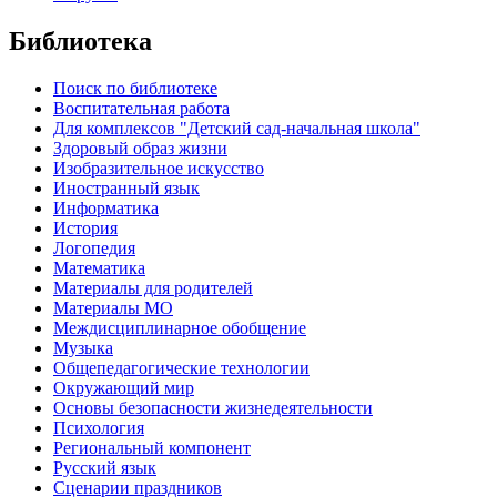
Библиотека
Поиск по библиотеке
Воспитательная работа
Для комплексов "Детский сад-начальная школа"
Здоровый образ жизни
Изобразительное искусство
Иностранный язык
Информатика
История
Логопедия
Математика
Материалы для родителей
Материалы МО
Междисциплинарное обобщение
Музыка
Общепедагогические технологии
Окружающий мир
Основы безопасности жизнедеятельности
Психология
Региональный компонент
Русский язык
Сценарии праздников