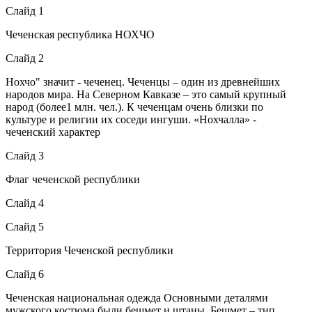
Слайд 1
Чеченская республика НОХЧО
Слайд 2
Нохчо" значит - чеченец. Чеченцы – один из древнейших
народов мира. На Северном Кавказе – это самый крупный
народ (более1 млн. чел.). К чеченцам очень близки по
культуре и религии их соседи ингуши. «Нохчалла» -
чеченский характер
Слайд 3
Флаг чеченской республики
Слайд 4
Слайд 5
Территория Чеченской республики
Слайд 6
Чеченская национальная одежда Основными деталями
мужского костюма были бешмет и штаны. Бешмет – тип