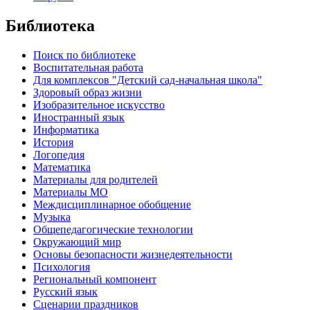
Библиотека
Поиск по библиотеке
Воспитательная работа
Для комплексов "Детский сад-начальная школа"
Здоровый образ жизни
Изобразительное искусство
Иностранный язык
Информатика
История
Логопедия
Математика
Материалы для родителей
Материалы МО
Междисциплинарное обобщение
Музыка
Общепедагогические технологии
Окружающий мир
Основы безопасности жизнедеятельности
Психология
Региональный компонент
Русский язык
Сценарии праздников