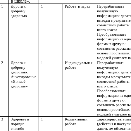
в школе».
1
Дорога к
1
Работа в парах
Перерабатывать
доброму
полученную
здоровью.
информацию: делат
выводы в результате
совместной работы
всего класса.
Преобразовывать
информацию из одн
формы в другую:
составлять рассказы
основе простейших
моделей учителем п
2
Дорога к
1
Индивидуальная
Перерабатывать
доброму
работа
полученную
здоровью.
информацию: делат
Анкетирование
выводы в результате
«Я и моё
совместной работы
здоровье»
всего класса.
Преобразовывать
информацию из одн
формы в другую:
составлять рассказы
основе простейших
моделей учителем п
3
Здоровье в
1
Коллективная
характеризовать яв
порядке -
работа
(действия и поступк
спасибо
давать им объектив