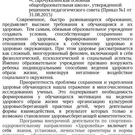
«Старочукалинская основная
общеобразовательная школа», утвержденной
решением педагогического совета (Приказ №1 от
31.08.2015)
Современное, быстро развивающееся образование,
предъявляет высокие требования к обучающимся и их
здоровью. Тем самым, обязывая образовательное учреждение
создавать условия, способствующие сохранению и
укреплению здоровья, формированию ценностного
отношения обучающихся к собственному здоровью и
здоровью окружающих. При этом здоровье рассматривается
как сложный, многоуровневый феномен, включающий в себя
физиологический, психологический и социальный аспекты.
Именно образовательное учреждение призвано вооружить
ребенка индивидуальными способами ведения здорового
образа жизни, нивелируя негативное воздействие
социального окружения.
Приоритетность проблемы сохранения и укрепления
здоровья обучающихся нашла отражение в многочисленных
исследованиях ученых. Это подчеркивает необходимость
формирования у обучающихся мотивации на ведение
здорового образа жизни через организацию культурной
здоровьесберегающей практики детей, через деятельные
формы взаимодействия, в результате которых только и
возможно становление здоровьесберегающей компетентности.
Программа внеурочной деятельности по спортивно-
оздоровительному направлению
«
Здоровейка
» включает в
себя
знания, установки, личностные ориентиры и нормы