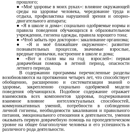
прошлого;
«Моё здоровье в моих руках»: влияние окружающей
среды на здоровье человека, чередование труда и
отдыха, профилактика нарушений зрения и опорно-
двигательного аппарата;
«Я в школе и дома»: социально одобряемые нормы и
правила поведения обучающихся в образовательном
учреждении, гигиена одежды, правила хорошего тона;
«Чтоб забыть про докторов»: закаливание организма;
«Я и моё ближайшее окружение»: развитие
познавательных процессов, значимые взрослые,
вредные привычки, настроение в школе и дома;
«Вот и стали мы на год взрослей»: первая
доврачебная помощь в летний период, опасности
летнего периода.
В содержании программы перечисленные разделы
возобновляются на протяжении четырех лет, что способствует
обобщению, расширению и систематизации знаний о
здоровье, закреплению социально одобряемой модели
поведения обучающихся. Подобное содержание отражает
взаимосвязь всех компонентов здоровья, подчеркивания
взаимное влияние интеллектуальных способностей,
коммуникативных умений, потребности в соблюдении
личной гигиены, необходимости закаливания и правильного
питания, эмоционального отношения к деятельности, умения
оказывать первую доврачебную помощь на пропедевтическом
уровне на общее благополучие человека и его успешность в
различного рода деятельности.