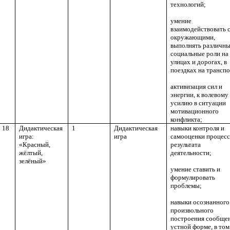
технологий;
умение
взаимодействовать 
окружающими,
выполнять различн
социальные роли на
улицах и дорогах, в
поездках на транспо
активизация сил и
энергии, к волевому
усилию в ситуации
мотивационного
конфликта;
18
Дидактическая
1
Дидактическая
навыки контроля и
игра:
игра
самооценки процесс
«Красный,
результата
жёлтый,
деятельности;
зелёный»
умение ставить и
формулировать
проблемы;
навыки осознанного
произвольного
построения сообщен
устной форме, в том