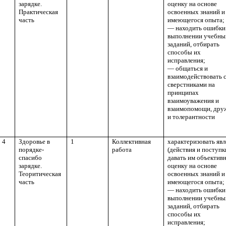
зарядке.
оценку на основе
Практическая
освоенных знаний и
часть
имеющегося опыта;
— находить ошибки
выполнении учебны
заданий, отбирать
способы их
исправления;
— общаться и
взаимодействовать 
сверстниками на
принципах
взаимоуважения и
взаимопомощи, др
и толерантности
4
Здоровье в
1
Коллективная
характеризовать яв
порядке-
работа
(действия и поступк
спасибо
давать им объектив
зарядке.
оценку на основе
Теоритическая
освоенных знаний и
часть
имеющегося опыта;
— находить ошибки
выполнении учебны
заданий, отбирать
способы их
исправления;