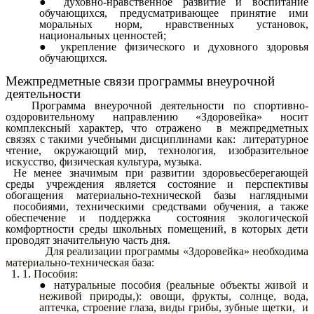
духовно-нравственное развитие и воспитание
обучающихся, предусматривающее принятие ими
моральных норм, нравственных установок,
национальных ценностей;
укрепление физического и духовного здоровья
обучающихся.
Межпредметные связи программы внеурочной
деятельности
Программа внеурочной деятельности по спортивно-
оздоровительному направлению «Здоровейка» носит
комплексный характер, что отражено в межпредметных
связях с такими учебными дисциплинами как: литературное
чтение, окружающий мир, технология, изобразительное
искусство, физическая культура, музыка.
Не менее значимым при развитии здоровьесберегающей
среды учреждения является состояние и перспективы
обогащения материально-технической базы наглядными
пособиями, техническими средствами обучения, а также
обеспечение и поддержка состояния экологической
комфортности среды школьных помещений, в которых дети
проводят значительную часть дня.
Для реализации
программы «Здоровейка» необходима
материально-техническая база:
Пособия:
натуральные пособия (реальные объекты живой и
неживой природы,): овощи, фрукты, солнце, вода,
аптечка, строение глаза, виды грибы, зубные щетки, и