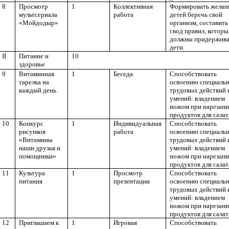
8
Просмотр
1
Коллективная
Формировать желан
мультсериала
работа
детей беречь свой
«Мойдодыр»
организм, составить
свод правил, котор
должны придержива
дети.
II
Питание и
10
здоровье
9
Витаминная
1
Беседа
Способствовать
тарелка на
освоению специаль
каждый день.
трудовых действий 
умений: владением
ножом при нарезан
продуктов для салат
10
Конкурс
1
Индивидуальная
Способствовать
рисунков
работа
освоению специаль
«Витамины
трудовых действий 
наши друзья и
умений: владением
помощники»
ножом при нарезан
продуктов для салат
11
Культура
1
Просмотр
Способствовать
питания
презентации
освоению специаль
трудовых действий 
умений: владением
ножом при нарезан
продуктов для салат
12
Приглашаем к
1
Игровая
Способствовать