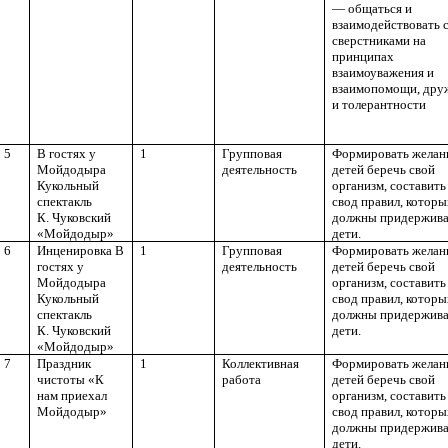
— общаться и
взаимодействовать 
сверстниками на
принципах
взаимоуважения и
взаимопомощи, др
и толерантности
5
В гостях у
1
Групповая
Формировать желан
Мойдодыра
деятельность
детей беречь свой
Кукольный
организм, составить
спектакль
свод правил, котор
К. Чуковский
должны придержива
«Мойдодыр»
дети.
6
Инценировка В
1
Групповая
Формировать желан
гостях у
деятельность
детей беречь свой
Мойдодыра
организм, составить
Кукольный
свод правил, котор
спектакль
должны придержива
К. Чуковский
дети.
«Мойдодыр»
7
Праздник
1
Коллективная
Формировать желан
чистоты «К
работа
детей беречь свой
нам приехал
организм, составить
Мойдодыр»
свод правил, котор
должны придержива
дети.