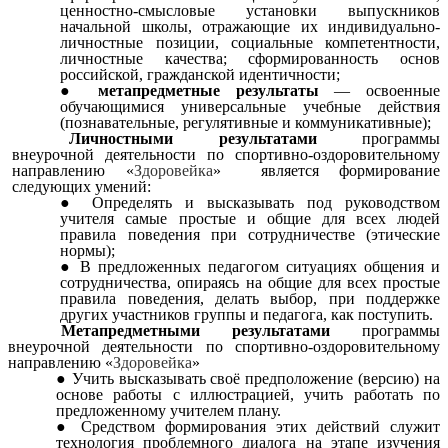
ценностно-смысловые установки выпускников
начальной школы, отражающие их индивидуально-
личностные позиции, социальные компетентности,
личностные качества; сформированность основ
российской, гражданской идентичности;
метапредметные результаты
— освоенные
обучающимися универсальные учебные действия
(познавательные, регулятивные и коммуникативные);
Личностными результатами
программы
внеурочной деятельности по спортивно-оздоровительному
направлению «
Здоровейка
»
является формирование
следующих умений:
Определять и высказывать под руководством
учителя самые простые и общие для всех людей
правила поведения при сотрудничестве (этические
нормы);
В предложенных педагогом ситуациях общения и
сотрудничества, опираясь на общие для всех простые
правила поведения, делать выбор, при поддержке
других участников группы и педагога, как поступить.
Метапредметными результатами
программы
внеурочной деятельности по спортивно-оздоровительному
направлению «
Здоровейка
»
Учить высказывать своё предположение (версию) на
основе работы с иллюстрацией, учить работать по
предложенному учителем плану.
Средством формирования этих действий служит
технология проблемного диалога на этапе изучения