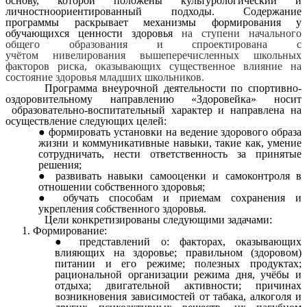
основу, которой положены культурологический и
личностноориентированный подходы. Содержание
программы раскрывает механизмы формирования у
обучающихся ценности здоровья
на ступени начального
общего образования и спроектирована с
учётом нивелирования вышеперечисленных школьных
факторов риска, оказывающих существенное влияние на
состояние здоровья младших школьников.
Программа внеурочной деятельности по спортивно-
оздоровительному направлению «Здоровейка» носит
образовательно-воспитательный характер и направлена на
осуществление следующих целей:
формировать установки на ведение здорового образа
жизни и коммуникативные навыки, такие как, умение
сотрудничать, нести ответственность за принятые
решения;
развивать навыки самооценки и самоконтроля в
отношении собственного здоровья;
обучать способам и приемам сохранения и
укрепления собственного здоровья.
Цели конкретизированы следующими задачами:
Формирование:
представлений о: факторах, оказывающих
влияющих на здоровье; правильном (здоровом)
питании и его режиме; полезных продуктах;
рациональной организации режима дня, учёбы и
отдыха; двигательной активности; причинах
возникновения зависимостей от табака, алкоголя и