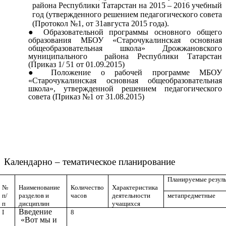
района Республики Татарстан на 2015 – 2016 учебный
год (утвержденного решением педагогического совета
(Протокол №1, от 31августа 2015 года).
Образовательной программы основного общего
образования МБОУ «Старочукалинская основная
общеобразовательная школа» Дрожжановского
муниципального района Республики Татарстан
(Приказ 1/ 51 от 01.09.2015)
Положение о рабочей программе МБОУ
«Старочукалинская основная общеобразовательная
школа», утвержденной решением педагогического
совета (Приказ №1 от 31.08.2015)
Календарно – тематическое планирование
Планируемые резул
№
Наименование
Количество
Характеристика
п/
разделов и
часов
деятельности
метапредметные
п
дисциплин
учащихся
Введение
I
8
«Вот мы и