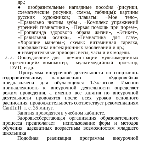
др.;
изобразительные наглядные пособия (рисунки,
схематические рисунки, схемы, таблицы): картины
русских художников; плакаты: «Мое тело»,
«Правильно чистим зубы», «Комплекс упражнений
утренней гимнастики», «Первая помощь при порезе»,
«Пропаганда здорового образа жизни», «Этикет»,
«Правильная осанка», «Гимнастика для глаз»,
«Хорошие манеры»; схемы: витаминная тарелка,
профилактика инфекционных заболеваний и др.;
измерительные приборы: весы, часы и их модели.
Оборудование для демонстрации мультимедийных
презентаций
:
компьютер,
мультимедийный проектор,
DVD, и др.
Программа внеурочной деятельности по спортивно-
оздоровительному направлению «Здоровейка»
предназначена для обучающихся 1-3классов. Именно
принадлежность к внеурочной деятельности определяет
режим проведения, а именно все занятия по внеурочной
деятельности проводятся после всех уроков основного
расписания, продолжительность соответствует рекомендациям
СанПиН, т. е. 35 минут.
Занятия проводятся в учебном кабинете.
Здоровьесберегающая организация образовательного
процесса предполагает использование форм и методов
обучения, адекватных возрастным возможностям младшего
школьника
Подобная реализация программы внеурочной