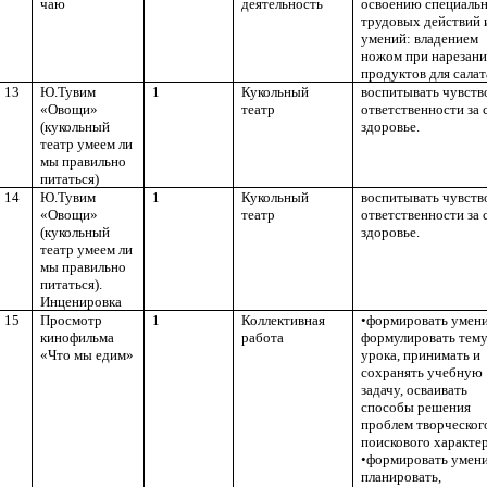
чаю
деятельность
освоению специаль
трудовых действий 
умений: владением
ножом при нарезан
продуктов для салат
13
Ю.Тувим
1
Кукольный
воспитывать чувств
«Овощи»
театр
ответственности за 
(кукольный
здоровье.
театр умеем ли
мы правильно
питаться)
14
Ю.Тувим
1
Кукольный
воспитывать чувств
«Овощи»
театр
ответственности за 
(кукольный
здоровье.
театр умеем ли
мы правильно
питаться).
Инценировка
15
Просмотр
1
Коллективная
•формировать умен
кинофильма
работа
формулировать тем
«Что мы едим»
урока, принимать и
сохранять учебную
задачу, осваивать
способы решения
проблем творческог
поискового характер
•формировать умен
планировать,