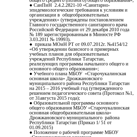
общего среднего (полного) общего образования»;
СанПиН 2.4.2.2821-10 «Санитарно-
эпидемиологические требования к условиям и
организации в общеобразовательных
учреждениях» (утверждены постановлением
Главного государственного санитарного врача
Российской Федерации от 29 декабря 2010 года
№ 189 зарегистрированным в Минюсте РФ
3.03.2011 № 19993).
приказа МОиН РТ от 09.07.2012г. №4154/12
«Об утверждении базисного и примерных
учебных планов для образовательных
учреждений Республики Татарстан,
реализующих программы начального общего и
основного общего образования»;
Учебного плана МБОУ «Старочукалинская
основная школа» Дрожжановского
муниципального района Республики Татарстан
на 2015 – 2016 учебный год (утвержденного
решением педагогического совета (Протокол №1,
от 31августа 2015 года);
Образовательной программы основного
общего образования МБОУ «Старочукалинская
основная общеобразовательная школа»
Дрожжановского муниципального района
Республики Татарстан (Приказ 1/ 51 от
01.09.2015)
Положение о рабочей программе МБОУ