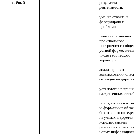
зелёный
результата
деятельности;
умение ставить и
формулировать
проблемы;
навыки осознанного
произвольного
построения сообщен
устной форме, в том
числе творческого
характера;
анализ причин
возникновения опа
ситуаций на дорога
установление причи
следственных связе
поиск, анализ и отб
информации в облас
безопасного поведе
на улицах и дорогах
использованием
различных источник
новых информацио