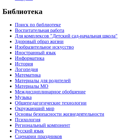
Библиотека
Поиск по библиотеке
Воспитательная работа
Для комплексов "Детский сад-начальная школа"
Здоровый образ жизни
Изобразительное искусство
Иностранный язык
Информатика
История
Логопедия
Математика
Материалы для родителей
Материалы МО
Междисциплинарное обобщение
Музыка
Общепедагогические технологии
Окружающий мир
Основы безопасности жизнедеятельности
Психология
Региональный компонент
Русский язык
Сценарии праздников