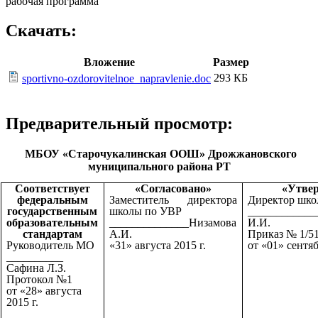
рабочая программа
Скачать:
Вложение
Размер
293 КБ
sportivno-ozdorovitelnoe_napravlenie.doc
Предварительный просмотр:
МБОУ «Старочукалинская ООШ» Дрожжановского
муниципального района РТ
Соответствует
«Согласовано»
«Утве
федеральным
Заместитель директора
Директор шк
государственным
школы по УВР
____________
образовательным
______________Низамова
И.И.
стандартам
А.И.
Приказ № 1/5
Руководитель МО
«31» августа 2015 г.
от «01» сентяб
__________
Сафина Л.З.
Протокол №1
от «28» августа
2015 г.