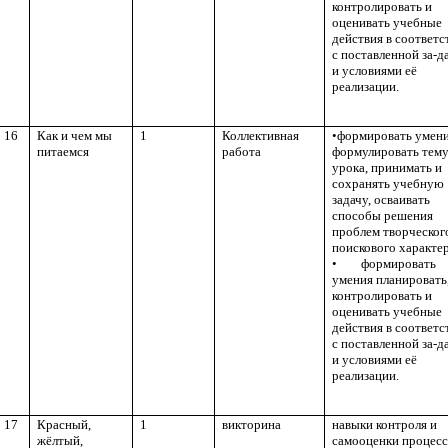
контролировать и
оценивать учебные
действия в соответс
с поставленной за-д
и условиями её
реализации.
16
Как и чем мы
1
Коллективная
•формировать умен
питаемся
работа
формулировать тем
урока, принимать и
сохранять учебную
задачу, осваивать
способы решения
проблем творческог
поискового характер
• формировать
умения планировать
контролировать и
оценивать учебные
действия в соответс
с поставленной за-д
и условиями её
реализации.
17
Красный,
1
викторина
навыки контроля и
жёлтый,
самооценки процесс