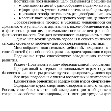
Достижение поставленной цели связывается с решение
познакомить детей с разнообразием подвижных игр 
формировать умение самостоятельно выбирать, орга
развивать:сообразительность,речь,воображение, ко
воспитывать культуру игрового общения, ценностн
Образовательный процесс в условиях меняющегося со
Доказано, что успешность адаптации к школе обеспечивается,
и физическое развитие, оптимальное состояние центрально
физических качеств. Это дает возможность выдерживать знач
Однако невысокий уровень здоровья и общего физическо
сегодня серьезную проблему для образовательной практики.
Многообразие двигательных действий, входящих в 
способностей (способностей к реакции, ориентированию в прос
Подвижные игры способствуют объединению коллекти
развития.
Раздел «Подвижные игры» образовательной программы пе
Программный материал по подвижным играм сгруппир
базового варианта игры рекомендуется варьировать условия пр
Все игры подобраны с учетом возрастных и психологиче
Ценностные ориентиры содержания курса
спортивно-
Содержание курса спортивно-оздоровительного напра
России, способных к активной самореализации в обществен
сохранения собственного здоровья, оптимизации трудовой деят