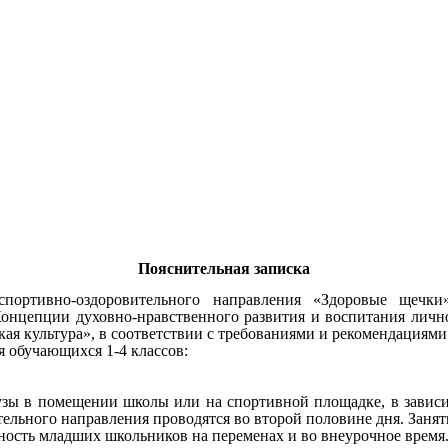
Пояснительная записка
портивно-оздоровительного направления «Здоровые щечки
 Концепции духовно-нравственного развития и воспитания личн
кая культура», в соответствии с требованиями и рекомендациям
я обучающихся 1-4 классов:
аузы в помещении школы или на спортивной площадке, в завис
тельного направления проводятся во второй половине дня. Занят
ность младших школьников на переменах и во внеурочное время