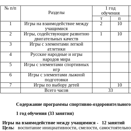
№ п/п
1 год
Разделы
обучения
т
п
1
Игры на взаимодействие между
2
10
учащимися
2
Игры, содействующие развитию
1
10
двигательных качеств
3
Игры с элементами легкой
атлетики
4
Русские народные и игры
народов мира
5
Игры с элементами спортивных
игр
6
Игры с элементами лыжной
подготовки
7
Игры по выбору детей
10
Всего часов
33
Содержание программы спортивно-оздоровительног
1 год обучения (33 занятия)
Игры на взаимодействие между учащимися - 12 занятий
Цель:
воспитание инициативности, смелости, самостоятельнос