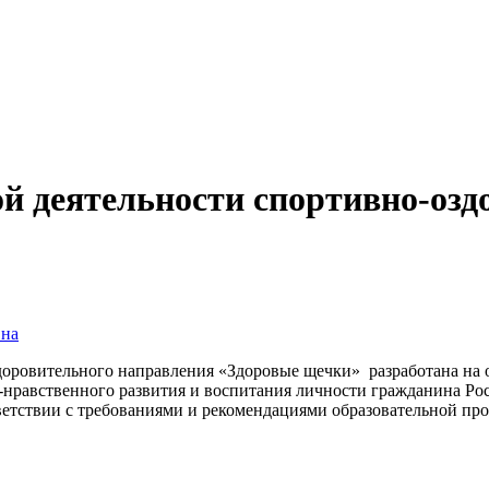
й деятельности спортивно-озд
вна
оровительного направления «Здоровые щечки» разработана на о
-нравственного развития и воспи­тания личности гражданина Ро
тветствии с требованиями и рекомендациями образовательной п