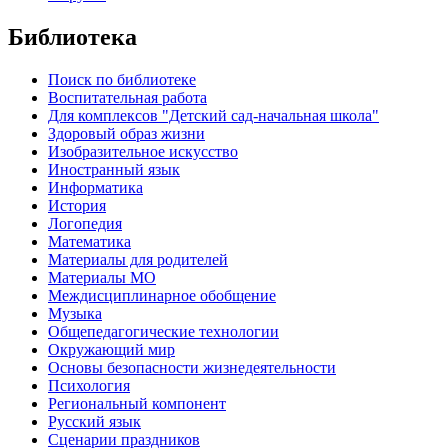
Библиотека
Поиск по библиотеке
Воспитательная работа
Для комплексов "Детский сад-начальная школа"
Здоровый образ жизни
Изобразительное искусство
Иностранный язык
Информатика
История
Логопедия
Математика
Материалы для родителей
Материалы МО
Междисциплинарное обобщение
Музыка
Общепедагогические технологии
Окружающий мир
Основы безопасности жизнедеятельности
Психология
Региональный компонент
Русский язык
Сценарии праздников