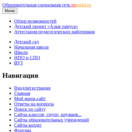
Образовательная социальная сеть
ns
portal.ru
Меню
Обзор возможностей
Детский проект «Алые паруса»
Аттестация педагогических работников
Детский сад
Начальная школа
Школа
НПО и СПО
ВУЗ
Навигация
Вход/регистрация
Главная
Мой мини-сайт
Ответы на вопросы
Поиск по сайту
Сайты классов, групп, кружков...
Сайты образовательных учреждений
Сайты коллег
Форумы