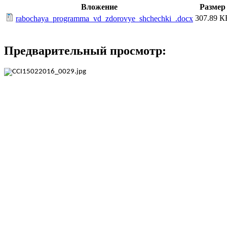
Вложение
Размер
307.89 К
rabochaya_programma_vd_zdorovye_shchechki_.docx
Предварительный просмотр: