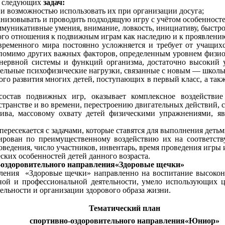
м следующих
задач:
и возможностью использовать их при организации досуга;
низовывать и проводить подходящую игру с учётом особенностей
ммуникативные умения, внимание, ловкость, инициативу, быстро
ого отношения к подвижным играм как наследию и к проявлению
временного мира постоянно усложняется и требует от учащих
 помимо других важных факторов, определенным уровнем физиол
й нервной системы и функций организма, достаточно высокий 
ительные психофизические нагрузки, связанные с новым — шко
го развития многих детей, поступающих в первый класс, а так
состав подвижных игр, оказывает комплексное воздействи
транстве и во времени, перестроению двигательных действий, с
ва, массовому охвату детей физическими упражнениями, явл
ресекается с задачами, которые ставятся для выполнения детьм
ован по преимущественному воздействию их на соответству
оведения, число участников, инвентарь, время проведения игры и
ских особенностей детей данного возраста.
оздоровительного направления«Здоровые щечки»
вления «Здоровые щечки» направленно на воспитание высокон
ной и профессиональной деятельности, умело использующих ц
ельности и организации здорового образа жизни.
Тематический план
спортивно-оздоровительного направления«Юниор»