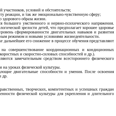
 участников, условий и обстоятельств;
ту реакции, и так же эмоционально-чувственную сферу;
 здорового образа жизни.
ся большого умственного и нервно-психического напряжения.
огической зрелости детей, что предполагает хорошее здоровье
уровень сформированности двигательных навыков и развития
льным режимом и новыми условиями жизнедеятельности.
же дальнейшее его снижение в процессе обучения представляют
е на совершенствование координационных и кондиционных
коростных и скоростно-силовых способностей и др.).
яются замечательным средством всестороннего физического
и на уроках физической культуры.
ющие двигательные способности и умения. После освоения
 др.
равственных, творческих, компетентных и успешных граждан
енности физической культуры для укрепления и длительного