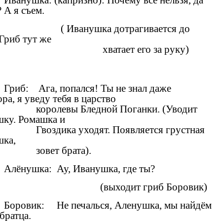
Иванушка: (капризно): Почему все нельзя, да
 А я съем.
( Иванушка дотрагивается до
 Гриб тут же
хватает его за руку)
Гриб: Ага, попался! Ты не знал даже
ра, я уведу тебя в царство
королевы Бледной Поганки. (Уводит
ку. Ромашка и
Гвоздика уходят. Появляется грустная
ка,
зовет брата).
Алёнушка: Ау, Иванушка, где ты?
(выходит гриб Боровик)
Боровик: Не печалься, Аленушка, мы найдём
братца.