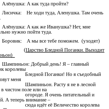
Алёнушка: А как туда пройти?
Лисичка: Не ходи туда, Аленушка. Там очень
.
Алёнушка: А как же Иванушка? Нет, мне
ельно нужно пойти туда.
Боровик: А мы все тебе поможем. (уходят)
(
Царство Бледной Поганки. Выходит
ньон)
Шампиньон: Добрый день! Я – главный
ик королевы
Бледной Поганки! Но я съедобный
 Зовут меня
Шампиньон. Расту я не в лесной
а в чистом поле или на
огороде. Я очень питательный и
й. А теперь внимание –
сюда идёт её Величество королева