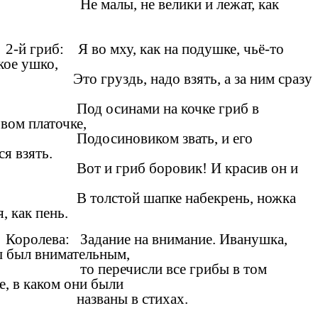
Не малы, не велики и лежат, как
.
2-й гриб: Я во мху, как на подушке, чьё-то
кое ушко,
Это груздь, надо взять, а за ним сразу
Под осинами на кочке гриб в
вом платочке,
Подосиновиком звать, и его
ся взять.
Вот и гриб боровик! И красив он и
,
В толстой шапке набекрень, ножка
, как пень.
Королева: Задание на внимание. Иванушка,
ы был внимательным,
то перечисли все грибы в том
е, в каком они были
названы в стихах.