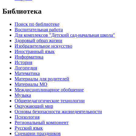
Библиотека
Поиск по библиотеке
Воспитательная работа
Для комплексов "Детский сад-начальная школа"
Здоровый образ жизни
Изобразительное искусство
Иностранный язык
Информатика
История
Логопедия
Математика
Материалы для родителей
Материалы МО
Междисциплинарное обобщение
Музыка
Общепедагогические технологии
Окружающий мир
Основы безопасности жизнедеятельности
Психология
Региональный компонент
Русский язык
Сценарии праздников