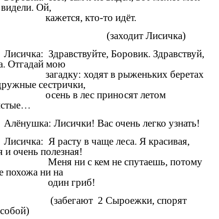
 видели. Ой,
кажется, кто-то идёт.
(заходит Лисичка)
Лисичка: Здравствуйте, Боровик. Здравствуй,
а. Отгадай мою
загадку: ходят в рыженьких беретах
дружные сестрички,
осень в лес приносят летом
истые…
Алёнушка: Лисички! Вас очень легко узнать!
Лисичка: Я расту в чаще леса. Я красивая,
я и очень полезная!
Меня ни с кем не спутаешь, потому
не похожа ни на
один гриб!
(забегают 2 Сыроежки, спорят
собой)