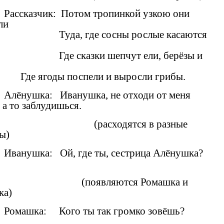
Рассказчик: Потом тропинкой узкою они
ли
Туда, где сосны рослые касаются
Где сказки шепчут ели, берёзы и
годы поспели и выросли грибы.
Алёнушка: Иванушка, не отходи от меня
 а то заблудишься.
(расходятся в разные
ны)
Иванушка: Ой, где ты, сестрица Алёнушка?
(появляются Ромашка и
ика)
Ромашка: Кого ты так громко зовёшь?