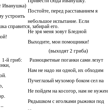
Привести сюда Иванушку.
т Иванушка)
Постойте, перед расставанием я
му устроить
небольшое испытание. Если
ка справится, забирай его.
Не зря меня зовут Бледной
кой!
Выходите, мои помощники!
(выходят 2 гриба)
1-й гриб: Разноцветные поганки сами лезут
янки,
Нам не надо ни одной, их обходим
ной.
Пучеглазый мухомор боком сел на
р,
Не пойдем на косогор, нам не нужен
р.
Рядышком с иголками рыжики под
 –