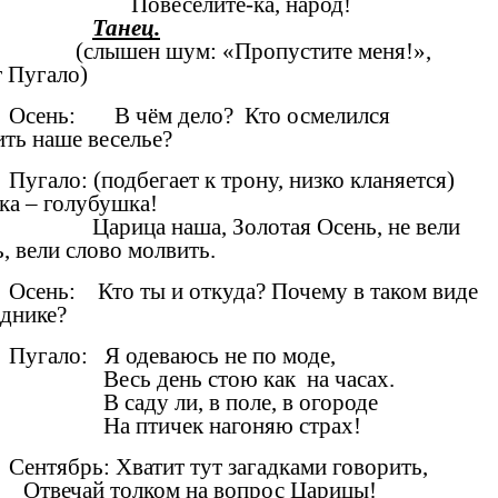
Повеселите-ка, народ!
Танец.
(слышен шум: «Пропустите меня!»,
т Пугало)
Осень: В чём дело? Кто осмелился
ть наше веселье?
Пугало: (подбегает к трону, низко кланяется)
а – голубушка!
Царица наша, Золотая Осень, не вели
ь, вели слово молвить.
Осень: Кто ты и откуда? Почему в таком виде
зднике?
Пугало: Я одеваюсь не по моде,
Весь день стою как на часах.
В саду ли, в поле, в огороде
На птичек нагоняю страх!
Сентябрь: Хватит тут загадками говорить,
ай толком на вопрос Царицы!