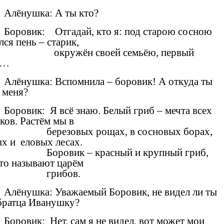
Алёнушка: А ты кто?
Боровик: Отгадай, кто я: под старою сосною
лся пень – старик,
окружён своей семьёю, первый
н…
Алёнушка: Вспомнила – боровик! А откуда ты
 меня?
Боровик: Я всё знаю. Белый гриб – мечта всех
ков. Растём мы в
березовых рощах, в сосновых борах,
х и еловых лесах.
Боровик – красный и крупный гриб,
сто называют царём
грибов.
Алёнушка: Уважаемый Боровик, не видел ли ты
братца Иванушку?
Боровик: Нет, сам я не видел, вот может мои