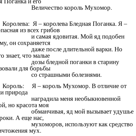
я Поганка и его
Величество король Мухомор.
Королева: Я – королева Бледная Поганка. Я –
опасная из всех грибов
и самая ядовитая. Мой яд подобен
му, он сохраняется
даже после длительной варки. Но
о знает, что малые
дозы бледной поганки в старину
зовали для борьбы
со страшными болезнями.
Король: Я – король Мухомор. В отличие от
и природа
наградила меня необыкновенной
ой, но красота моя
обманчивая, яд мой вызывает удушье
роки. А еще нас,
мухоморов, используют как средство
ичтожения мух.