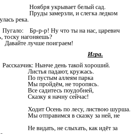
Ноября укрывает белый сад.
Пруды замерзли, и слегка ледком
улась река.
Пугало: Бр-р-р! Ну что ты на нас, царевич
рь, тоску нагоняешь?
йте лучше поиграем!
Игра.
Рассказчик: Нынче день такой хороший.
Листья падают, кружась.
По пустым аллеям парка
Мы пройдём, не торопясь.
Все садитесь поудобней,
Сказку я начну сейчас!
Ходит Осень по лесу, листвою шурша.
Мы отправимся в сказку за ней, не
Не видать, не слыхать, как идёт за