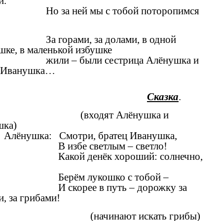
и.
Но за ней мы с тобой поторопимся
За горами, за долами, в одной
шке, в маленькой избушке
жили – были сестрица Алёнушка и
атец Иванушка…
Сказка
.
(входят Алёнушка и
шка)
Алёнушка: Смотри, братец Иванушка,
В избе светлым – светло!
Какой денёк хороший: солнечно,
Берём лукошко с тобой –
И скорее в путь – дорожку за
и, за грибами!
(начинают искать грибы)