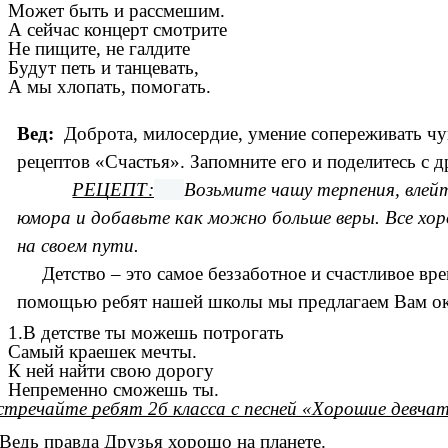
Может быть и рассмешим.
А сейчас концерт смотрите
Не пищите, не галдите
Будут петь и танцевать,
А мы хлопать, помогать.
Вед:
Доброта, милосердие, умение сопереживать чув
рецептов «Счастья». Запомните его и поделитесь с 
РЕЦЕПТ:
Возьмите чашу терпения, влейт
юмора и добавьте как можно больше веры. Все хо
на своем пути.
Детство – это самое беззаботное и счастливое врем
помощью ребят нашей школы мы предлагаем Вам оку
1.В детстве ты можешь потрогать
Самый краешек мечты.
К ней найти свою дорогу
Непременно сможешь ты.
стречайте ребят 2б класса с песней «Хорошие девча
.Ведь правда Друзья хорошо на планете.