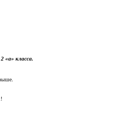
 «а» класса.
 выше.
!