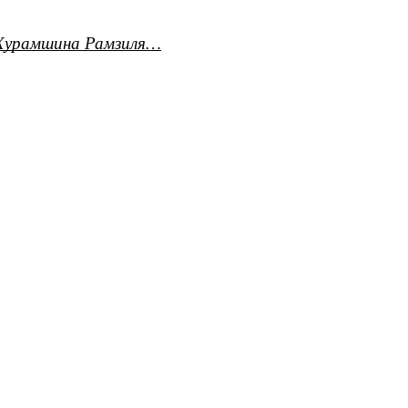
а Хурамшина Рамзиля…