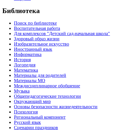
Библиотека
Поиск по библиотеке
Воспитательная работа
Для комплексов "Детский сад-начальная школа"
Здоровый образ жизни
Изобразительное искусство
Иностранный язык
Информатика
История
Логопедия
Математика
Материалы для родителей
Материалы МО
Междисциплинарное обобщение
Музыка
Общепедагогические технологии
Окружающий мир
Основы безопасности жизнедеятельности
Психология
Региональный компонент
Русский язык
Сценарии праздников