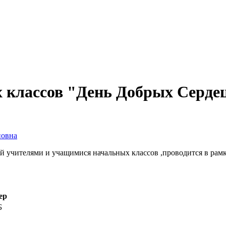
 классов "День Добрых Серде
новна
 учителями и учащимися начальных классов ,проводится в рамк
ер
Б