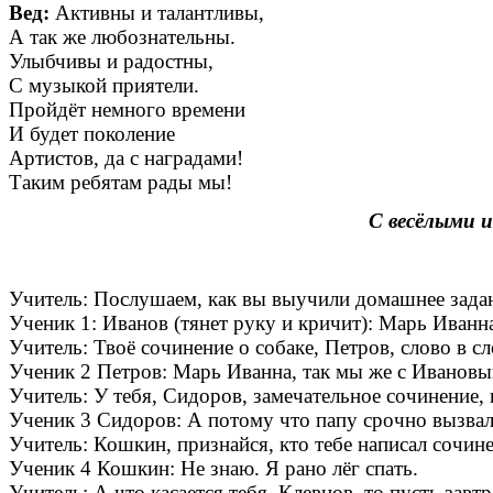
Вед:
Активны и талантливы,
А так же любознательны.
Улыбчивы и радостны,
С музыкой приятели.
Пройдёт немного времени
И будет поколение
Артистов, да с наградами!
Таким ребятам рады мы!
С весёлыми 
Учитель: Послушаем, как вы выучили домашнее задан
Ученик 1: Иванов (тянет руку и кричит): Марь Иванна
Учитель: Твоё сочинение о собаке, Петров, слово в с
Ученик 2 Петров: Марь Иванна, так мы же с Ивановым 
Учитель: У тебя, Сидоров, замечательное сочинение,
Ученик 3 Сидоров: А потому что папу срочно вызвал
Учитель: Кошкин, признайся, кто тебе написал сочин
Ученик 4 Кошкин: Не знаю. Я рано лёг спать.
Учитель: А что касается тебя, Клевцов, то пусть завт