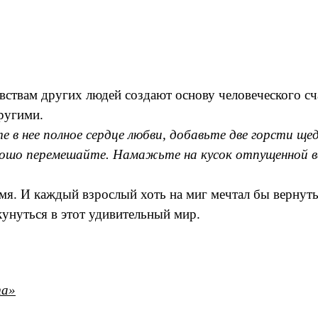
ствам других людей создают основу человеческого сча
другими.
е в нее полное сердце любви, добавьте две горсти щ
рошо перемешайте. Намажьте на кусок отпущенной в
я. И каждый взрослый хоть на миг мечтал бы вернутьс
нуться в этот удивительный мир.
та»