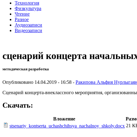
Технология
Физкультура
Чтение
Разное
Аудиозаписи
Видеозаписи
сценарий концерта начальных
методическая разработка
Опубликовано 14.04.2019 - 16:58 -
Ракипова Альфия Нурлыгая
Сценарий концерта-внеклассного мероприятия, организованный
Скачать:
Вложение
Разм
21 К
stsenariy_kontserta_uchashchihsya_nachalnoy_shkoly.docx