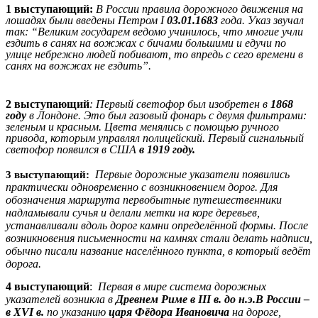
1 выступающий:
В России правила дорожного движения на
лошадях были введены Петром I
03.01.1683
года. Указ звучал
так: “Великим государем ведомо учинилось, что многие учли
ездить в санях на вожжах с бичами большими и едучи по
улице небрежно людей побивают, то впредь с сего времени в
санях на вожжах не ездить”.
2 выступающий
: Первый светофор был изобретен в
1868
году
в Лондоне. Это был газовый фонарь с двумя фильтрами:
зеленым и красным. Цвета менялись с помощью ручного
привода, которым управлял полицейский. Первый сигнальный
светофор появился в США
в 1919 году.
Первые дорожные указатели появились
3 выступающий:
практически одновременно с возникновением дорог. Для
обозначения маршрута первобытные путешественники
надламывали сучья и делали метки на коре деревьев,
устанавливали вдоль дорог камни определённой формы. После
возникновения письменности на камнях стали делать надписи,
обычно писали название населённого пункта, в который ведёт
дорога.
4 выступающий
:
Первая в мире система дорожных
указателей возникла в
Древнем Риме в III в. до н.э.В России –
в XVI в.
по указанию
царя Фёдора Ивановича
на дороге,