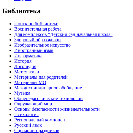
Библиотека
Поиск по библиотеке
Воспитательная работа
Для комплексов "Детский сад-начальная школа"
Здоровый образ жизни
Изобразительное искусство
Иностранный язык
Информатика
История
Логопедия
Математика
Материалы для родителей
Материалы МО
Междисциплинарное обобщение
Музыка
Общепедагогические технологии
Окружающий мир
Основы безопасности жизнедеятельности
Психология
Региональный компонент
Русский язык
Сценарии праздников