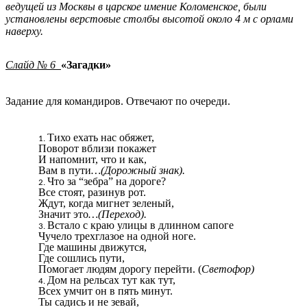
ведущей из Москвы в царское имение Коломенское, были
установлены верстовые столбы высотой около 4 м с орлами
наверху.
Слайд № 6
«Загадки»
Задание для командиров. Отвечают по очереди.
Тихо ехать нас обяжет,
Поворот вблизи покажет
И напомнит, что и как,
Вам в пути
…(Дорожный знак).
Что за “зебра” на дороге?
Все стоят, разинув рот.
Ждут, когда мигнет зеленый,
Значит это
…(Переход).
Встало с краю улицы в длинном сапоге
Чучело трехглазое на одной ноге.
Где машины движутся,
Где сошлись пути,
Помогает людям дорогу перейти. (
Светофор)
Дом на рельсах тут как тут,
Всех умчит он в пять минут.
Ты садись и не зевай,