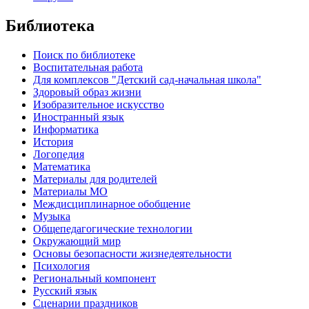
Библиотека
Поиск по библиотеке
Воспитательная работа
Для комплексов "Детский сад-начальная школа"
Здоровый образ жизни
Изобразительное искусство
Иностранный язык
Информатика
История
Логопедия
Математика
Материалы для родителей
Материалы МО
Междисциплинарное обобщение
Музыка
Общепедагогические технологии
Окружающий мир
Основы безопасности жизнедеятельности
Психология
Региональный компонент
Русский язык
Сценарии праздников