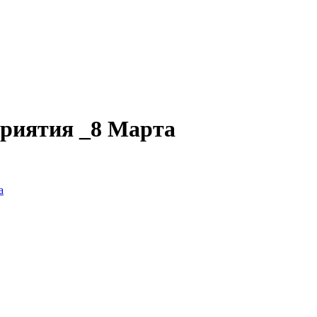
приятия _8 Марта
а