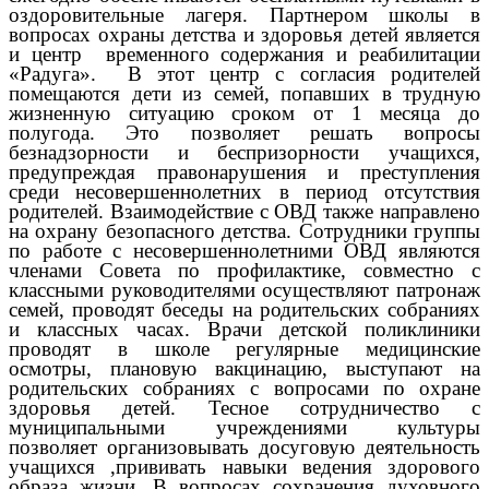
оздоровительные лагеря. Партнером школы в
вопросах охраны детства и здоровья детей является
и центр временного содержания и реабилитации
«Радуга». В этот центр с согласия родителей
помещаются дети из семей, попавших в трудную
жизненную ситуацию сроком от 1 месяца до
полугода. Это позволяет решать вопросы
безнадзорности и беспризорности учащихся,
предупреждая правонарушения и преступления
среди несовершеннолетних в период отсутствия
родителей. Взаимодействие с ОВД также направлено
на охрану безопасного детства. Сотрудники группы
по работе с несовершеннолетними ОВД являются
членами Совета по профилактике, совместно с
классными руководителями осуществляют патронаж
семей, проводят беседы на родительских собраниях
и классных часах. Врачи детской поликлиники
проводят в школе регулярные медицинские
осмотры, плановую вакцинацию, выступают на
родительских собраниях с вопросами по охране
здоровья детей. Тесное сотрудничество с
муниципальными учреждениями культуры
позволяет организовывать досуговую деятельность
учащихся ,прививать навыки ведения здорового
образа жизни. В вопросах сохранения духовного