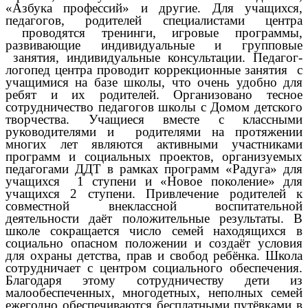
«Азбука профессий» и другие. Для учащихся,
педагогов, родителей специалистами центра
проводятся тренинги, игровые программы,
развивающие индивидуальные и групповые
занятия, индивидуальные консультации. Педагог-
логопед центра проводит коррекционные занятия с
учащимися на базе школы, что очень удобно для
ребят и их родителей. Организовано тесное
сотрудничество педагогов школы с Домом детского
творчества. Учащиеся вместе с классными
руководителями и родителями на протяжении
многих лет являются активными участниками
программ и социальных проектов, организуемых
педагогами ДДТ в рамках программ «Радуга» для
учащихся 1 ступени и «Новое поколение» для
учащихся 2 ступени. Привлечение родителей к
совместной внеклассной воспитательной
деятельности даёт положительные результаты. В
школе сокращается число семей находящихся в
социально опасном положении и создаёт условия
для охраны детства, прав и свобод ребёнка. Школа
сотрудничает с центром социального обеспечения.
Благодаря этому сотрудничеству дети из
малообеспеченных, многодетных, неполных семей
ежегодно обеспечиваются бесплатными путёвками в