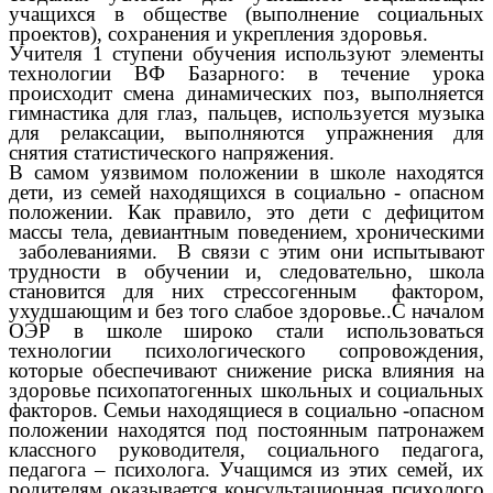
учащихся в обществе (выполнение социальных
проектов), сохранения и укрепления здоровья.
Учителя 1 ступени обучения используют элементы
технологии ВФ Базарного: в течение урока
происходит смена динамических поз, выполняется
гимнастика для глаз, пальцев, используется музыка
для релаксации, выполняются упражнения для
снятия статистического напряжения.
В самом уязвимом положении в школе находятся
дети, из семей находящихся в социально - опасном
положении. Как правило, это дети с дефицитом
массы тела, девиантным поведением, хроническими
заболеваниями. В связи с этим они испытывают
трудности в обучении и, следовательно, школа
становится для них стрессогенным фактором,
ухудшающим и без того слабое здоровье..С началом
ОЭР в школе широко стали использоваться
технологии психологического сопровождения,
которые обеспечивают снижение риска влияния на
здоровье психопатогенных школьных и социальных
факторов. Семьи находящиеся в социально -опасном
положении находятся под постоянным патронажем
классного руководителя, социального педагога,
педагога – психолога. Учащимся из этих семей, их
родителям оказывается консультационная психолого