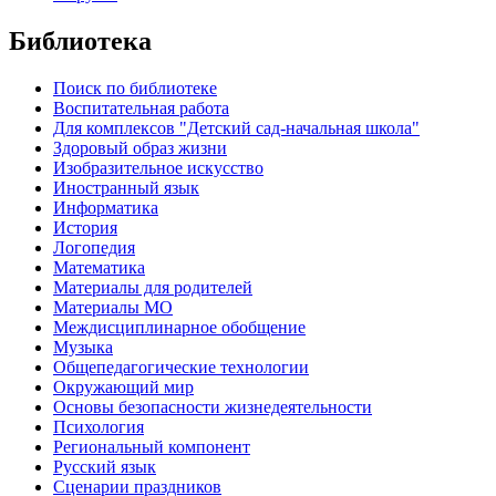
Библиотека
Поиск по библиотеке
Воспитательная работа
Для комплексов "Детский сад-начальная школа"
Здоровый образ жизни
Изобразительное искусство
Иностранный язык
Информатика
История
Логопедия
Математика
Материалы для родителей
Материалы МО
Междисциплинарное обобщение
Музыка
Общепедагогические технологии
Окружающий мир
Основы безопасности жизнедеятельности
Психология
Региональный компонент
Русский язык
Сценарии праздников