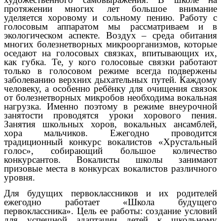
протяжении многих лет большое внимание
уделяется хоровому и сольному пению. Работу с
голосовым аппаратом мы рассматриваем и в
экологическом аспекте. Воздух – среда обитания
многих болезнетворных микроорганизмов, которые
оседают на голосовых связках, впитывающих их,
как губка. Те, у кого голосовые связки работают
только в голосовом режиме всегда подвержены
заболеванию верхних дыхательных путей. Каждому
человеку, а особенно ребёнку для очищения связок
от болезнетворных микробов необходима вокальная
нагрузка. Именно поэтому в режиме внеурочной
занятости проводятся уроки хорового пения.
Занятия школьных хоров, вокальных ансамблей,
хора мальчиков. Ежегодно проводится
традиционный конкурс вокалистов «Хрустальный
голос», собирающий большое количество
конкурсантов. Вокалисты школы занимают
призовые места в конкурсах вокалистов различного
уровня.
Для будущих первоклассников и их родителей
ежегодно работает «Школа будущего
первоклассника». Цель ее работы: создание условий
для успешной адаптации детей к школьному