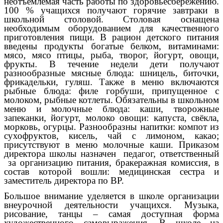
неотъемлемая часть работы по здоровьесбережению.
100 % учащихся получают горячие завтраки в
школьной столовой. Столовая оснащена
необходимым оборудованием для качественного
приготовления пищи. В рацион детского питания
введены продукты богатые белком, витаминами:
мясо, мясо птицы, рыба, творог, йогурт, овощи,
фрукты. В течение недели дети получают
разнообразные мясные блюда: шницель, биточки,
фрикадельки, гуляш. Также в меню включаются
рыбные блюда: филе горбуши, припущенное с
молоком, рыбные котлеты. Обязательны в школьном
меню и молочные блюда: каши, творожные
запеканки, йогурт, молоко овощи: капуста, свёкла,
морковь, огурцы. Разнообразны напитки: компот из
сухофруктов, кисель, чай с лимоном, какао;
присутствуют в меню молочные каши. Приказом
директора школы назначен педагог, ответственный
за организацию питания, бракеражная комиссия, в
состав которой вошли: медицинская сестра и
заместитель директора по ВР.
Большое внимание уделяется в школе организации
внеурочной деятельности учащихся. Музыка,
рисование, танцы – самая доступная форма
художественного самовыражения. В школе на