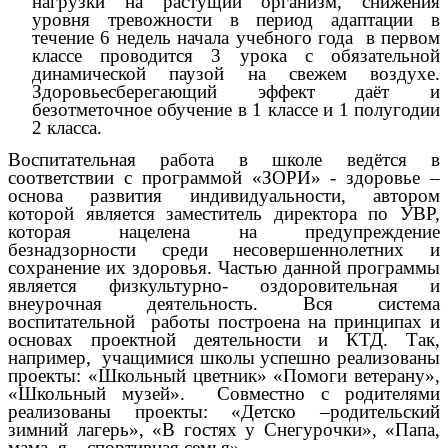
нагрузки на растущий организм, снижения
уровня тревожности в период адаптации в
течение 6 недель начала учебного года в первом
классе проводится 3 урока с обязательной
динамической паузой на свежем воздухе.
Здоровьесберегающий эффект даёт и
безотметочное обучение в 1 классе и 1 полугодии
2 класса.
Воспитательная работа в школе ведётся в
соответствии с программой «ЗОРИ» - здоровье –
основа развития индивидуальности, автором
которой является заместитель директора по УВР,
которая нацелена на предупреждение
безнадзорности среди несовершеннолетних и
сохранение их здоровья. Частью данной программы
является физкультурно- оздоровительная и
внеурочная деятельность. Вся система
воспитательной работы построена на принципах и
основах проектной деятельности и КТД. Так,
например, учащимися школы успешно реализованы
проекты: «Школьный цветник» «Помоги ветерану»,
«Школьный музей». Совместно с родителями
реализованы проекты: «Детско –родительский
зимний лагерь», «В гостях у Снегурочки», «Папа,
мама, я – спортивная семья»