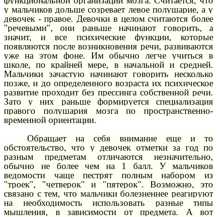
функциональной организации мозга. Считается, что
у мальчиков дольше созревает левое полушарие, а у
девочек - правое. Девочки в целом считаются более
"речевыми", они раньше начинают говорить, а
значит, и все психические функции, которые
появляются после возникновения речи, развиваются
уже на этом фоне. Им обычно легче учиться в
школе, по крайней мере, в начальной и средней.
Мальчики зачастую начинают говорить несколько
позже, и до определенного возраста их психическое
развитие проходит без прессинга собственной речи.
Зато у них раньше формируется специализация
правого полушария мозга по пространственно-
временной ориентации.
Обращает на себя внимание еще и то
обстоятельство, что у девочек отметки за год по
разным предметам отличаются незначительно,
обычно не более чем на 1 балл. У мальчиков
ведомости чаще пестрят полным набором из
"троек", "четверок" и "пятерок". Возможно, это
связано с тем, что мальчики болезненнее реагируют
на необходимость использовать разные типы
мышления, в зависимости от предмета. А вот