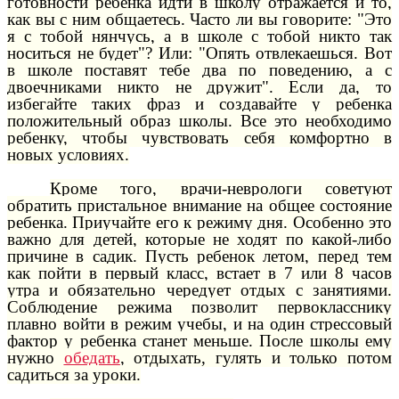
готовности ребенка идти в школу отражается и то,
как вы с ним общаетесь. Часто ли вы говорите: "Это
я с тобой нянчусь, а в школе с тобой никто так
носиться не будет"? Или: "Опять отвлекаешься. Вот
в школе поставят тебе два по поведению, а с
двоечниками никто не дружит". Если да, то
избегайте таких фраз и создавайте у ребенка
положительный образ школы. Все это необходимо
ребенку, чтобы чувствовать себя комфортно в
новых условиях.
Кроме того, врачи-неврологи советуют
обратить пристальное внимание на общее состояние
ребенка. Приучайте его к режиму дня. Особенно это
важно для детей, которые не ходят по какой-либо
причине в садик. Пусть ребенок летом, перед тем
как пойти в первый класс, встает в 7 или 8 часов
утра и обязательно чередует отдых с занятиями.
Соблюдение режима позволит первокласснику
плавно войти в режим учебы, и на один стрессовый
фактор у ребенка станет меньше. После школы ему
нужно
обедать
, отдыхать, гулять и только потом
садиться за уроки.