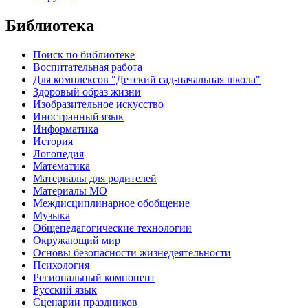
Библиотека
Поиск по библиотеке
Воспитательная работа
Для комплексов "Детский сад-начальная школа"
Здоровый образ жизни
Изобразительное искусство
Иностранный язык
Информатика
История
Логопедия
Математика
Материалы для родителей
Материалы МО
Междисциплинарное обобщение
Музыка
Общепедагогические технологии
Окружающий мир
Основы безопасности жизнедеятельности
Психология
Региональный компонент
Русский язык
Сценарии праздников