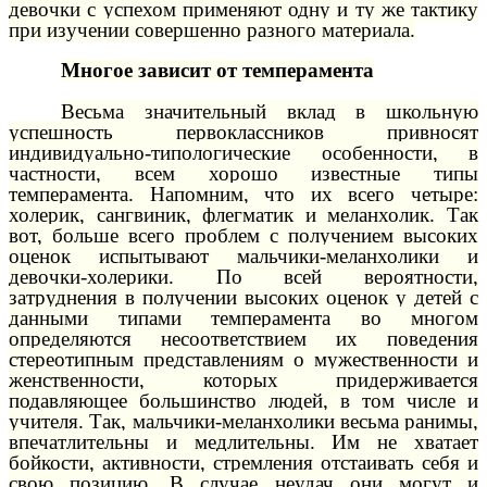
девочки с успехом применяют одну и ту же тактику
при изучении совершенно разного материала.
Многое зависит от темперамента
Весьма значительный вклад в школьную
успешность первоклассников привносят
индивидуально-типологические особенности, в
частности, всем хорошо известные типы
темперамента. Напомним, что их всего четыре:
холерик, сангвиник, флегматик и меланхолик. Так
вот, больше всего проблем с получением высоких
оценок испытывают мальчики-меланхолики и
девочки-холерики. По всей вероятности,
затруднения в получении высоких оценок у детей с
данными типами темперамента во многом
определяются несоответствием их поведения
стереотипным представлениям о мужественности и
женственности, которых придерживается
подавляющее большинство людей, в том числе и
учителя. Так, мальчики-меланхолики весьма ранимы,
впечатлительны и медлительны. Им не хватает
бойкости, активности, стремления отстаивать себя и
свою позицию. В случае неудач они могут и