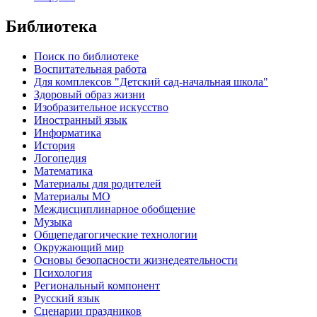
Библиотека
Поиск по библиотеке
Воспитательная работа
Для комплексов "Детский сад-начальная школа"
Здоровый образ жизни
Изобразительное искусство
Иностранный язык
Информатика
История
Логопедия
Математика
Материалы для родителей
Материалы МО
Междисциплинарное обобщение
Музыка
Общепедагогические технологии
Окружающий мир
Основы безопасности жизнедеятельности
Психология
Региональный компонент
Русский язык
Сценарии праздников