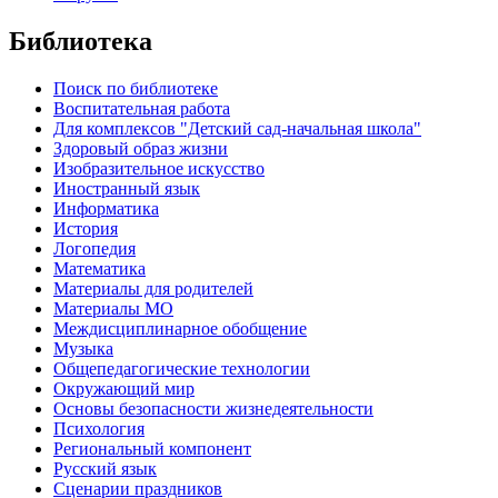
Библиотека
Поиск по библиотеке
Воспитательная работа
Для комплексов "Детский сад-начальная школа"
Здоровый образ жизни
Изобразительное искусство
Иностранный язык
Информатика
История
Логопедия
Математика
Материалы для родителей
Материалы МО
Междисциплинарное обобщение
Музыка
Общепедагогические технологии
Окружающий мир
Основы безопасности жизнедеятельности
Психология
Региональный компонент
Русский язык
Сценарии праздников