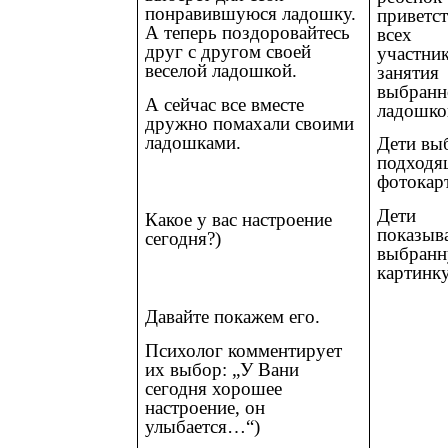
понравившуюся ладошку.
приветст
А теперь поздоровайтесь
всех
друг с другом своей
участни
веселой ладошкой.
занятия
выбранн
А сейчас все вместе
ладошко
дружно помахали своими
ладошками.
Дети вы
подход
фотокар
Дети
Какое у вас настроение
показыв
сегодня?)
выбран
картинк
Давайте покажем его.
Психолог комментирует
их выбор: „У Вани
сегодня хорошее
настроение, он
улыбается…“)