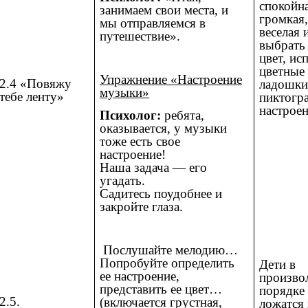
спокойна
занимаем свои места, и
громкая
мы отправляемся в
веселая и
путешествие».
выбрать 
цвет, ис
цветные
Упражнение «Настроение
2.4 «Повяжу
ладошки
музыки»
тебе ленту»
пиктогр
настроен
Психолог:
ребята,
оказывается, у музыки
тоже есть свое
настроение!
Наша задача — его
угадать.
Садитесь поудобнее и
закройте глаза.
Послушайте мелодию…
Попробуйте определить
Дети в
ее настроение,
произво
представить ее цвет…
порядке
2.5.
(включается грустная,
ложатся 