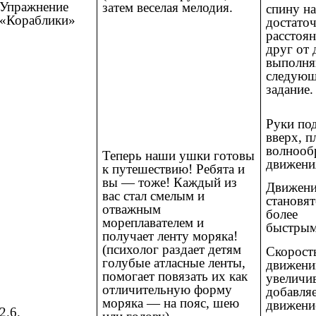
Упражнение
затем веселая мелодия.
спину н
«Кораблики»
достато
расстоя
друг от 
выполн
следующ
задание.
Руки по
вверх, п
волнооб
Теперь наши ушки готовы
движени
к путешествию! Ребята и
вы — тоже! Каждый из
Движен
вас стал смелым и
становят
отважным
более
мореплавателем и
быстры
получает ленту моряка!
(психолог раздает детям
Скорост
голубые атласные ленты,
движени
помогает повязать их как
увеличив
отличительную форму
добавля
моряка — на пояс, шею
движени
2.6.