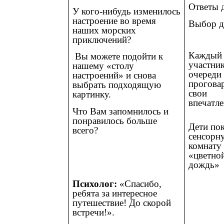
Ответы 
У кого-нибудь изменилось
настроение во время
Выбор д
наших морских
приключений?
Каждый
Вы можете подойти к
участни
нашему «столу
очереди
настроений» и снова
прогова
выбрать подходящую
свои
картинку.
впечатле
Что Вам запомнилось и
понравилось больше
Дети по
всего?
сенсорн
комнату 
«цветно
дождь»
Психолог:
«Спасибо,
ребята за интересное
путешествие! До скорой
встречи!».