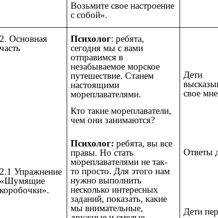
Возьмите свое настроение
с собой».
2. Основная
Психолог
: ребята,
часть
сегодня мы с вами
отправимся в
незабываемое морское
Дети
путешествие. Станем
высказы
настоящими
свое мне
мореплавателями.
Кто такие мореплаватели,
чем они занимаются?
Психолог:
ребята, вы все
Ответы д
правы. Но стать
мореплавателями не так-
то просто. Для этого нам
2.1 Упражнение
нужно выполнить
«Шумящие
несколько интересных
коробочки».
заданий, показать, какие
мы внимательные,
Дети пе
дружные и смелые.