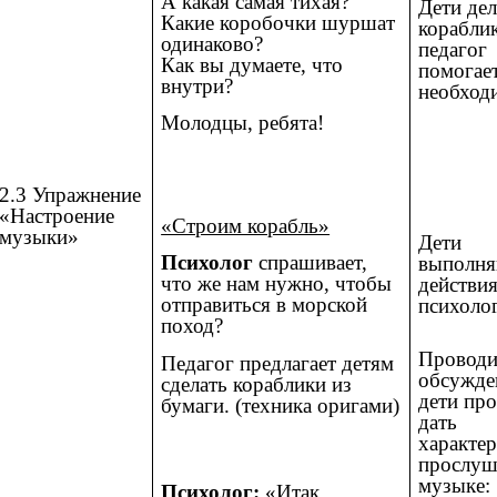
А какая самая тихая?
Дети де
Какие коробочки шуршат
корабли
одинаково?
педагог
Как вы думаете, что
помогае
внутри?
необход
Молодцы, ребята!
2.3 Упражнение
«Настроение
«Строим корабль»
музыки»
Дети
Психолог
спрашивает,
выполн
что же нам нужно, чтобы
действия
отправиться в морской
психоло
поход?
Проводи
Педагог предлагает детям
обсужде
сделать кораблики из
дети пр
бумаги. (техника оригами)
дать
характе
прослуш
музыке:
Психолог:
«Итак,