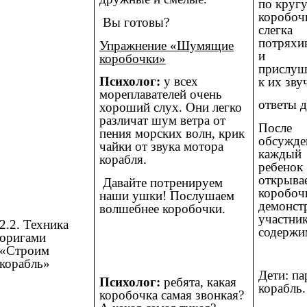
по круг
коробоч
Вы готовы?
слегка
потряхи
Упражнение «Шумящие
и
коробочки»
прислуш
Психолог:
у всех
к их зву
мореплавателей очень
ответы д
хороший слух. Они легко
различат шум ветра от
После
пения морских волн, крик
обсужде
чайки от звука мотора
каждый
корабля.
ребенок
открыва
Давайте потренируем
коробоч
наши ушки! Послушаем
демонст
волшебнее коробочки.
участник
2.2. Техника
содержи
оригами
«Строим
корабль»
Дети: па
Психолог:
ребята, какая
корабль.
коробочка самая звонкая?