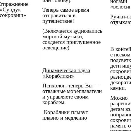
или голову).
ногами
Упражнение
«велоси
«Сундук
Теперь самое время
сокровищ»
отправиться в
Ручки-н
путешествие!
отдыхаю
(Включается аудиозапись
морской музыки,
создается приглушенное
освещение)
В конте
с песком
подсветк
дети ищ
Динамическая пауза
сокров
«Кораблики»
разноцв
декорат
Психолог: теперь Вы —
камни.
отважные мореплаватели
и управляете своим
Можно
кораблем.
разреши
детям вз
Кораблики плывут
понрави
плавно и медленно
сокрови
память 