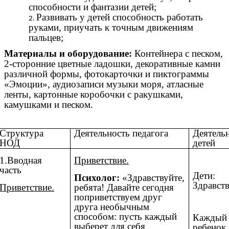
способности и фантазии детей;
Развивать у детей способность работать
руками, приучать к точным движениям
пальцев;
Материалы и оборудование:
Контейнера с песком,
2-сторонние цветные ладошки, декоративные камни
различной формы, фотокарточки и пиктограммы
«Эмоции», аудиозаписи музыки моря, атласные
ленты, картонные коробочки с ракушками,
камушками и песком.
Структура
Деятельность педагога
Деятель
НОД
детей
1.Вводная
Приветствие.
часть
Дети:
Психолог:
«Здравствуйте,
Здравств
Приветствие.
ребята! Давайте сегодня
поприветствуем друг
друга необычным
способом: пусть каждый
Каждый
выберет для себя
ребенок