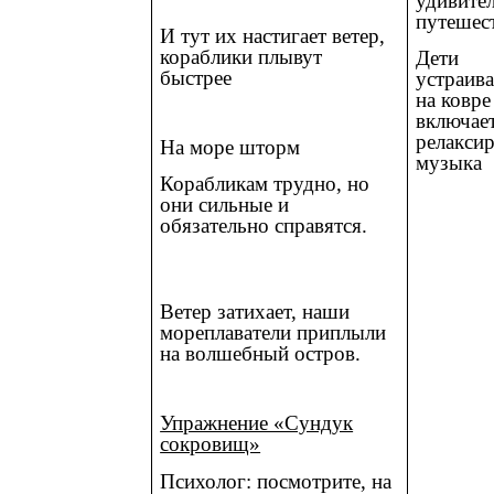
удивите
путешес
И тут их настигает ветер,
кораблики плывут
Дети
быстрее
устраив
на ковре 
включае
релакси
На море шторм
музыка
Корабликам трудно, но
они сильные и
обязательно справятся.
Ветер затихает, наши
мореплаватели приплыли
на волшебный остров.
Упражнение «Сундук
сокровищ»
Психолог: посмотрите, на