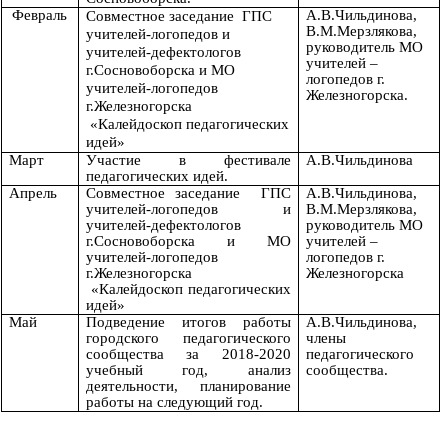
Февраль
А.В.Чильдинова,
Совместное заседание ГПС
В.М.Мерзлякова,
учителей-логопедов и
руководитель МО
учителей-дефектологов
учителей –
г.Сосновоборска и МО
логопедов г.
учителей-логопедов
Железногорска.
г.Железногорска
«Калейдоскоп педагогических
идей»
Март
Участие в фестивале
А.В.Чильдинова
педагогических идей.
Апрель
Совместное заседание ГПС
А.В.Чильдинова,
учителей-логопедов и
В.М.Мерзлякова,
учителей-дефектологов
руководитель МО
г.Сосновоборска и МО
учителей –
учителей-логопедов
логопедов г.
г.Железногорска
Железногорска
«Калейдоскоп педагогических
идей»
Май
Подведение итогов работы
А.В.Чильдинова,
городского педагогического
члены
сообщества за 2018-2020
педагогического
учебный год, анализ
сообщества.
деятельности, планирование
работы на следующий год.