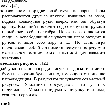
затруднения.
еёк''.
[21]
роизвольном порядке разбиться на пары. Пары
располагаются друг за другом, взявшись за руки,
подняв сомкнутые руки вверх, как бы образуя
крышу. Водящий проходит под сомкнутыми руками
и выбирает себе партнёра. Новая пара становится
сзади, а освободившийся участник игры заходит в
ручеёк и ищет себе пару и т.д. По сути, игра
представляет собой социометрическую процедуру и
оказывается эмоционально значимой для каждого
участника.
вместный рисунок''. [21]
ый участник по очереди рисует на доске или листе
бумаги какую-нибудь линию, имеющую отношение
к предыдущим. В результате получается совместный
рисунок. Участники обсуждают, что у них
получилось. Можно придумать рисунку или имя,
если это персонаж.
тие 8