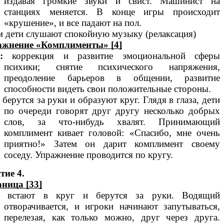
издавая громкие звуки и свист. Машинист на
станциях меняется. В конце игры происходит
«крушение», и все падают на пол.
м дети слушают спокойную музыку (релаксация)
ажнение «Комплименты» [4]
:
коррекция и развитие эмоциональной сферы
психики; снятие психического напряжения,
преодоление барьеров в общении, развитие
способности видеть свои положительные стороны.
 берутся за руки и образуют круг. Глядя в глаза, дети
по очереди говорят друг другу несколько добрых
слов, за что-нибудь хвалят. Принимающий
комплимент кивает головой: «Спасибо, мне очень
приятно!» Затем он дарит комплимент своему
соседу. Упражнение проводится по кругу.
тие 4.
ница [33]
и встают в круг и берутся за руки. Водящий
отворачивается, и игроки начинают запутываться,
перелезая, как только можно, друг через друга.