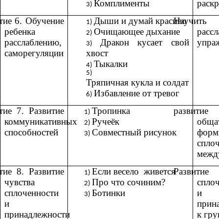
Комплименты
раск
тие 6.
Обучение
Дыши и думай красиво
Научить 
ребенка
Очищающее дыхание
расс
расслаблению,
Дракон кусает свой
упра
саморегуляции
хвост
Тыкалки
Тряпичная кукла и солдат
Избавление от тревог
тие 7. Развитие
Тропинка
развитие
коммуникативных
Ручеёк
обща
способностей
Совместный рисунок
форм
спло
межд
тие 8. Развитие
Если весело живется
Развитие
чувства
Про что сочиним?
спло
сплоченности
Ботинки
и
и
прин
принадлежности
к гру