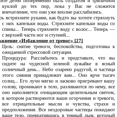
ите детей попеременно быть солдатом и тряпичной
куклой до тех пор, пока у Вас не сложится
впечатление, что они уже вполне расслабились.
рь встряхните руками, как будто вы хотите стряхнуть
с них капельки воды. Стряхните капельки воды со
спины... Теперь стряхните воду с волос... Теперь —
с верхней части ног и ступней...
жнение «Избавление от тревог» [27]
Цель: снятие тревоги, беспокойства, подготовка к
ожидаемой стрессовой ситуации.
Процедура: Расслабьтесь и представьте, что вы
сидите на чудесной зеленой лужайке в ясный
солнечный день... Небо озарено радугой, и частица
этого сияния принадлежит вам... Оно ярче тысяч
солнц... Его лучи мягко и ласково пригревают вашу
голову, проникают в тело, разливаются по нему, все
оно наполняется очищающим целительным светом,
в котором растворяются ваши огорчения и тревоги,
все отрицательные мысли и чувства, страхи и
предположения. Все нездоровые частицы покидают
ваше тело, превратившись в темный дым, который