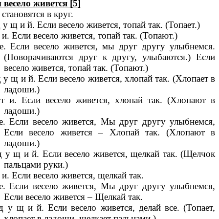
 весело живется [5]
 становятся в круг.
д у щ и й. Если весело живется, топай так. (Топает.)
т и. Если весело живется, топай так. (Топают.)
е. Если весело живется, мы друг другу улыбнемся.
(Поворачиваются друг к другу, улыбаются.) Если
весело живется, топай так. (Топают.)
д у щ и й. Если весело живется, хлопай так. (Хлопает в
ладоши.)
т и. Если весело живется, хлопай так. (Хлопают в
ладоши.)
е. Если весело живется, Мы друг другу улыбнемся,
Если весело живется – Хлопай так. (Хлопают в
ладоши.)
д у щ и й. Если весело живется, щелкай так. (Щелчок
пальцами руки.)
т и. Если весело живется, щелкай так.
е. Если весело живется, Мы друг другу улыбнемся,
Если весело живется – Щелкай так.
д у щ и й. Если весело живется, делай все. (Топает,
хлопает в ладоши, щелкает пальцами.)