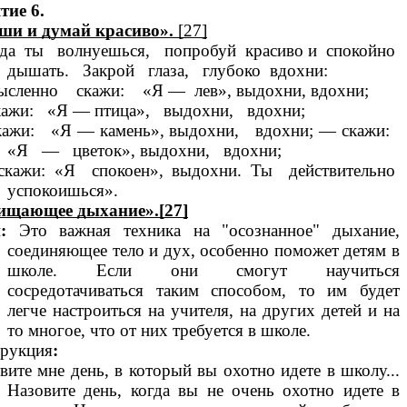
тие 6.
ши и думай красиво».
[27]
да ты волнуешься, попробуй красиво и спокойно
дышать. Закрой глаза, глубоко вдохни:
сленно скажи: «Я — лев», выдохни, вдохни;
ажи: «Я — птица», выдохни, вдохни;
ажи: «Я — камень», выдохни, вдохни; — скажи:
«Я — цветок», выдохни, вдохни;
кажи: «Я спокоен», выдохни. Ты действительно
успокоишься».
ищающее дыхание».[27]
и
:
Это важная техника на "осознанное" дыхание,
соединяющее тело и дух, особенно поможет детям в
школе. Если они смогут научиться
сосредотачиваться таким способом, то им будет
легче настроиться на учителя, на других детей и на
то многое, что от них требуется в школе.
рукция
:
вите мне день, в который вы охотно идете в школу...
Назовите день, когда вы не очень охотно идете в