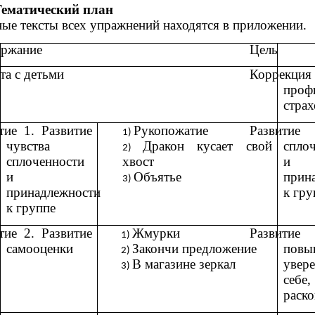
Тематический план
ые тексты всех упражнений находятся в приложении.
ержание
Цель
та с детьми
Корре
проф
страх
тие 1. Развитие
Рукопожатие
Развитие
чувства
Дракон кусает свой
спло
сплоченности
хвост
и
и
Объятье
прин
принадлежности
к гру
к группе
тие 2. Развитие
Жмурки
Разви
самооценки
Закончи предложение
повы
В магазине зеркал
увер
себе,
раско