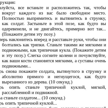
рукция
:
луйста, все встаньте и расположитесь так, чтобы
вокруг каждого из вас было свободное место.
Полностью выпрямитесь и вытянитесь в струнку,
как солдат. Застыньте в этой позе, как будто вы
одеревенели, и не двигайтесь, примерно вот так...
(Покажите детям эту позу.)
перь наклонитесь вперед и расставьте руки, чтобы они
болтались как тряпки. Станьте такими же мягкими и
подвижными, как тряпичная кукла. (Покажите детям
и эту позу.) Слегка согните колени и почувствуйте,
как ваши кости становятся мягкими, а суставы очень
подвижными...
рь снова покажите солдата, вытянутого в струнку и
абсолютно прямого и негнущегося, как будто
вырезанного из дерева. (10 секунд.)
ерь опять станьте тряпичной куклой, мягкой,
расслабленной и подвижной.
а станьте солдатом... (10 секунд.)
рь опять тряпичной куклой...