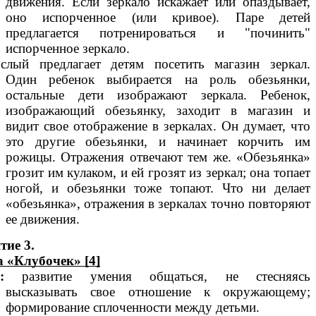
движения. Если зеркало искажает или опаздывает,
оно испорченное (или кривое). Паре детей
предлагается потренироваться и "починить"
испорченное зеркало.
слый предлагает детям посетить магазин зеркал.
Один ребенок выбирается на роль обезьянки,
остальные дети изображают зеркала. Ребенок,
изображающий обезьянку, заходит в магазин и
видит свое отображение в зеркалах. Он думает, что
это другие обезьянки, и начинает корчить им
рожицы. Отражения отвечают тем же. «Обезьянка»
грозит им кулаком, и ей грозят из зеркал; она топает
ногой, и обезьянки тоже топают. Что ни делает
«обезьянка», отражения в зеркалах точно повторяют
ее движения.
тие 3.
 «Клубочек» [4]
:
развитие умения общаться, не стесняясь
высказывать свое отношение к окружающему;
формирование сплоченности между детьми.