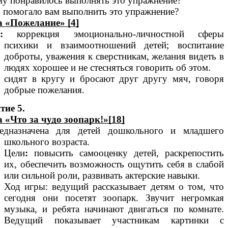
му понравилось выполнять это упражнение?
о помогало вам выполнить это упражнение?
 «Пожелание» [4]
:
коррекция эмоционально-личностной сферы
психики и взаимоотношений детей; воспитание
доброты, уважения к сверстникам, желания видеть в
людях хорошее и не стесняться говорить об этом.
 сидят в кругу и бросают друг другу мяч, говоря
добрые пожелания.
тие 5.
 «Что за чудо зоопарк!»[18]
дназначена для детей дошкольного и младшего
школьного возраста.
Цели
:
повысить самооценку детей, раскрепостить
их, обеспечить возможность ощутить себя в слабой
или сильной роли, развивать актерские навыки.
Ход
игры: ведущий рассказывает детям о том, что
сегодня они посетят зоопарк. Звучит негромкая
музыка, и ребята начинают двигаться по комнате.
Ведущий показывает участникам картинки с