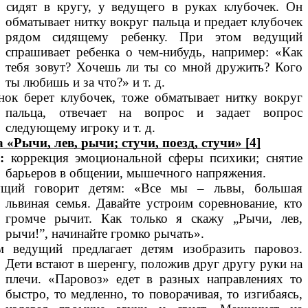
 сидят в кругу, у ведущего в руках клубочек. Он
обматывает нитку вокруг пальца и предает клубочек
рядом сидящему ребенку. При этом ведущий
спрашивает ребенка о чем-нибудь, например: «Как
тебя зовут? Хочешь ли ты со мной дружить? Кого
ты любишь и за что?» и т. д.
нок берет клубочек, тоже обматывает нитку вокруг
пальца, отвечает на вопрос и задает вопрос
следующему игроку и т. д.
 «Рычи, лев, рычи; стучи, поезд, стучи» [4]
:
коррекция эмоциональной сферы психики; снятие
барьеров в общении, мышечного напряжения.
ущий говорит детям: «Все мы – львы, большая
львиная семья. Давайте устроим соревнование, кто
громче рычит. Как только я скажу „Рычи, лев,
рычи!”, начинайте громко рычать».
м ведущий предлагает детям изобразить паровоз.
Дети встают в шеренгу, положив друг другу руки на
плечи. «Паровоз» едет в разных направлениях то
быстро, то медленно, то поворачивая, то изгибаясь,