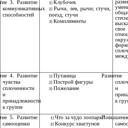
разви
тие 3. Развитие
Клубочек
умен
коммуникативных
Рычи, лев, рычи; стучи,
обща
способностей
поезд, стучи
стесн
Комплименты
выск
свое
отн
окру
форм
спло
межд
тие 4. Развитие
Путаница
Развитие
чувства
Построй фигуры
спло
сплоченности
Пожелание
и
и
прин
принадлежности
к гру
к группе
тие 5. Развитие
Что за чудо зоопарк?
Повышени
самооценки
Конкурс хвастунов
само