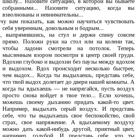
школу... Назовите ситуацию, в которой вы бываете
собранными... Назовите ситуацию, когда вы
взволнованы и невнимательны...
чу вам показать, как можно научиться чувствовать
себя уверенным, довольным и бодрым...
, выпрямившись, на стул и держи спину совсем
прямо. Положи руки на стол или на колени так,
чтобы ладони смотрели на потолок. Теперь
мысленным взором посмотри в центр своей груди.
Вдохни глубоко и выдохни без паузы между вдохом
и выдохом. Вдох происходит несколько быстрее,
чем выдох... Когда ты выдыхаешь, представь себе,
что твой выдох долетает до двери нашей комнаты. А
когда ты вдыхаешь — не напрягайся, пусть воздух
просто снова войдет в твое тело... Если хочешь,
можешь своему дыханию придать какой-то цвет.
Например, выдыхать серый воздух. И представь
себе, что ты выдыхаешь свое беспокойство, свой
страх, свое напряжение. А вдыхаемому воздуху
можно дать какой-нибудь другой, приятный цвет,
например, голубой. И представь себе, что ты