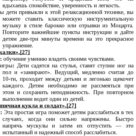
вдыхаешь спокойствие, уверенность и легкость.
ы дети привыкли к этой релаксационной технике, вы
можете ставить классическую инструментальную
музыку в стиле барокко или отрывки из Моцарта.
Повторите важнейшие пункты инструкции и дайте
детям две-три минуты времени на это прекрасное
упражнение.
алки».[27]
:
обучение умению владеть своими чувствами.
 игры
:
Дети садятся на стулья, ставят ступни ног на
пол и «замирают». Ведущий, медленно считая до
10-ти, проходит между детьми и легонько щекочет
каждого. Детям необходимо не рассмеяться при
этом и сохранить неподвижность. При повторном
выполнении водит один из детей.
пичная кукла и солдат».[27]
и
:
Эта простая игра поможет детям расслабиться в тех
случаях, когда они сильно напряжены. Быстро
напрячь мускулы и затем их отпустить — это
испытанный и надежный способ расслабиться.