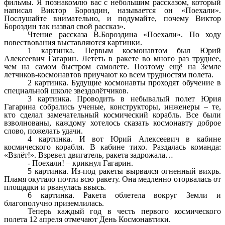
фильмы. Я познакомлю вас с небольшим рассказом, который
написал Виктор Бороздин, называется он «Поехали».
Послушайте внимательно, и подумайте, почему Виктор
Бороздин так назвал свой рассказ».
Чтение рассказа В.Бороздина «Поехали». По ходу
повествования выставляются картинки.
1 картинка. Первым космонавтом был Юрий
Алексеевич Гагарин. Лететь в ракете во много раз труднее,
чем на самом быстром самолете. Поэтому ещё на Земле
летчиков-космонавтов приучают ко всем трудностям полета.
2 картинка. Будущие космонавты проходят обучение в
специальной школе звездолётчиков.
3 картинка. Проводить в небывалый полет Юрия
Гагарина собрались ученые, конструкторы, инженеры – те,
кто сделал замечательный космический корабль. Все были
взволнованы, каждому хотелось сказать космонавту доброе
слово, пожелать удачи.
4 картинка. И вот Юрий Алексеевич в кабине
космического корабля. В кабине тихо. Раздалась команда:
«Взлёт!». Взревел двигатель, ракета задрожала…
- Поехали! – крикнул Гагарин.
5 картинка. Из-под ракеты вырвался огненный вихрь.
Пламя окутало почти всю ракету. Она медленно оторвалась от
площадки и рванулась ввысь.
6 картинка. Ракета облетела вокруг Земли и
благополучно приземлилась.
Теперь каждый год в честь первого космического
полета 12 апреля отмечают День Космонавтики.