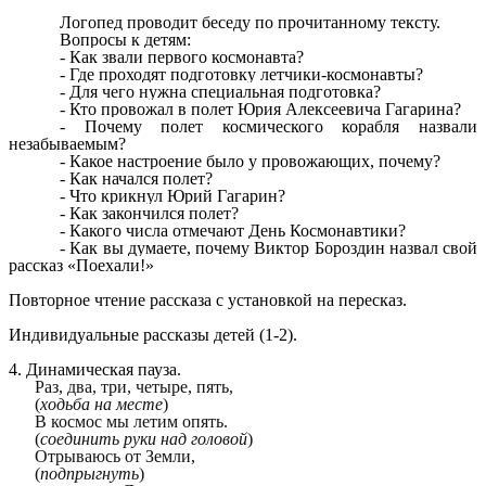
Логопед проводит беседу по прочитанному тексту.
Вопросы к детям:
- Как звали первого космонавта?
- Где проходят подготовку летчики-космонавты?
- Для чего нужна специальная подготовка?
- Кто провожал в полет Юрия Алексеевича Гагарина?
- Почему полет космического корабля назвали
незабываемым?
- Какое настроение было у провожающих, почему?
- Как начался полет?
- Что крикнул Юрий Гагарин?
- Как закончился полет?
- Какого числа отмечают День Космонавтики?
- Как вы думаете, почему Виктор Бороздин назвал свой
рассказ «Поехали!»
Повторное чтение рассказа с установкой на пересказ.
Индивидуальные рассказы детей (1-2).
4. Динамическая пауза.
Раз, два, три, четыре, пять,
(
ходьба на месте
)
В космос мы летим опять.
(
соединить руки над головой
)
Отрываюсь от Земли,
(
подпрыгнуть
)