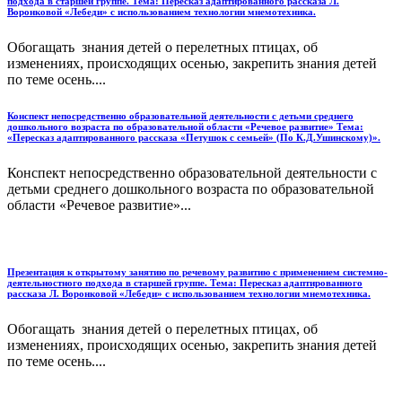
подхода в старшей группе. Тема: Пересказ адаптированного рассказа Л.
Воронковой «Лебеди» с использованием технологии мнемотехника.
Обогащать знания детей о перелетных птицах, об
изменениях, происходящих осенью, закрепить знания детей
по теме осень....
Конспект непосредственно образовательной деятельности с детьми среднего
дошкольного возраста по образовательной области «Речевое развитие» Тема:
«Пересказ адаптированного рассказа «Петушок с семьей» (По К.Д.Ушинскому)».
Конспект непосредственно образовательной деятельности с
детьми среднего дошкольного возраста по образовательной
области «Речевое развитие»...
Презентация к открытому занятию по речевому развитию с применением системно-
деятельностного подхода в старшей группе. Тема: Пересказ адаптированного
рассказа Л. Воронковой «Лебеди» с использованием технологии мнемотехника.
Обогащать знания детей о перелетных птицах, об
изменениях, происходящих осенью, закрепить знания детей
по теме осень....