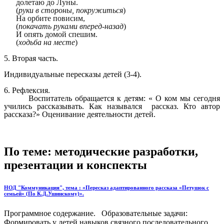
долетаю до Луны.
(
руки в стороны, покружиться
)
На орбите повисим,
(
покачать руками вперед-назад
)
И опять домой спешим.
(
ходьба на месте
)
5. Вторая часть.
Индивидуальные пересказы детей (3-4).
6. Рефлексия.
Воспитатель обращается к детям: « О ком мы сегодня
учились рассказывать. Как назывался рассказ. Кто автор
рассказа?» Оценивание деятельности детей.
По теме: методические разработки,
презентации и конспекты
НОД "Коммуникация", тема : «Пересказ адаптированного рассказа «Петушок с
семьей» (По К.Д.Ушинскому)».
Программное содержание. Образовательные задачи:
Формировать у детей навыков связного последовательного