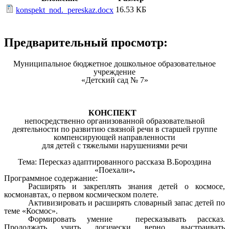
16.53 КБ
konspekt_nod._pereskaz.docx
Предварительный просмотр:
Муниципальное бюджетное дошкольное образовательное
учреждение
«Детский сад № 7»
КОНСПЕКТ
непосредственно организованной образовательной
деятельности по развитию связной речи в старшей группе
компенсирующей направленности
для детей с тяжелыми нарушениями речи
Тема: Пересказ адаптированного рассказа В.Бороздина
«Поехали»
.
Программное содержание:
Расширять и закреплять знания детей о космосе,
космонавтах, о первом космическом полете.
Активизировать и расширять словарный запас детей по
теме «Космос».
Формировать умение пересказывать рассказ.
Продолжать учить логически верно, выстраивать