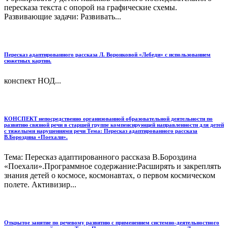
пересказа текста с опорой на графические схемы.
Развивающие задачи: Развивать...
Пересказ адаптированного рассказа Л. Воронковой «Лебеди» с использованием
сюжетных картин.
конспект НОД...
КОНСПЕКТ непосредственно организованной образовательной деятельности по
развитию связной речи в старшей группе компенсирующей направленности для детей
с тяжелыми нарушениями речи Тема: Пересказ адаптированного рассказа
В.Бороздина «Поехали».
Тема: Пересказ адаптированного рассказа В.Бороздина
«Поехали».Программное содержание:Расширять и закреплять
знания детей о космосе, космонавтах, о первом космическом
полете. Активизир...
Открытое занятие по речевому развитию с применением системно-деятельностного