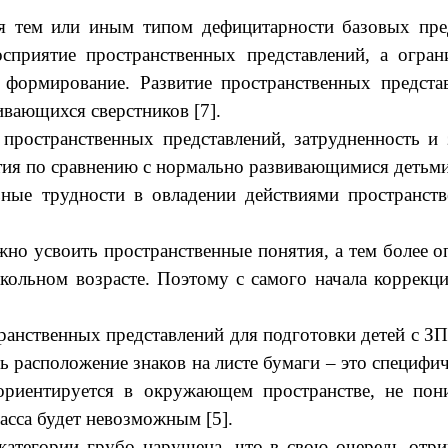
я тем или иным типом дефицитарности базовых пред
осприятие пространственных представлений, а огра
формирование. Развитие пространственных представ
ивающихся сверстников [7].
пространственных представлений, затрудненность и 
тия по сравнению с нормально развивающимися детьми 
ные трудности в овладении действиями пространств
но усвоить пространственные понятия, а тем более о
кольном возрасте. Поэтому с самого начала коррекц
анственных представлений для подготовки детей с ЗП
 расположение знаков на листе бумаги – это специфи
ориентируется в окружающем пространстве, не пон
асса будет невозможным [5].
 категории грубо нарушена, что в свою очередь отр