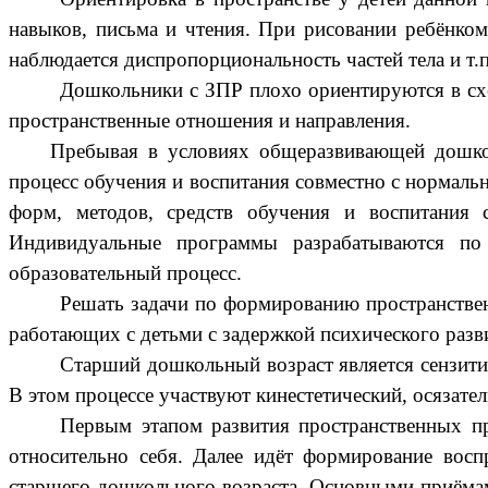
навыков, письма и чтения. При рисовании ребёнко
наблюдается диспропорциональность частей тела и т.п.
Дошкольники с ЗПР плохо ориентируются в сх
пространственные отношения и направления.
Пребывая в условиях общеразвивающей дошкол
процесс обучения и воспитания совместно с нормал
форм, методов, средств обучения и воспитания 
Индивидуальные программы разрабатываются по
образовательный процесс.
Решать задачи по формированию пространствен
работающих с детьми с задержкой психического разв
Старший дошкольный возраст является сензити
В этом процессе участвуют кинестетический, осязате
Первым этапом развития пространственных пр
относительно себя. Далее идёт формирование вос
старшего дошкольного возраста. Основными приёмам