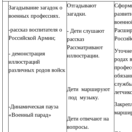
Отгадывают
Сформи
Загадывание загадок о
загадки.
развити
военных профессиях.
военно
-рассказ воспитателя о
Расшир
- Дети слушают
Российской Армии;
Россий
рассказ
Рассматривают
Уточне
- демонстрация
иллюстрации.
родах 
иллюстраций
профес
различных родов войск
обязан
службы
Дети маршируют
летчико
под музыку.
Закреп
-Динамическая пауза
маршир
«Военный парад»
Дети отвечают на
вопросы.