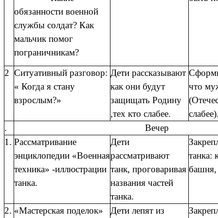
обязанности военной
службы солдат? Как
мальчик помог
пограничникам?
2
Ситуативный разговор:
Дети рассказывают
Сформи
« Когда я стану
как они будут
что му
взрослым?»
защищать Родину
(Отечес
,тех кто слабее.
слабее)
.
Вечер
1.
Рассматривание
Дети
Закреп
энциклопедии «Военная
рассматривают
танка: 
техника» -иллюстрации
танк, проговаривая
башня,
танка.
названия частей
танка.
2.
«Мастерская поделок»
Дети лепят из
Закреп