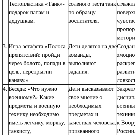
Тестопластика «Танк»-
соленого теста танк
сглажи
подарок папам и
по образцу
поверх
дедушкам.
воспитателя.
чувств
пропор
моторик
3.
Игра-эстафета «Полоса
Дети делятся на две
Создан
препятствий: пройди
команды,
эмоцио
через болото, попади в
выполняют
раскре
цель, перепрыгни
задания.
развити
канаву.»
ловкост
4.
Беседа: «Что нужно
Дети высказывают
Закреп
военному?» Какие
свое мнение о
дисцип
предметы и военную
необходимых
военны
технику необходимо
предметах и
техник
иметь летчику, моряку,
качествах человека,
к Воор
танкисту,
призванного
России