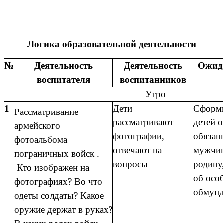
Логика образовательной деятельности
№
Деятельность
Деятельность
Ожид
воспитателя
воспитанников
Утро
1
Дети
Сформи
Рассматривание
рассматривают
детей 
армейского
фотографии,
обязан
фотоальбома
отвечают на
мужчи
пограничных войск .
вопросы
родину
Кто изображен на
об осо
фотографиях? Во что
обмунд
одеты солдаты? Какое
оружие держат в руках?