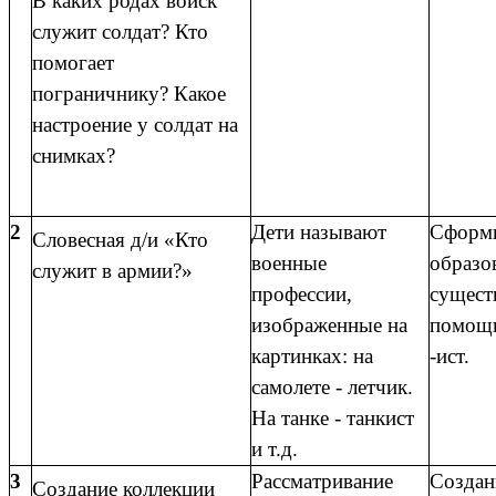
В каких родах войск
служит солдат? Кто
помогает
пограничнику? Какое
настроение у солдат на
снимках?
2
Дети называют
Сформи
Словесная д/и «Кто
военные
образо
служит в армии?»
профессии,
сущест
изображенные на
помощь
картинках: на
-ист.
самолете - летчик.
На танке - танкист
и т.д.
3
Рассматривание
Создан
Создание коллекции