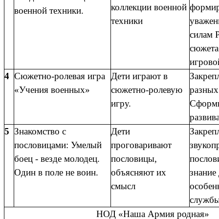
коллекции военной
форми
военной техники.
техники
уважен
силам 
сюжета
игрово
4
Сюжетно-ролевая игра
Дети играют в
Закреп
«Учения военных»
сюжетно-ролевую
разных
игру.
Сформи
развив
5
Знакомство с
Дети
Закреп
пословицами: Умелый
проговаривают
звукоп
боец - везде молодец.
пословицы,
послов
Один в поле не воин.
объясняют их
знание 
смысл
особен
службы
НОД «Наша Армия родная»