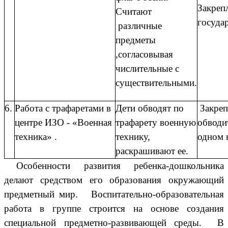
Закреп
Считают
госуда
различные
предметы
,согласовывая
числительные с
существительными.
6.
Работа с трафаретами в
Дети обводят по
Закреп
центре ИЗО - «Военная
трафарету военную
обводи
техника» .
технику,
одном 
раскрашивают ее.
Особенности развития ребенка-дошкольника
делают средством его образования окружающий
предметный мир.
Воспитательно-образовательная
работа в группе строится на основе создания
специальной предметно-развивающей среды. В