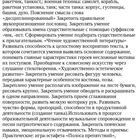
ракетчик, танкист,; военная техника: самолет, корабль,
ракетная установка, танк; части танка: корпус, гусеницы,
башня, дуло. Пояснение смысла слова
«дисциплинированный» Закрепить правильное
звукопроизношение пословиц. Закреплять умение
образовывать имена существительные с помощью суффиксов
-чик, -ист. Сформировать умение подбирать существительные
к прилагательным. «Чтение художественной литературы»
Развивать способность к целостному восприятию текста, в
котором сочетаются умения выявлять основное содержание,
понимать главные характеристики героев несложные мотивы
их поступков. Приобщение к словесному искусству через
слушание стихотворения. «Художественно-эстетическое
развитие» Закрепить умение рисовать фигуру человека,
передавая характерные особенности костюма, позы.
Закреплено умение располагать изображение на листе бумаги,
рисовать крупно. Закрепить умение обводить и раскрашивать
в одном направлении. Закрепить прием сглаживания
поверхности, развить мелкую моторику рук. Развивать
чувство формы, пропорций, способности в продуктивной
деятельности (создание танка).Использовать в процессе
образовательной деятельности музыкальное сопровождение и
песни патриотического содержания. Закрепить певческие
навыки, эмоциональную отзывчивость. Методы и приемы:
Практические: игра-эстафета «Полоса препятствий»,