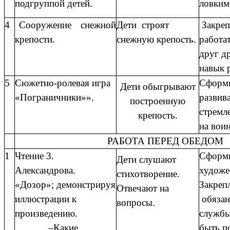
подгруппой детей.
ловким
4
Сооружение снежной
Дети строят
Закреп
крепости.
снежную крепость.
работа
друг д
навык 
5
Сюжетно-ролевая игра
Сформи
Дети обыгрывают
«Пограничники»».
развив
построенную
стремл
крепость.
на вои
РАБОТА ПЕРЕД ОБЕДОМ
1
Чтение 3.
Сформи
Дети слушают
Александрова.
художе
стихотворение.
«Дозор»; демонстрируя
Закреп
Отвечают на
иллюстрации к
обязан
вопросы.
произведению.
службы
–Какие
быть п