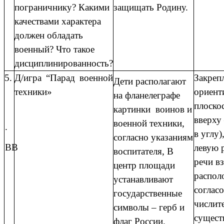
пограничнику? Какими
защищать Родину.
качествами характера
должен обладать
военный? Что такое
дисциплинированность?
5.
Д/игра “Парад военной
Закреп
Дети располагают
техники»
ориент
на фланелеграфе
плоскос
картинки воинов и
вверху 
военной техники,
.
в углу)
согласно указаниям
ВВ
левую р
воспитателя, В
речи в
центр площади
распол
устанавливают
соглас
государственные
числит
символы – герб и
сущест
флаг России.