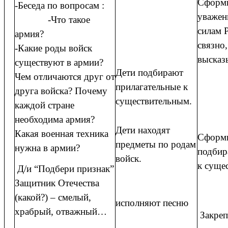
Сформи
-Беседа по вопросам :
уважен
-Что такое
силам 
армия?
связно
-Какие роды войск
высказ
существуют в армии?
Дети подбирают
Чем отличаются друг от
прилагательные к
друга войска? Почему
существительным.
каждой стране
необходима армия?
Дети находят
Какая военная техника
Сформи
предметы по родам
нужна в армии?
подбир
войск.
к суще
Д/и “Подбери признак”
Защитник Отечества
(какой?) – смелый,
исполняют песню
храбрый, отважный…
Закреп