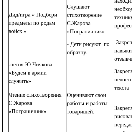
находи
Слушают
необхо
Дид/игра « Подбери
стихотворение
техник
предметы по родам
С.Жарова
профес
войск »
«Пограничник»
-Закре
- Дети рисуют по
навыки
образцу.
отзывч
-песня Ю.Чичкова
Закреп
«Будем в армии
целост
служить»
текста
Чтение стихотворения
Оценивают свои
С.Жарова
работы и работы
Закреп
«Пограничник»
товарищей.
рисова
переда