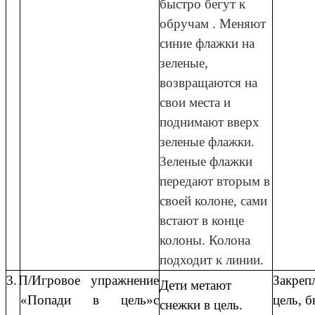
быстро бегут к
обручам . Меняют
синие флажки на
зеленые,
возвращаются на
свои места и
поднимают вверх
зеленые флажки.
Зеленые флажки
передают вторым в
своей колоне, сами
встают в конце
колоны. Колона
подходит к линии.
3.
П/Игровое упражнение
Закреп
Дети метают
«Попади в цель»с
цель, 
снежки в цель.