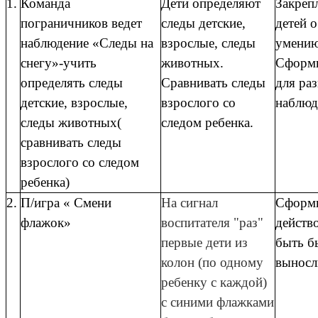
1.
Команда
Дети определяют
Закреп
пограничников ведет
следы детские,
детей о
наблюдение «Следы на
взрослые, следы
умению
снегу»-учить
животных.
Сформи
определять следы
Сравнивать следы
для ра
детские, взрослые,
взрослого со
наблюд
следы животных(
следом ребенка.
сравнивать следы
взрослого со следом
ребенка)
2.
П/игра « Смени
На сигнал
Сформи
флажок»
воспитателя "раз"
действо
первые дети из
быть б
колон (по одному
выносл
ребенку с каждой)
с синими флажками