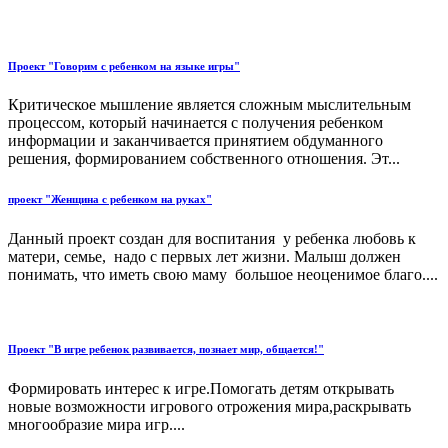
Проект "Говорим с ребенком на языке игры"
Критическое мышление является сложным мыслительным
процессом, который начинается с получения ребенком
информации и заканчивается принятием обдуманного
решения, формированием собственного отношения. Эт...
проект "Женщина с ребенком на руках"
Данный проект создан для воспитания у ребенка любовь к
матери, семье, надо с первых лет жизни. Малыш должен
понимать, что иметь свою маму большое неоценимое благо....
Проект "В игре ребенок развивается, познает мир, общается!"
Формировать интерес к игре.Помогать детям открывать
новые возможности игрового отрожения мира,раскрывать
многообразие мира игр....