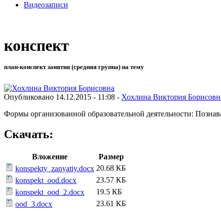
Видеозаписи
конспект
план-конспект занятия (средняя группа) на тему
Опубликовано 14.12.2015 - 11:08 -
Хохлина Виктория Борисовн
Формы организованной образовательной деятельности: Познава
Скачать:
Вложение
Размер
20.68 КБ
konspekty_zanyatiy.docx
23.57 КБ
konspekt_ood.docx
19.5 КБ
konspekt_ood_2.docx
23.61 КБ
ood_3.docx