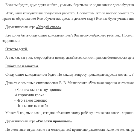
Если вы будете, друг друга любить, уважать, беречь ваше родословное древо будет
Итак, наша консультация продолжает работать. Посмотрим, что за вопрос лежит в тр
право на образование? Кто обучает вас здесь, в детском саду? Кто вас будет учить в 
Дидактическая игра
«Угадай слово»
.
Кто хочет быть следующим консультантом?
(Вызываю следующего ребёнка)
. Посмот
здоровыми.
Ответы детей.
А так как вы у нас скоро идёте в школу, давайте вспомним правила безопасности дет
Работа по плакатам.
Следующим консультантом будет. По какому вопросу проконсультируешь нас ты. .. 
Давайте с помощью стихотворения В. В. Маяковского «Что такое хорошо и что такое
«Крошка сын к отцу пришел
И спросила кроха:
- Что такое хорошо
- Что такое плохо?»
Может быть, мы с вами, сегодня объясним этому ребёнку, что же это такое - хорошо
Дидактическая игра
«Разложи правильно»
.
По окончании игры, какие вы молодцы, всё правильно разложили. Конечно же, мы ра