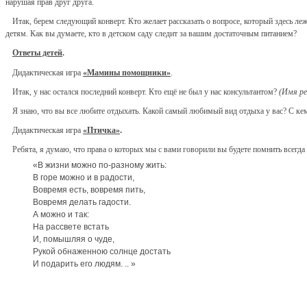
нарушая прав друг друга.
Итак, берем следующий конверт. Кто желает рассказать о вопросе, который здесь ле
детям. Как вы думаете, кто в детском саду следит за вашим достаточным питанием?
Ответы детей
.
Дидактическая игра
«Мамины помощники»
.
Итак, у нас остался последний конверт. Кто ещё не был у нас консультантом?
(Имя ре
Я знаю, что вы все любите отдыхать. Какой самый любимый вид отдыха у вас? С кем
Дидактическая игра
«Птичка»
.
Ребята, я думаю, что права о которых мы с вами говорили вы будете помнить всегда
«В жизни можно по-разному жить:
В горе можно и в радости,
Вовремя есть, вовремя пить,
Вовремя делать гадости.
А можно и так:
На рассвете встать
И, помышляя о чуде,
Рукой обнаженною солнце достать
И подарить его людям. .. »