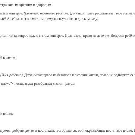
 всегда живым крепким и здоровым.
етьем конверте.
(Вызываю третьего ребёнка. )
, о каком праве рассказывает тебе эта ка
школе? А сейчас мы посмотрим, чему вы научились в детском саду.
рим, что за вопрос лежит в этом конверте. Правильно, право на лечение. Вопросы ребён
ей в жизни.
?
(Имя ребёнка)
. Дети имеют право на безопасные условия жизни, право не подвергатьс
 плохо?» постараемся разобраться с этим правом.
 и плохо.
дуемся добрым делам и поступкам, и огорчаемся, если окружающие поступают плохо. На