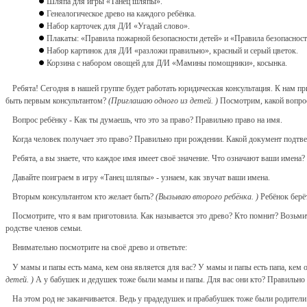
Шляпа для игры «Танец шляпы».
Генеалогическое древо на каждого ребёнка.
Набор карточек для Д/И «Угадай слово».
Плакаты: «Правила пожарной безопасности детей» и «Правила безопасности
Набор картинок для Д/И «разложи правильно», красный и серый цветок.
Корзина с набором овощей для Д/И «Мамины помощники», косынка.
Ребята! Сегодня в нашей группе будет работать юридическая консультация. К нам пр
быть первым консультантом?
(Приглашаю одного из детей. )
Посмотрим, какой вопрос
Вопрос ребёнку - Как ты думаешь, что это за право? Правильно право на имя.
Когда человек получает это право? Правильно при рождении. Какой документ подтве
Ребята, а вы знаете, что каждое имя имеет своё значение. Что означают ваши имена?
Давайте поиграем в игру «Танец шляпы» - узнаем, как звучат ваши имена.
Вторым консультантом кто желает быть?
(Вызываю второго ребёнка. )
Ребёнок берёт
Посмотрите, что я вам приготовила. Как называется это древо? Кто помнит? Возьми
родстве членов семьи.
Внимательно посмотрите на своё древо и ответьте:
У мамы и папы есть мама, кем она является для вас? У мамы и папы есть папа, кем
детей. )
А у бабушек и дедушек тоже были мамы и папы. Для вас они кто? Правильно
На этом род не заканчивается. Ведь у прадедушек и прабабушек тоже были родители.