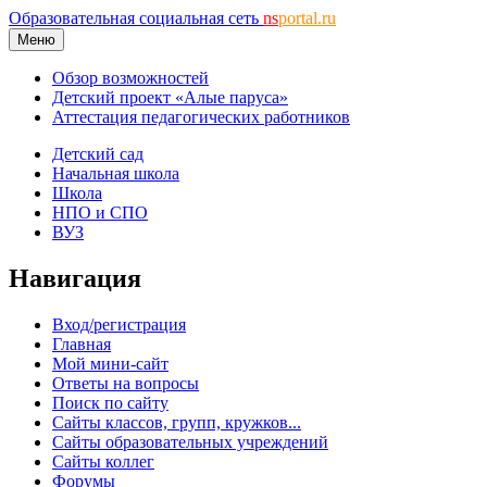
Образовательная социальная сеть
ns
portal.ru
Меню
Обзор возможностей
Детский проект «Алые паруса»
Аттестация педагогических работников
Детский сад
Начальная школа
Школа
НПО и СПО
ВУЗ
Навигация
Вход/регистрация
Главная
Мой мини-сайт
Ответы на вопросы
Поиск по сайту
Сайты классов, групп, кружков...
Сайты образовательных учреждений
Сайты коллег
Форумы