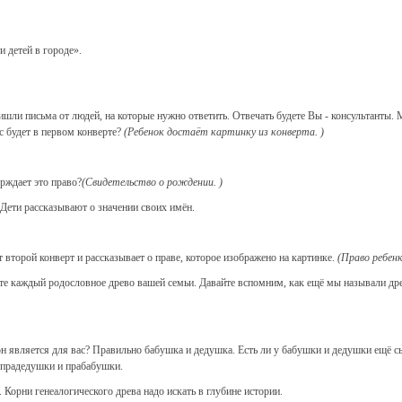
 детей в городе».
ишли письма от людей, на которые нужно ответить. Отвечать будете Вы - консультанты. 
 будет в первом конверте?
(Ребенок достаёт картинку из конверта. )
рждает это право?
(Свидетельство о рождении. )
 Дети рассказывают о значении своих имён.
 второй конверт и рассказывает о праве, которое изображено на картинке.
(Право ребенк
те каждый родословное древо вашей семьи. Давайте вспомним, как ещё мы называли дре
 он является для вас? Правильно бабушка и дедушка. Есть ли у бабушки и дедушки ещё 
 прадедушки и прабабушки.
 Корни генеалогического древа надо искать в глубине истории.