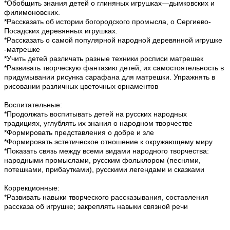
*Обобщить знания детей о глиняных игрушках—дымковских и
филимоновских.
*Рассказать об истории богородского промысла, о Сергиево-
Посадских деревянных игрушках.
*Рассказать о самой популярной народной деревянной игрушке
-матрешке
*Учить детей различать разные техники росписи матрешек
*Развивать творческую фантазию детей, их самостоятельность в
придумывании рисунка сарафана для матрешки. Упражнять в
рисовании различных цветочных орнаментов
Воспитательные:
*Продолжать воспитывать детей на русских народных
традициях, углублять их знания о народном творчестве
*Формировать представления о добре и зле
*Формировать эстетическое отношение к окружающему миру
*Показать связь между всеми видами народного творчества:
народными промыслами, русским фольклором (песнями,
потешками, прибаутками), русскими легендами и сказками
Коррекционные:
*Развивать навыки творческого рассказывания, составления
рассказа об игрушке; закреплять навыки связной речи