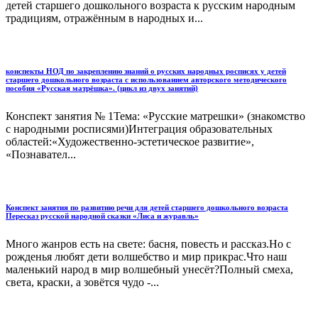
детей старшего дошкольного возраста к русским народным
традициям, отражённым в народных и...
конспекты НОД по закреплению знаний о русских народных росписях у детей
старшего дошкольного возраста с использованием авторского методического
пособия «Русская матрёшка». (цикл из двух занятий)
Конспект занятия № 1Тема: «Русские матрешки» (знакомство
с народными росписями)Интеграция образовательных
областей:«Художественно-эстетическое развитие»,
«Познавател...
Конспект занятия по развитию речи для детей старшего дошкольного возраста
Пересказ русской народной сказки «Лиса и журавль»
Много жанров есть на свете: басня, повесть и рассказ.Но с
рожденья любят дети волшебство и мир прикрас.Что наш
маленький народ в мир волшебный унесёт?Полный смеха,
света, краски, а зовётся чудо -...