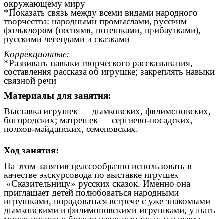
окружающему миру
*Показать связь между всеми видами народного
творчества: народными промыслами, русским
фольклором (песнями, потешками, прибаутками),
русскими легендами и сказками
Коррекционные:
*Развивать навыки творческого рассказывания,
составления рассказа об игрушке; закреплять навыки
связной речи
Материалы для занятия:
Выставка игрушек — дымковских, филимоновских,
богородских; матрешек — сергиево-посадских,
полхов-майданских, семеновских.
Ход занятия:
На этом занятии целесообразно использовать в
качестве экскурсовода по выставке игрушек
«Сказительницу» русских сказок. Именно она
приглашает детей полюбоваться народными
игрушками, порадоваться встрече с уже знакомыми
дымковскими и филимоновскими игрушками, узнать
много нового о богородских игрушках и о всеми