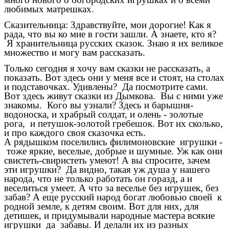
любимых матрешках.
Сказительница: Здравствуйте, мои дорогие! Как я
рада, что вы ко мне в гости зашли. А знаете, кто я?
Я хранительница русских сказок. Знаю я их великое
множество и могу вам рассказать.
Только сегодня я хочу вам сказки не рассказать, а
показать. Вот здесь они у меня все и стоят, на столах
и подставочках. Удивлены? Да посмотрите сами.
Вот здесь живут сказки из Дымкова. Вы с ними уже
знакомы. Кого вы узнали? Здесь и барышня-
водоноска, и храбрый солдат, и олень - золотые
рога, и петушок-золотой гребешок. Вот их сколько,
и про каждого своя сказочка есть.
А рядышком поселились филимоновские игрушки -
тоже яркие, веселые, добрые и шумные. Уж как они
свистеть-свиристеть умеют! А вы спросите, зачем
эти игрушки? Да видно, такая уж душа у нашего
народа, что не только работать он горазд, а и
веселиться умеет. А что за веселье без игрушек, без
забав? А еще русский народ богат любовью своей к
родной земле, к детям своим. Вот для них, для
детишек, и придумывали народные мастера всякие
игрушки да забавы. И делали их из разных