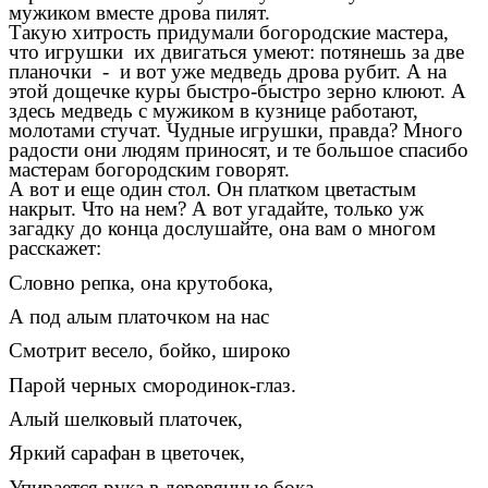
мужиком вместе дрова пилят.
Такую хитрость придумали богородские мастера,
что игрушки их двигаться умеют: потянешь за две
планочки - и вот уже медведь дрова рубит. А на
этой дощечке куры быстро-быстро зерно клюют. А
здесь медведь с мужиком в кузнице работают,
молотами стучат. Чудные игрушки, правда? Много
радости они людям приносят, и те большое спасибо
мастерам богородским говорят.
А вот и еще один стол. Он платком цветастым
накрыт. Что на нем? А вот угадайте, только уж
загадку до конца дослушайте, она вам о многом
расскажет:
Словно репка, она крутобока,
А под алым платочком на нас
Смотрит весело, бойко, широко
Парой черных смородинок-глаз.
Алый шелковый платочек,
Яркий сарафан в цветочек,
Упирается рука в деревянные бока.