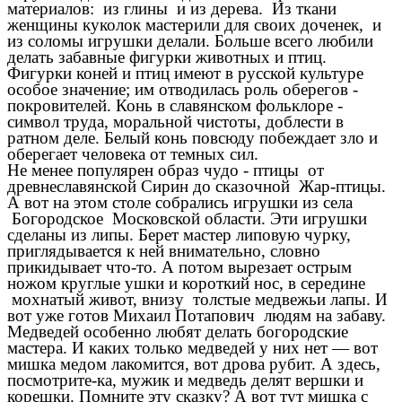
материалов: из глины и из дерева. Из ткани
женщины куколок мастерили для своих доченек, и
из соломы игрушки делали. Больше всего любили
делать забавные фигурки животных и птиц.
Фигурки коней и птиц имеют в русской культуре
особое значение; им отводилась роль оберегов -
покровителей. Конь в славянском фольклоре -
символ труда, моральной чистоты, доблести в
ратном деле. Белый конь повсюду побеждает зло и
оберегает человека от темных сил.
Не менее популярен образ чудо - птицы от
древнеславянской Сирин до сказочной Жар-птицы.
А вот на этом столе собрались игрушки из села
Богородское Московской области. Эти игрушки
сделаны из липы. Берет мастер липовую чурку,
приглядывается к ней внимательно, словно
прикидывает что-то. А потом вырезает острым
ножом круглые ушки и короткий нос, в середине
мохнатый живот, внизу толстые медвежьи лапы. И
вот уже готов Михаил Потапович людям на забаву.
Медведей особенно любят делать богородские
мастера. И каких только медведей у них нет — вот
мишка медом лакомится, вот дрова рубит. А здесь,
посмотрите-ка, мужик и медведь делят вершки и
корешки. Помните эту сказку? А вот тут мишка с