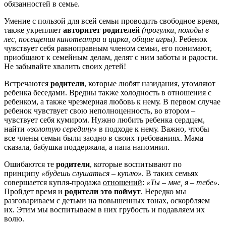
обязанностей в семье.
Умение с пользой для всей семьи проводить свободное время,
также укрепляет
авторитет родителей
(прогулки, походы в
лес, посещения кинотеатра и цирка, общие игры)
. Ребенок
чувствует себя равноправным членом семьи, его понимают,
приобщают к семейным делам, делят с ним заботы и радости.
Не забывайте хвалить своих детей!
Встречаются
родители
, которые любят назидания, утомляют
ребенка беседами. Вредны также холодность в отношения с
ребенком, а также чрезмерная любовь к нему. В первом случае
ребенок чувствует свою неполноценность, во втором –
чувствует себя кумиром. Нужно любить ребенка сердцем,
найти
«золотую середину»
в подходе к нему. Важно, чтобы
все члены семьи были заодно в своих требованиях. Мама
сказала, бабушка поддержала, а папа напомнил.
Ошибаются те
родители
, которые воспитывают по
принципу
«будешь слушаться – куплю»
. В таких семьях
совершается купля-продажа
отношений
:
«Ты – мне, я – тебе»
.
Пройдет время и
родители это поймут
. Нередко мы
разговариваем с детьми на повышенных тонах, оскорбляем
их. Этим мы воспитываем в них грубость и подавляем их
волю.