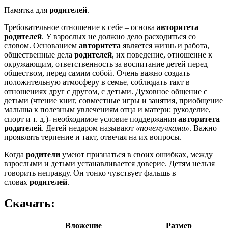
Памятка для
родителей
.
Требовательное отношение к себе – основа
авторитета
родителей
. У взрослых не должно дело расходиться со
словом. Основанием
авторитета
является жизнь и работа,
общественные дела
родителей
, их поведение, отношение к
окружающим, ответственность за воспитание детей перед
обществом, перед самим собой. Очень важно создать
положительную атмосферу в семье, соблюдать такт в
отношениях друг с другом, с детьми. Духовное общение с
детьми (чтение книг, совместные игры и занятия, приобщение
малыша к полезным увлечениям отца и
матери
: рукоделие,
спорт и т. д.)- необходимое условие поддержания
авторитета
родителей
. Детей недаром называют
«почемучками»
. Важно
проявлять терпение и такт, отвечая на их вопросы.
Когда
родители
умеют признаться в своих ошибках, между
взрослыми и детьми устанавливается доверие. Детям нельзя
говорить неправду. Он тонко чувствует фальшь в
словах
родителей
.
Скачать:
Вложение
Размер