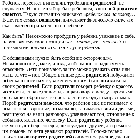
Ребенок перестает выполнять требования
родителей
, не
слушается. Начинается борьба с ребенком, в которой
родители
сдаются
. Такую ситуацию называют
«ребенок сел на голову»
.
В других семьях
родители
применяют физическую силу, что
сказывается отрицательно на ребенке.
Как быть? Невозможно пробудить у ребенка уважение к себе,
навязывая ему свои
позиции
:
«я – мать»
,
«я – отец»
.Эти
призывы не получат отклика в душе ребенка.
С обещаниями нужно быть особенно осторожным.
Невыполнение даже единожды обещанного надо суметь
объяснить. Дети понимают, за что можно уважать отца или
мать, за что – нет. Общественные дела
родителей
побуждают
ребенка относиться с уважением к ним, быть похожим на
своих
родителей
. Если
родители
говорят ребенку о красоте,
честности, справедливости, а в разговорах между взрослыми
он слышит обратное, то наставления их будут напрасными.
Порой
родителям кажется
, что ребенок еще не понимает, о
чем говорят взрослые, но малыши, занимаясь своими делами,
реагируют на наши разговоры, улавливают тон, отношение к
событию, явлению, человеку. Если
родители
у ребенка
сочувствуют беде соседей, не осуждают друзей, а стремятся
им помочь, то дети уважают
родителей
. Положительно
влияет на
авторитет родителей
совместное распределение