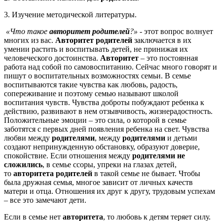
3. Изучение методической литературы.
«Что такое
авторитет родителей
?»
- этот вопрос волнует
многих из вас.
Авторитет родителей
заключается в их
умении растить и воспитывать детей, не принижая их
человеческого достоинства.
Авторитет
– это постоянная
работа над собой по самовоспитанию. Сейчас много говорят и
пишут о воспитательных возможностях семьи. В семье
воспитываются такие чувства как любовь, радость,
сопереживание и поэтому семью называют школой
воспитания чувств. Чувства доброты побуждают ребенка к
действию, развивают в нем отзывчивость, жизнерадостность.
Положительные эмоции – это сила, о которой в семье
заботятся с первых дней появления ребенка на свет. Чувства
любви между
родителями
, между
родителями
и детьми
создают непринужденную обстановку, образуют доверие,
спокойствие. Если отношения между
родителями не
сложились
, в семье ссоры, упреки на глазах детей,
то
авторитета родителей
в такой семье не бывает. Чтобы
была дружная семья, многое зависит от личных качеств
матери и отца. Отношения их друг к другу, трудовым успехам
– все это замечают дети.
Если в семье нет
авторитета
, то любовь к детям теряет силу.