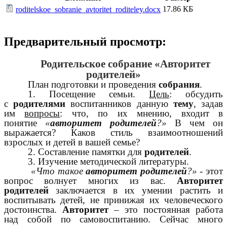
17.86 КБ
roditelskoe_sobranie_avtoritet_roditeley.docx
Предварительный просмотр:
Родительское собрание «Авторитет
родителей»
План подготовки и проведения
собрания
.
1. Посещение семьи.
Цель
: обсудить
с
родителями
воспитанников данную
тему
, задав
им
вопросы
: что, по их мнению, входит в
понятие
«
авторитет родителей
?»
В чем он
выражается? Каков стиль взаимоотношений
взрослых и детей в вашей семье?
2. Составление памятки для
родителей
.
3. Изучение методической литературы.
«Что такое
авторитет родителей
?»
- этот
вопрос волнует многих из вас.
Авторитет
родителей
заключается в их умении растить и
воспитывать детей, не принижая их человеческого
достоинства.
Авторитет
– это постоянная работа
над собой по самовоспитанию. Сейчас много