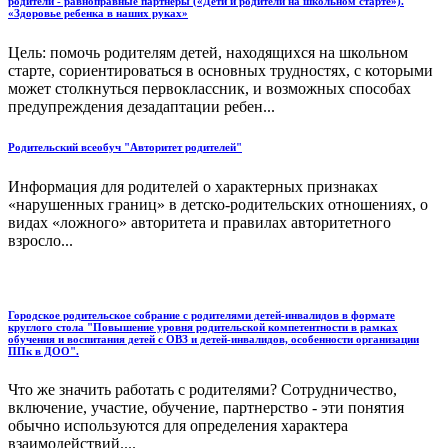
родители - равноправные партнеры («Дети и родители на школьном старте»).
«Здоровье ребенка в наших руках»
Цель: помочь родителям детей, находящихся на школьном
старте, сориентироваться в основных трудностях, с которыми
может столкнуться первоклассник, и возможных способах
предупреждения дезадаптации ребен...
Родительский всеобуч "Авторитет родителей"
Информация для родителей о характерных признаках
«нарушенных границ» в детско-родительских отношениях, о
видах «ложного» авторитета и правилах авторитетного
взросло...
Городское родительское собрание с родителями детей-инвалидов в формате
круглого стола "Повышение уровня родительской компетентности в рамках
обучения и воспитания детей с ОВЗ и детей-инвалидов, особенности организации
ППк в ДОО".
Что же значить работать с родителями? Сотрудничество,
включение, участие, обучение, партнерство - эти понятия
обычно используются для определения характера
взаимодействий....