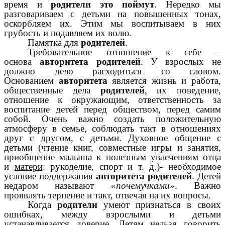
время и
родители это поймут
. Нередко мы
разговариваем с детьми на повышенных тонах,
оскорбляем их. Этим мы воспитываем в них
грубость и подавляем их волю.
Памятка для
родителей
.
Требовательное отношение к себе –
основа
авторитета родителей
. У взрослых не
должно дело расходиться со словом.
Основанием
авторитета
является жизнь и работа,
общественные дела
родителей
, их поведение,
отношение к окружающим, ответственность за
воспитание детей перед обществом, перед самим
собой. Очень важно создать положительную
атмосферу в семье, соблюдать такт в отношениях
друг с другом, с детьми. Духовное общение с
детьми (чтение книг, совместные игры и занятия,
приобщение малыша к полезным увлечениям отца
и
матери
: рукоделие, спорт и т. д.)- необходимое
условие поддержания
авторитета родителей
. Детей
недаром называют
«почемучками»
. Важно
проявлять терпение и такт, отвечая на их вопросы.
Когда
родители
умеют признаться в своих
ошибках, между взрослыми и детьми
устанавливается доверие. Детям нельзя говорить