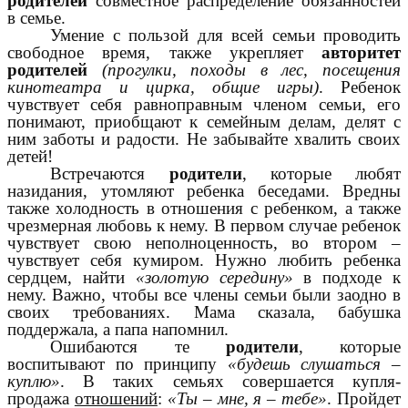
родителей
совместное распределение обязанностей
в семье.
Умение с пользой для всей семьи проводить
свободное время, также укрепляет
авторитет
родителей
(прогулки, походы в лес, посещения
кинотеатра и цирка, общие игры)
. Ребенок
чувствует себя равноправным членом семьи, его
понимают, приобщают к семейным делам, делят с
ним заботы и радости. Не забывайте хвалить своих
детей!
Встречаются
родители
, которые любят
назидания, утомляют ребенка беседами. Вредны
также холодность в отношения с ребенком, а также
чрезмерная любовь к нему. В первом случае ребенок
чувствует свою неполноценность, во втором –
чувствует себя кумиром. Нужно любить ребенка
сердцем, найти
«золотую середину»
в подходе к
нему. Важно, чтобы все члены семьи были заодно в
своих требованиях. Мама сказала, бабушка
поддержала, а папа напомнил.
Ошибаются те
родители
, которые
воспитывают по принципу
«будешь слушаться –
куплю»
. В таких семьях совершается купля-
продажа
отношений
:
«Ты – мне, я – тебе»
. Пройдет