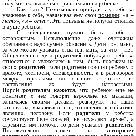
силу, что сказывается отрицательно на ребенке.
Как быть? Невозможно пробудить у ребенка
уважение к себе, навязывая ему свои
позиции
:
«я –
мать»
,
«я – отец»
.Эти призывы не получат отклика
в душе ребенка.
С обещаниями нужно быть особенно
осторожным. Невыполнение даже единожды
обещанного надо суметь объяснить. Дети понимают,
за что можно уважать отца или мать, за что – нет.
Общественные дела
родителей
побуждают ребенка
относиться с уважением к ним, быть похожим на
своих
родителей
. Если
родители
говорят ребенку о
красоте, честности, справедливости, а в разговорах
между взрослыми он слышит обратное, то
наставления их будут напрасными.
Порой
родителям кажется
, что ребенок еще не
понимает, о чем говорят взрослые, но малыши,
занимаясь своими делами, реагируют на наши
разговоры, улавливают тон, отношение к событию,
явлению, человеку. Если
родители
у ребенка
сочувствуют беде соседей, не осуждают друзей, а
стремятся им помочь, то дети уважают
родителей
.
Положительно влияет на
авторитет