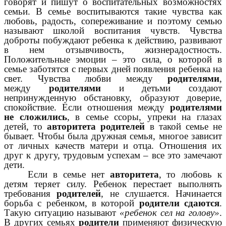
говорят и пишут о воспитательных возможностях
семьи. В семье воспитываются такие чувства как
любовь, радость, сопереживание и поэтому семью
называют школой воспитания чувств. Чувства
доброты побуждают ребенка к действию, развивают
в нем отзывчивость, жизнерадостность.
Положительные эмоции – это сила, о которой в
семье заботятся с первых дней появления ребенка на
свет. Чувства любви между
родителями
,
между
родителями
и детьми создают
непринужденную обстановку, образуют доверие,
спокойствие. Если отношения между
родителями
не сложились
, в семье ссоры, упреки на глазах
детей, то
авторитета родителей
в такой семье не
бывает. Чтобы была дружная семья, многое зависит
от личных качеств матери и отца. Отношения их
друг к другу, трудовым успехам – все это замечают
дети.
Если в семье нет
авторитета
, то любовь к
детям теряет силу. Ребенок перестает выполнять
требования
родителей
, не слушается. Начинается
борьба с ребенком, в которой
родители сдаются
.
Такую ситуацию называют
«ребенок сел на голову»
.
В других семьях
родители
применяют физическую