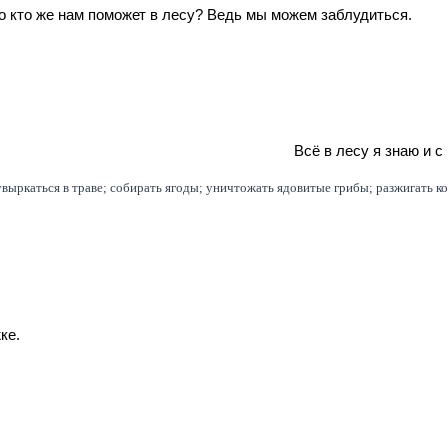
о кто же нам поможет в лесу? Ведь мы можем заблудиться.
су. Всё в лесу я знаю и с вами погуляю. Со
кувыркаться в траве; собирать ягоды; уничтожать ядовитые грибы; разжигать к
ке.