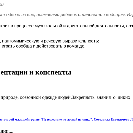
ли
т одного из них, пойманный ребенок становится водящим. Игр
клик в процессе музыкальной и двигательной деятельности, соз
е, пантомимическую и речевую выразительность;
 играть сообща и действовать в команде.
езентации и конспекты
 в природе, осезонной одежде людей.Закреплять знания о дики
 во второй младшей группе "Путешествие по лесной полянке". Составила Евдокимова
нии....