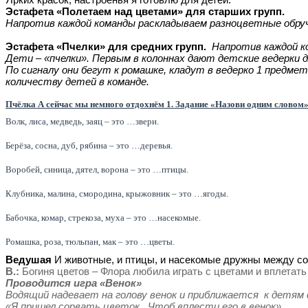
Эстафета «Полетаем над цветами» для старших групп.
Напротив каждой команды раскладываем разноцветные обручи
Эстафета «Пчелки» для средних групп.
Напротив каждой к
Дети – «пчелки». Первым в колоннах дают детские ведерки д
По сигналу они бегут к ромашке, кладут в ведерко 1 пред
количеству детей в команде.
Пчёлка А сейчас мы немного отдохнём 1. Задание «Назови одним словом
Волк, лиса, медведь, заяц – это …звери.
Берёза, сосна, дуб, рябина – это …деревья.
Воробей, синица, дятел, ворона – это …птицы.
Клубника, малина, смородина, крыжовник – это …ягоды.
Бабочка, комар, стрекоза, муха – это …насекомые.
Ромашка, роза, тюльпан, мак – это …цветы.
Ведушая
И животные, и птицы, и насекомые дружны между со
В.:
Богиня цветов – Флора любила играть с цветами и вплетать 
Проводится игра «Венок»
Водящий надевает на голову венок и приближается к детям 
«Я пришел сорвать цветок
Чтоб вплести его в венок»