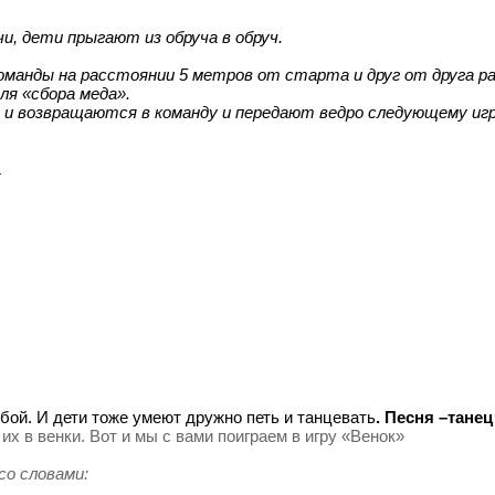
, дети прыгают из обруча в обруч.
оманды на расстоянии 5 метров от старта и друг от друга р
ля «сбора меда».
мет и возвращаются в команду и передают ведро следующему 
»
бой. И дети тоже умеют дружно петь и танцевать
. Песня –тане
их в венки. Вот и мы с вами поиграем в игру «Венок»
со словами: