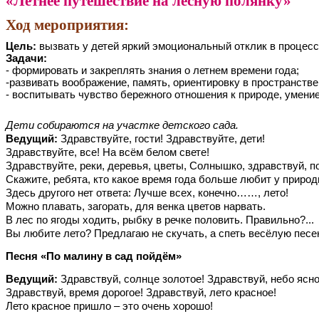
«Летнее путешествие на лесную полянку»
Ход мероприятия:
Цель:
вызвать у детей яркий эмоциональный отклик в процесс
Задачи:
- формировать и закреплять знания о летнем времени года;
-развивать воображение, память, ориентировку в пространств
- воспитывать чувство бережного отношения к природе, умение
Дети собираются на участке детского сада.
Ведущий:
Здравствуйте, гости! Здравствуйте, дети!
Здравствуйте, все! На всём белом свете!
Здравствуйте, реки, деревья, цветы, Солнышко, здравствуй, п
Скажите, ребята, кто какое время года больше любит у приро
Здесь другого нет ответа: Лучше всех, конечно……, лето!
Можно плавать, загорать, для венка цветов нарвать.
В лес по ягоды ходить, рыбку в речке половить. Правильно?...
Вы любите лето? Предлагаю не скучать, а спеть весёлую песе
Песня «По малину в сад пойдём»
Ведущий:
Здравствуй, солнце золотое! Здравствуй, небо ясно
Здравствуй, время дорогое! Здравствуй, лето красное!
Лето красное пришло – это очень хорошо!