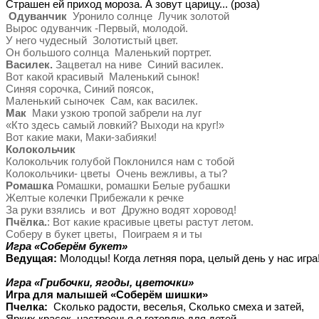
Страшен ей приход мороза. А зовут царицу... (роза)
Одуванчик
Уронило солнце Лучик золотой
Вырос одуванчик -Первый, молодой.
У него чудесный Золотистый цвет.
Он большого солнца Маленький портрет.
Василек.
Зацветал на ниве Синий василек.
Вот какой красивый Маленький сынок!
Синяя сорочка, Синий поясок,
Маленький сыночек Сам, как василек.
Мак
Маки узкою тропой забрели на луг
«Кто здесь самый ловкий? Выходи на круг!»
Вот какие маки, Маки-забияки!
Колокольчик
Колокольчик голубой Поклонился нам с тобой
Колокольчики- цветы Очень вежливы, а ты?
Ромашка
Ромашки, ромашки Белые рубашки
Желтые колечки Прибежали к речке
За руки взялись и вот Дружно водят хоровод!
Пчёлка.
: Вот какие красивые цветы растут летом.
Соберу в букет цветы, Поиграем я и ты
Игра «Соберём букет»
Ведущая:
Молодцы! Когда летняя пора, целый день у нас игр
Игра «Грибочки, ягоды, цветочки»
Игра для малышей «Соберём шишки»
Пчелка:
Сколько радости, веселья, Сколько смеха и затей,
Ярких красок, настроенья я готовлю для детей.