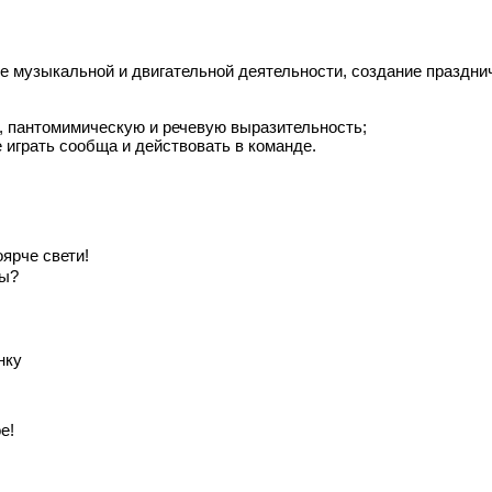
е музыкальной и двигательной деятельности, создание празднич
е, пантомимическую и речевую выразительность;
 играть сообща и действовать в команде.
оярче свети!
ды?
нку
е!