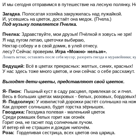
И мы сегодня отправимся в путешествие на лесную полянку. Н
Загадка
. Полосатая хозяйка закружилась над лужайкой.
И, усевшись на цветок, достаёт она медок. (Пчела.)
Под музыку появляется Пчелка.
Пчелка:
Здравствуйте, мои друзья! Пчёлкой я зовусь не зря!
Я над лугом летаю, цветочки выбираю,
Нектар соберу и в свой домик, в улей отне
лесу? Сейчас проверим.
Игра «Можно- нельзя».
Ломать ветки; оставлять после себя мусор; разорять гнезда и муравейники; 
Ведущий:
Всё в цветах прекрасных: желтых, синих, красных!
У нас здесь тоже много цветов, и они сейчас о себе расскажут.
Выходят дети-цветы, представляют свой цветок.
Я- Пион:
Пышный куст в саду расцвел, привлекая ос и пчел.
Весь в больших цветах махровых - белых, розовых, бордовых!
Я- Подсолнух:
У извилистой дорожки растёт солнышко на нож
Как дозреет солнышко, будет горстка зёрнышек.
Гвоздика:
Гвоздика полевая - маленький цветок
Среди ромашек белых горит как огонёк
Горит она, не гаснет под солнечным лучом.
И ветер ей не страшен и дождик нипочём.
Роза:
Горделивая сестрица, всех цветов она царица.