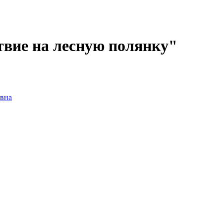
твие на лесную полянку"
вна